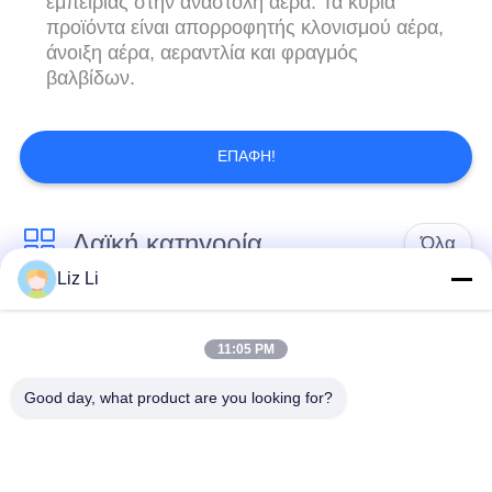
εμπειρίας στην αναστολή αέρα. Τα κύρια
προϊόντα είναι απορροφητής κλονισμού αέρα,
άνοιξη αέρα, αεραντλία και φραγμός
βαλβίδων.
ΕΠΑΦΉ!
Λαϊκή κατηγορία
Όλα
Liz Li
Κλονισμός
ελατήρια αναστολής
αναστολής αέρα
αέρα
11:05 PM
Good day, what product are you looking for?
Μέρη αναστολής
Μέρη αναστολής
αέρα Mercedes-benz
αέρα της BMW