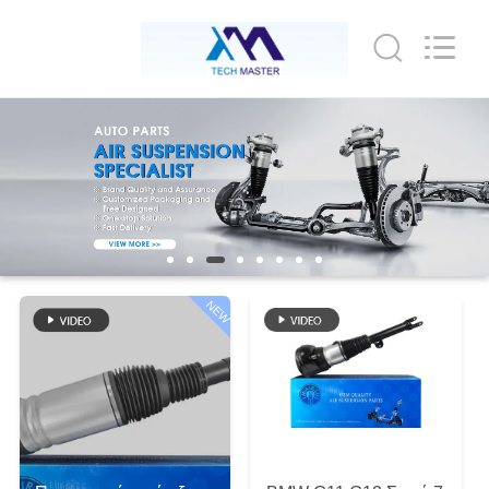
Tech
master
auto
parts
co.ltd.
All
Rights
Reserved.
ΣΠΊΤΙ
ΠΡΟΪΌΝΤΑ
ΒΊΝΤΕΟ
NEW
ΣΧΕΤΙΚΆ
ΜΕ
ΕΜΆΣ
ΞΕΝΆΓΗΣΗ