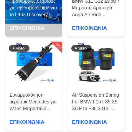
ΣΤΟ
Προσωρινές στήριξεις
BMW G11 G12 Σειρά 7
για την ατμόσφαιρα για
Μπροστά Αριστερά
ΕΡΓΟΣΤΆΣΙΟ
το L462 Discovery 5
Δεξιά Air Ride
Ανάρτηση Σοκ Στροφές
ΕΠΙΚΟΙΝΩΝΊΑ
ΕΠΙΚΟΙΝΩΝΊΑ
37106877555
ΕΛΕΓΧΟΣ
37106877556
ΠΟΙΌΤΗΤΑΣ
HOT
ΕΠΙΚΟΙΝΩΝΉΣΤΕ
ΜΑΖΊ
ΜΑΣ
ΝΈΑ
Συναρμολόγηση
Air Suspension Spring
αερόσοκ Mercedes για
For BMW F15 F85 X5
W164 Μπροστινό
X6 F16 F86 2013-
ΖΗΤΉΣΤΕ
Αμορτισέρ Airmatic
2017 Rear Left Right
ΕΠΙΚΟΙΝΩΝΊΑ
ΕΠΙΚΟΙΝΩΝΊΑ
1643205913
Spring 37126795013
ΜΙΑ
1643204613
37126795013 3712