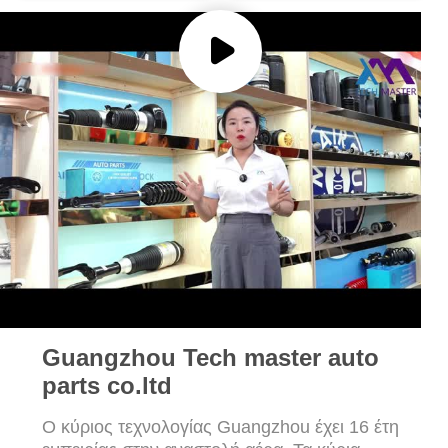
ΠΡΟΣΦΟΡΆ
6795014
37126795014
ΧΆΡΤΗΣ
ΙΣΤΌΤΟΠΟΥ
ΜΥΣΤΙΚΌΤΗΤΑ
ΠΟΛΙΤΙΚΉ
Guangzhou Tech master auto
parts co.ltd
Ο κύριος τεχνολογίας Guangzhou έχει 16 έτη