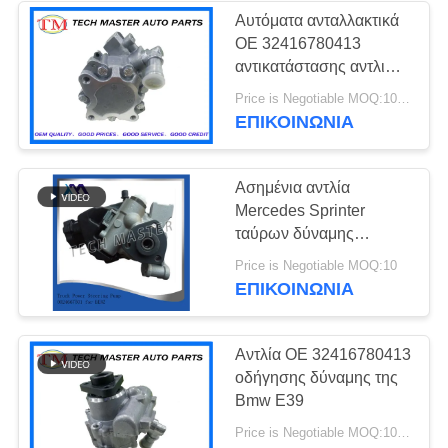
Αυτόματα ανταλλακτικά
OE 32416780413
236
αντικατάστασης αντλιών
Μέρη αναστολής
οδήγησης δύναμης της
Price is Negotiable MOQ:10pcs
BMW E39
ΕΠΙΚΟΙΝΩΝΊΑ
αέρα του Land
Rover
Ασημένια αντλία
Mercedes Sprinter
ταύρων δύναμης
0024667501
1058
Price is Negotiable MOQ:10
0024667601 εφεδρείες
ΕΠΙΚΟΙΝΩΝΊΑ
Συμπιεστής
αναστολής
αναστολής αέρα
Αντλία OE 32416780413
οδήγησης δύναμης της
Bmw E39
Price is Negotiable MOQ:10pcs