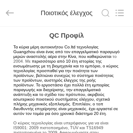
Tech
master
auto
Ποιοτικός έλεγχος
parts
co.ltd.
All
Rights
Reserved.
ΣΠΊΤΙ
QC Προφίλ
Τα κύρια μέρη αυτοκινήτου Co.ltd τεχνολογίας
ΠΡΟΪΌΝΤΑ
Guangzhou είναι ένας από τον επαγγελματικό παραγωγό
μερών αναστολής αέρα στην Κίνα, που καθιερώνεται
το
2004. Με
περισσότερο από 10 έτη ιστορίας της
ενσωμάτωσης με τη βιομηχανία και το εμπόριο, ο κύριος
ΒΊΝΤΕΟ
τεχνολογίας προσπαθεί για την ποιότητα των
προϊόντων, βελτιώνει συνεχώς το σύστημα ποιότητας
των προϊόντων, αυστηρός έλεγχος της ροής
ΣΧΕΤΙΚΆ
προϊόντων. Το εργοστάσιο έχει πολλά έτη εμπειρίας
παραγωγής και διαχείρισης, την επαγγελματικά
ανάπτυξη και το σχέδιο του πρότυπου, ακριβούς
ΜΕ
εσωτερικού ποιοτικού συστήματος ελέγχου, σχετικά
πλήρης μηχανικός εξοπλισμός. Επιπλέον, ο τοπ
ΕΜΆΣ
διευθυντής επιχείρησης είναι μηχανικός, έχει εργαστεί σε
αυτόν τον τομέα για όσο χρονικό διάστημα 20 έτη.
Ο κύριος τεχνολογίας είναι υπερήφανος για να είναι
ΞΕΝΆΓΗΣΗ
IS9001: 2009 πιστοποιημένο, TUV και TS16949
πιστοποιημένα το 2009. Αφιερωνόμαστε στην