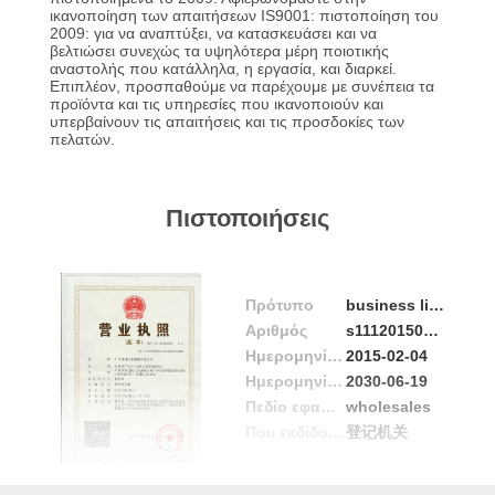
ΣΤΟ
ικανοποίηση των απαιτήσεων IS9001: πιστοποίηση του
2009: για να αναπτύξει, να κατασκευάσει και να
ΕΡΓΟΣΤΆΣΙΟ
βελτιώσει συνεχώς τα υψηλότερα μέρη ποιοτικής
αναστολής που κατάλληλα, η εργασία, και διαρκεί.
Επιπλέον, προσπαθούμε να παρέχουμε με συνέπεια τα
προϊόντα και τις υπηρεσίες που ικανοποιούν και
ΕΛΕΓΧΟΣ
υπερβαίνουν τις απαιτήσεις και τις προσδοκίες των
πελατών.
ΠΟΙΌΤΗΤΑΣ
ΕΠΙΚΟΙΝΩΝΉΣΤΕ
Πιστοποιήσεις
ΜΑΖΊ
ΜΑΣ
Πρότυπο
business license
Αριθμός
s1112015009665
ΝΈΑ
Ημερομηνία Έκδοσης
2015-02-04
Ημερομηνία λήξης
2030-06-19
Πεδίο εφαρμογής / Range
wholesales
ΖΗΤΉΣΤΕ
Που εκδίδονται από
登记机关
ΜΙΑ