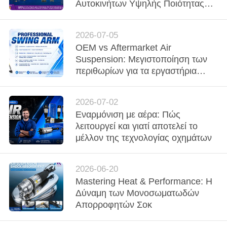
ΣΤΟ
Αυτοκινήτων Υψηλής Ποιότητας
στην Έκθεση Moscow
ΕΡΓΟΣΤΆΣΙΟ
InterAutoMechanica 2026
2026-07-05
OEM vs Aftermarket Air
ΕΛΕΓΧΟΣ
Suspension: Μεγιστοποίηση των
ΠΟΙΌΤΗΤΑΣ
περιθωρίων για τα εργαστήρια
αυτοκινήτων
ΕΠΙΚΟΙΝΩΝΉΣΤΕ
2026-07-02
Εναρμόνιση με αέρα: Πώς
ΜΑΖΊ
λειτουργεί και γιατί αποτελεί το
ΜΑΣ
μέλλον της τεχνολογίας οχημάτων
ΝΈΑ
2026-06-20
Mastering Heat & Performance: Η
Δύναμη των Μονοσωματωδών
ΖΗΤΉΣΤΕ
Απορροφητών Σοκ
ΜΙΑ