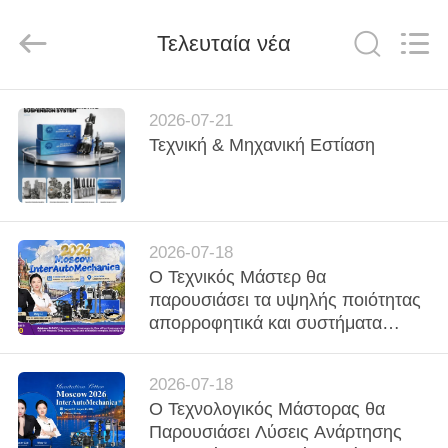
Tech
master
auto
Τελευταία νέα
parts
co.ltd.
All
Rights
Reserved.
ΣΠΊΤΙ
2026-07-21
Τεχνική & Μηχανική Εστίαση
ΠΡΟΪΌΝΤΑ
ΒΊΝΤΕΟ
2026-07-18
Ο Τεχνικός Μάστερ θα
ΣΧΕΤΙΚΆ
παρουσιάσει τα υψηλής ποιότητας
ΜΕ
απορροφητικά και συστήματα
ανάρτησης στη Μόσχα
ΕΜΆΣ
InterAutoMechanica 2026
2026-07-18
Ο Τεχνολογικός Μάστορας θα
ΞΕΝΆΓΗΣΗ
Παρουσιάσει Λύσεις Ανάρτησης