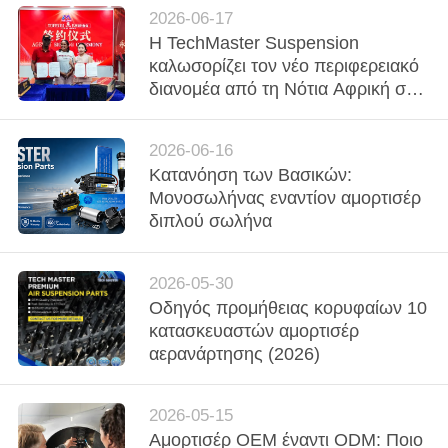
ΠΡΟΣΦΟΡΆ
2026-06-17
Η TechMaster Suspension
καλωσορίζει τον νέο περιφερειακό
ΧΆΡΤΗΣ
διανομέα από τη Νότια Αφρική σε
ΙΣΤΌΤΟΠΟΥ
σημαντική τελετή υπογραφής
2026-06-16
ΜΥΣΤΙΚΌΤΗΤΑ
Κατανόηση των Βασικών:
ΠΟΛΙΤΙΚΉ
Μονοσωλήνας εναντίον αμορτισέρ
διπλού σωλήνα
2026-05-30
Οδηγός προμήθειας κορυφαίων 10
κατασκευαστών αμορτισέρ
αερανάρτησης (2026)
2026-05-15
Αμορτισέρ OEM έναντι ODM: Ποιο