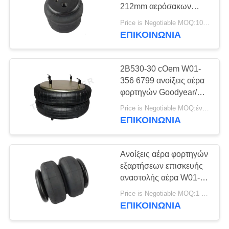
ΠΡΟΣΦΟΡΆ
212mm αερόσακων
φορτηγών βιομηχανική
Price is Negotiable MOQ:10 το κομμάτι/τα κομμάτια δειγμάτων χαιρετίζεται
άνοιξη αέρα
ΧΆΡΤΗΣ
ΕΠΙΚΟΙΝΩΝΊΑ
427
ΙΣΤΌΤΟΠΟΥ
Μέρη αναστολής
2B530-30 cOem W01-
αέρα Audi
356 6799 ανοίξεις αέρα
ΜΥΣΤΙΚΌΤΗΤΑ
φορτηγών Goodyear/
ΠΟΛΙΤΙΚΉ
διπλάσιο μπερδεμένο
Price is Negotiable MOQ:ένα pc/pcs
ΕΠΙΚΟΙΝΩΝΊΑ
115
Ανοίξεις αέρα φορτηγών
Απορροφητής
εξαρτήσεων επισκευής
αναστολής αέρα W01-
κρούσης στην
358-6956 CONTITECH
Price is Negotiable MOQ:1 τεμάχια
212mm ύψος 2B2500
ανάρτηση αέρα
ΕΠΙΚΟΙΝΩΝΊΑ