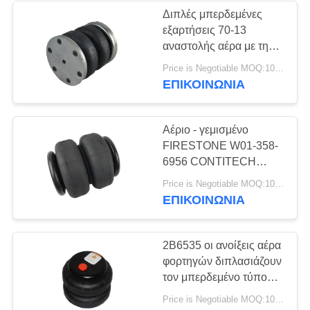
Διπλές μπερδεμένες
εξαρτήσεις 70-13
236
αναστολής αέρα με την
Μέρη αναστολής
άνοιξη αέρα φλαντζών
Price is Negotiable MOQ:10pcs
ΕΠΙΚΟΙΝΩΝΊΑ
αέρα του Land
Rover
Αέριο - γεμισμένο
FIRESTONE W01-358-
6956 CONTITECH
212mm 2B2500
1058
Price is Negotiable MOQ:10 το κομμάτι/τα κομμάτια δειγμάτων χαιρετίζεται
αερόσακων αναστολής
ΕΠΙΚΟΙΝΩΝΊΑ
Συμπιεστής
αέρα
αναστολής αέρα
2B6535 οι ανοίξεις αέρα
φορτηγών διπλασιάζουν
τον μπερδεμένο τύπο
CONTITECH 70-13
Price is Negotiable MOQ:10pcs
βιομηχανικές ανοίξεις