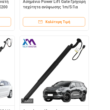
υνατή
Ασημένιο Power Lift Gate Γρήγορη
X200
ταχύτητα ανύψωσης 1m/S Για
αποδοτική ανύψωση Nissan
η
Murano 2015-2020 905605AA1A
Καλύτερη Τιμή