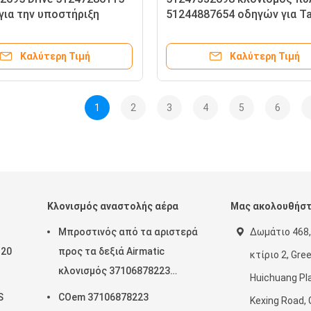
για την υποστήριξη
51244887654 οδηγών για Ta
στήρων πορτών της BMW
Drive αξόνων ενεργοποιητ
70 LCI
BMW X6 E71
Καλύτερη Τιμή
Καλύτερη Τιμή
1
2
3
4
5
6
Κλονισμός αναστολής αέρα
Μας ακολουθήσ
Μπροστινός από τα αριστερά
Δωμάτιο 468,
120
προς τα δεξιά Airmatic
κτίριο 2, Gre
κλονισμός 37106878223
Huichuang Pla
ξεων
37106878224 2019- αναστολής
S
COem 37106878223
Kexing Road,
υής
αέρα Rolls-$l*royce Cullinan