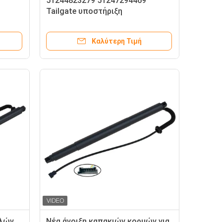
51244823279 51247294469
Tailgate υποστήριξη
 F15
ανελκυστήρων για Tailgate της
οκών
BMW X5 F15 τον απορροφητή
Καλύτερη Τιμή
κλονισμού
υλών
Νέα άνοιξη καπακιών κορμών για