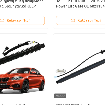
οιημένη πύλη ανύψωσης
Το JEEP CHEROKEE 2015-20
για βιομηχανικό JEEP
Power Lift Gate OE 682313
E 2015-2020 RH
66AB 68103066AA
Καλύτερη Τιμή
Καλύτερη Τιμή
66AC