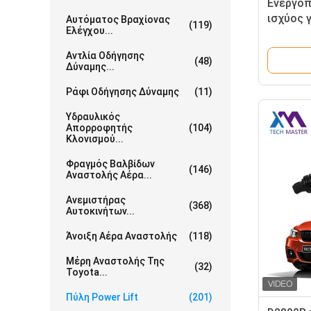
Ενεργοπ
ισχύος 
Αυτόματος Βραχίονας
(119)
Ελέγχου...
CHEROKE
681030
Αντλία Οδήγησης
(48)
681030
Δύναμης...
Ράφι Οδήγησης Δύναμης
(11)
Υδραυλικός
Απορροφητής
(104)
Κλονισμού...
Φραγμός Βαλβίδων
(146)
Αναστολής Αέρα...
Ανεμιστήρας
(368)
Αυτοκινήτων...
Άνοιξη Αέρα Αναστολής
(118)
Μέρη Αναστολής Της
(32)
Toyota...
Πύλη Power Lift
(201)