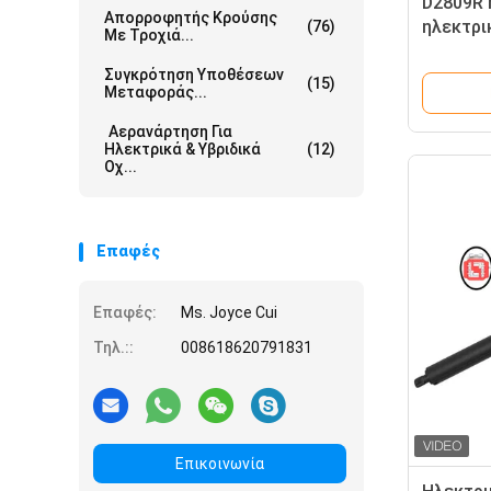
D2809R 
Απορροφητής Κρούσης
ηλεκτρικ
(76)
Με Τροχιά...
δικαίωμ
της BMW
Συγκρότηση Υποθέσεων
(15)
Μεταφοράς...
Αερανάρτηση Για
Ηλεκτρικά & Υβριδικά
(12)
Οχ...
Επαφές
Επαφές:
Ms. Joyce Cui
Τηλ.::
008618620791831
Επικοινωνία