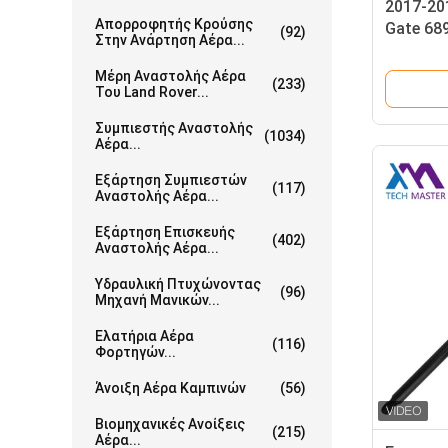
2017-201
Απορροφητής Κρούσης
Gate 68
(92)
Στην Ανάρτηση Αέρα...
Lexus N
Μέρη Αναστολής Αέρα
(233)
Του Land Rover...
Συμπιεστής Αναστολής
(1034)
Αέρα...
Εξάρτηση Συμπιεστών
(117)
Αναστολής Αέρα...
Εξάρτηση Επισκευής
(402)
Αναστολής Αέρα...
Υδραυλική Πτυχώνοντας
(96)
Μηχανή Μανικών...
Ελατήρια Αέρα
(116)
Φορτηγών...
Άνοιξη Αέρα Καμπινών
(56)
Βιομηχανικές Ανοίξεις
(215)
Αέρα...