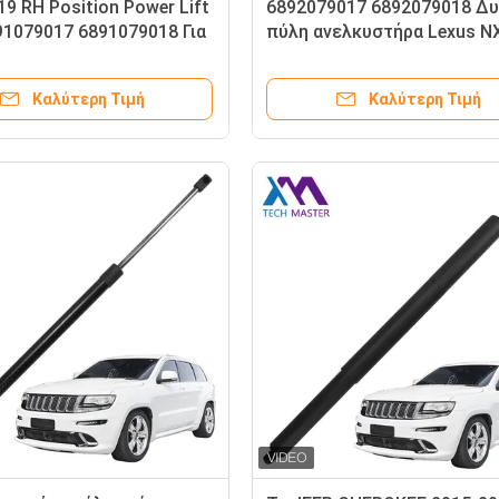
9 RH Position Power Lift
6892079017 6892079018 Δ
91079017 6891079018 Για
πύλη ανελκυστήρα Lexus N
X200 NX300
NX300 2017-2019 με
τηλεχειριστήριο για μέγιστ
Καλύτερη Τιμή
Καλύτερη Τιμή
παραγωγικότητα