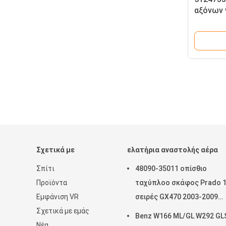
αξόνων 
ανελκυ
X5 E70 E
Σχετικά με
ελατήρια αναστολής αέρα
Σπίτι
48090-35011 οπίσθιο
Προϊόντα
ταχύπλοο σκάφος Prado 
Εμφάνιση VR
σειρές GX470 2003-2009
Σχετικά με εμάς
εδάφους της Toyota ανοί
Benz W166 ML/GL W292 GL
Νέα
αέρα εξαρτήσεων επισκε