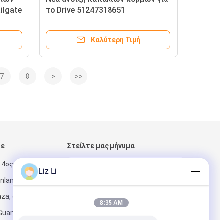
ilgate
το Drive 51247318651
ών της
51247318652 αξόνων F-16 της
BMW X6
Καλύτερη Τιμή
7
8
>
>>
τε
Στείλτε μας μήνυμα
 4ος όροφος,
Liz Li
enland
za, αριθ. 6
8:35 AM
 Guangzhou