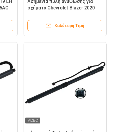
19 LH
Ασημένια πύλη ανύψωσης για
45AC
οχήματα Chevrolet Blazer 2020-
2021 LH OE 84335427
Καλύτερη Τιμή