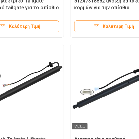
ηλεκτρικό Tailgate
51247318652 άνοιξη καπακ
ό tailgate για το οπίσθιο
κορμών για την οπίσθια
α 51247185714 2010-2014
υποστήριξη ανελκυστήρων
 F01 F02
κορμών F-16 της BMW X6
Καλύτερη Τιμή
Καλύτερη Τιμή