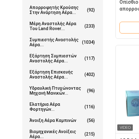
Οπίσθιο
Απορροφητής Κρούσης
απορρο
(92)
Στην Ανάρτηση Αέρα...
κλονισμ
ADS 420
Μέρη Αναστολής Αέρα
(233)
Του Land Rover...
Συμπιεστής Αναστολής
(1034)
Αέρα...
Εξάρτηση Συμπιεστών
(117)
Αναστολής Αέρα...
Εξάρτηση Επισκευής
(402)
Αναστολής Αέρα...
Υδραυλική Πτυχώνοντας
(96)
Μηχανή Μανικών...
Ελατήρια Αέρα
(116)
Φορτηγών...
Άνοιξη Αέρα Καμπινών
(56)
Βιομηχανικές Ανοίξεις
(215)
Αέρα...