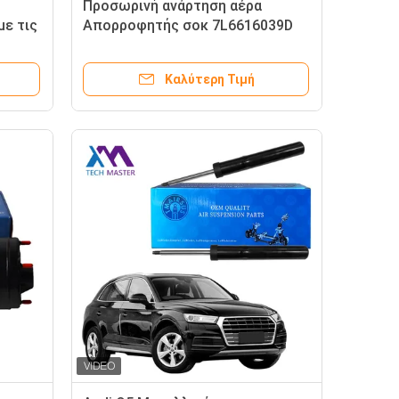
Προσωρινή ανάρτηση αέρα
με τις
Απορροφητής σοκ 7L6616039D
7L6616040D Audi Q7 4L VW
Touareg I Porsche (7L) 955/957
Καλύτερη Τιμή
2002-2010