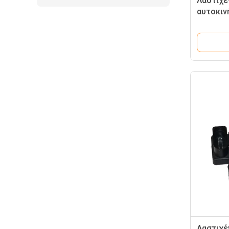
Λαστιχέ
αυτοκι
κλονισμ
αέρα Au
4Z7413
Λαστιχέ