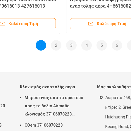
4F0616013 4Z7616013
αναστολής αέρα 4H6616002
ής αέρα Audi αργιλίου
τοποθετεί λαστιχένιους 12
εξουσιοδότησης
Καλύτερη Τιμή
Καλύτερη Τιμή
1
2
3
4
5
6
Κλονισμός αναστολής αέρα
Μας ακολουθήσ
Μπροστινός από τα αριστερά
Δωμάτιο 468,
120
προς τα δεξιά Airmatic
κτίριο 2, Gre
κλονισμός 37106878223
Huichuang Pla
ξεων
37106878224 2019- αναστολής
S
COem 37106878223
Kexing Road,
υής
αέρα Rolls-$l*royce Cullinan