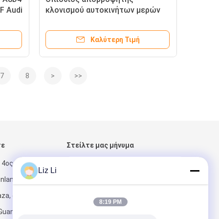
F Audi
κλονισμού αυτοκινήτων μερών
 μήνες
αναστολής αέρα Audi θέσης
4G0616031
Καλύτερη Τιμή
7
8
>
>>
τε
Στείλτε μας μήνυμα
 4ος όροφος,
Liz Li
enland
za, αριθ. 6
8:19 PM
 Guangzhou