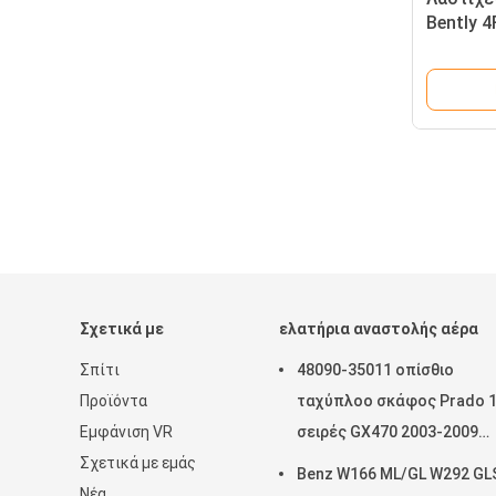
Bently 
αναστολ
χάλυβα
Σχετικά με
ελατήρια αναστολής αέρα
Σπίτι
48090-35011 οπίσθιο
Προϊόντα
ταχύπλοο σκάφος Prado 
Εμφάνιση VR
σειρές GX470 2003-2009
Σχετικά με εμάς
εδάφους της Toyota ανοί
Benz W166 ML/GL W292 GL
Νέα
αέρα εξαρτήσεων επισκε