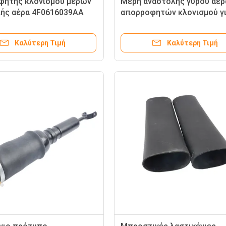
φητής κλονισμού μερών
Μέρη αναστολής γύρου αέρ
ής αέρα 4F0616039AA
απορροφητών κλονισμού γ
α το μέτωπο A6C6 2004 -
διάταξη απόσβεσης 420
υδραυλικής πίεσης R8 2008
Καλύτερη Τιμή
Καλύτερη Τιμή
την οπίσθια Al 512 019