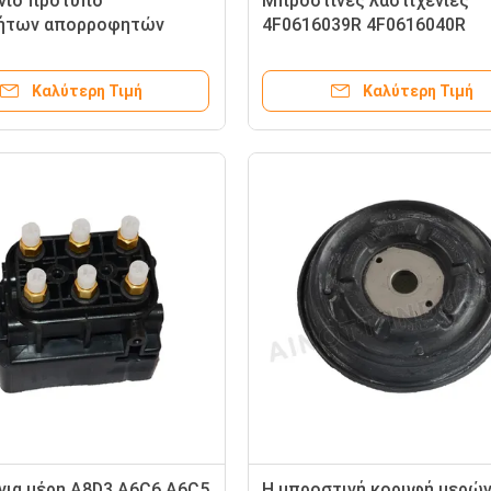
νιο πρότυπο
Μπροστινές λαστιχένιες
νήτων απορροφητών
4F0616039R 4F0616040R
ού μερών αναστολής
εξαρτήσεις επισκευής ανο
di χάλυβα για Audi A6C5
αέρα Audi A6C6 για την αν
Καλύτερη Τιμή
Καλύτερη Τιμή
031A
αέρα
νια μέρη A8D3 A6C6 A6C5
Η μπροστινή κορυφή μερώ