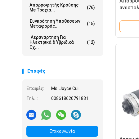
Απορρο
Απορροφητής Κρούσης
αναστολ
(76)
Με Τροχιά...
Audi γι
2011
Συγκρότηση Υποθέσεων
(15)
Μεταφοράς...
Αερανάρτηση Για
Ηλεκτρικά & Υβριδικά
(12)
Οχ...
Επαφές
Επαφές:
Ms. Joyce Cui
Τηλ.::
008618620791831
Επικοινωνία