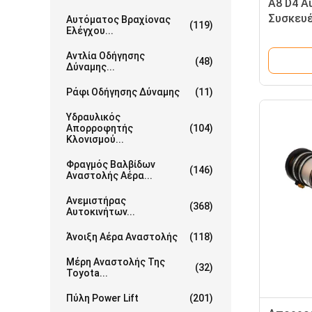
A8 D4 Au
Συσκευέ
Αυτόματος Βραχίονας
(119)
Ελέγχου...
ουδέτερ
Αντλία Οδήγησης
(48)
Δύναμης...
Ράφι Οδήγησης Δύναμης
(11)
Υδραυλικός
Απορροφητής
(104)
Κλονισμού...
Φραγμός Βαλβίδων
(146)
Αναστολής Αέρα...
Ανεμιστήρας
(368)
Αυτοκινήτων...
Άνοιξη Αέρα Αναστολής
(118)
Μέρη Αναστολής Της
(32)
Toyota...
Πύλη Power Lift
(201)