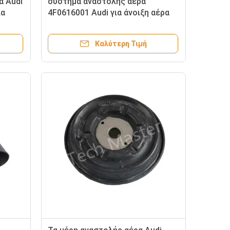
α Audi
σύστημα αναστολής αέρα
ια
4F0616001 Audi για άνοιξη αέρα
A6 C6 Quattro S6 2004-2010 την
-2016
οπίσθια
Καλύτερη Τιμή