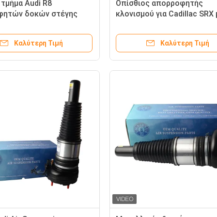
 τμήμα Audi R8
Οπίσθιος απορροφητής
φητών δοκών στέγης
κλονισμού για Cadillac SRX 
ού αναστολής αέρα με το
ηλεκτρικές δοκούς στέγης
512019AL 420512020AL
22857109 20853197
Καλύτερη Τιμή
Καλύτερη Τιμή