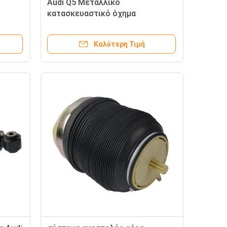
Audi Q5 Μεταλλικό
κατασκευαστικό όχημα
Αεροεξάρτηση Σοκ στήριγμα
80A413029D
Καλύτερη Τιμή