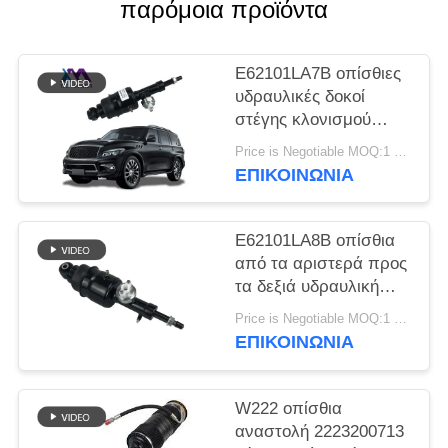
ΠΡΟΣΦΟΡΆ
παρόμοια προϊόντα
ΧΆΡΤΗΣ
E62101LA7B οπίσθιες
υδραυλικές δοκοί
ΙΣΤΌΤΟΠΟΥ
στέγης κλονισμού
Infiniti QX56 QX80
Price is Negotiable MOQ:1 PC
ΜΥΣΤΙΚΌΤΗΤΑ
περιπόλου της Nissan
ΕΠΙΚΟΙΝΩΝΊΑ
ΠΟΛΙΤΙΚΉ
E62101LA8B οπίσθια
από τα αριστερά προς
τα δεξιά υδραυλική
δοκός στέγης
Price is Negotiable MOQ:1 PC
κλονισμού για Infiniti
ΕΠΙΚΟΙΝΩΝΊΑ
QX56 QX80 Z62
W222 οπίσθια
αναστολή 2223200713