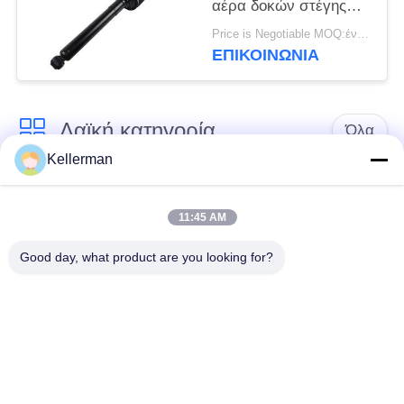
αέρα δοκών στέγης
απορροφητών
Price is Negotiable MOQ:ένα pc/pcs
κλονισμού ABC
ΕΠΙΚΟΙΝΩΝΊΑ
κλονισμός αναστολής
2223200813
υδραυλικός Abc
Λαϊκή κατηγορία
Όλα
Kellerman
Κλονισμός
ελατήρια αναστολής
αναστολής αέρα
αέρα
11:45 AM
Good day, what product are you looking for?
Μέρη αναστολής
Μέρη αναστολής
αέρα Mercedes-benz
αέρα της BMW
Απορροφητής
Μέρη αναστολής
κρούσης στην
αέρα Audi
ανάρτηση αέρα