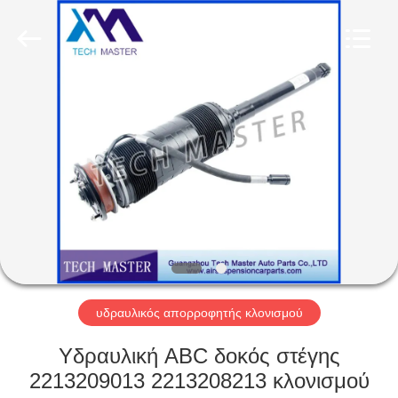
Tech
master
auto
parts
co.ltd.
All
Rights
Reserved.
ΣΠΊΤΙ
ΠΡΟΪΌΝΤΑ
ΒΊΝΤΕΟ
ΣΧΕΤΙΚΆ
ΜΕ
ΕΜΆΣ
υδραυλικός απορροφητής κλονισμού
Υδραυλική ABC δοκός στέγης
ΞΕΝΆΓΗΣΗ
2213209013 2213208213 κλονισμού