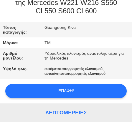
ΣΤΟ
της Mercedes W221 W216 S550
CL550 S600 CL600
ΕΡΓΟΣΤΆΣΙΟ
Τόπος
Guangdong Κίνα
ΕΛΕΓΧΟΣ
καταγωγής:
ΠΟΙΌΤΗΤΑΣ
Μάρκα:
TM
Αριθμό
Υδραυλικός κλονισμός αναστολής αέρα για
ΕΠΙΚΟΙΝΩΝΉΣΤΕ
μοντέλου:
τη Mercedes
ΜΑΖΊ
Υψηλό φως:
,
αυτόματοι απορροφητές κλονισμού
αυτοκίνητοι απορροφητές κλονισμού
ΜΑΣ
ΕΠΑΦΉ!
ΝΈΑ
ΛΕΠΤΟΜΈΡΕΙΕΣ
ΖΗΤΉΣΤΕ
ΜΙΑ