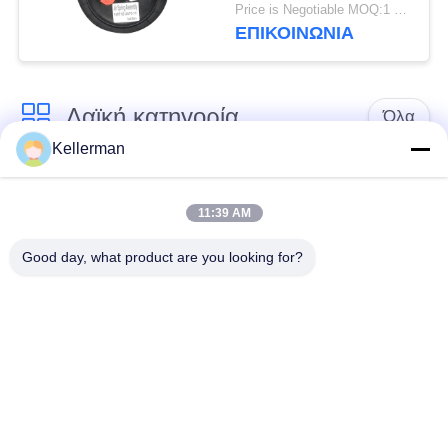
2E6*6 2S70-13
Price is Negotiable MOQ:1 PC
ΕΠΙΚΟΙΝΩΝΊΑ
Λαϊκή κατηγορία
Όλα
Kellerman
Κλονισμός
ελατήρια αναστολής
αναστολής αέρα
αέρα
11:39 AM
Good day, what product are you looking for?
Μέρη αναστολής
Μέρη αναστολής
αέρα Mercedes-benz
αέρα της BMW
Απορροφητής
Μέρη αναστολής
κρούσης στην
αέρα Audi
ανάρτηση αέρα