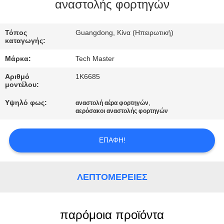
ΣΤΟ
αναστολής φορτηγών
ΕΡΓΟΣΤΆΣΙΟ
Τόπος
Guangdong, Κίνα (Ηπειρωτική)
καταγωγής:
ΕΛΕΓΧΟΣ
Μάρκα:
Tech Master
ΠΟΙΌΤΗΤΑΣ
Αριθμό
1K6685
μοντέλου:
ΕΠΙΚΟΙΝΩΝΉΣΤΕ
Υψηλό φως:
,
αναστολή αέρα φορτηγών
αερόσακοι αναστολής φορτηγών
ΜΑΖΊ
ΜΑΣ
ΕΠΑΦΉ!
ΝΈΑ
ΛΕΠΤΟΜΈΡΕΙΕΣ
ΖΗΤΉΣΤΕ
ΜΙΑ
παρόμοια προϊόντα