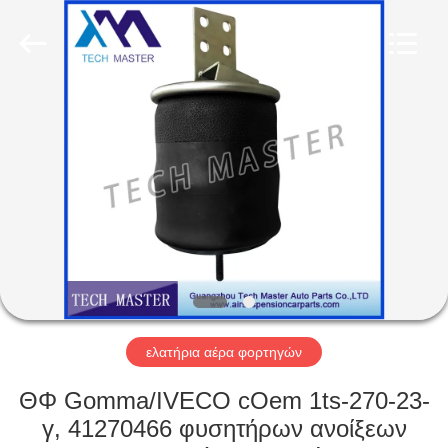
Tech
master
auto
parts
co.ltd.
All
Rights
Reserved.
ΣΠΊΤΙ
ΠΡΟΪΌΝΤΑ
ΒΊΝΤΕΟ
ΣΧΕΤΙΚΆ
ΜΕ
ΕΜΆΣ
ελατήρια αέρα φορτηγών
ΘΦ Gomma/IVECO cOem 1ts-270-23-
ΞΕΝΆΓΗΣΗ
γ, 41270466 φυσητήρων ανοίξεων