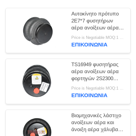
ΠΡΟΣΦΟΡΆ
Αυτοκίνητο πρότυπο
ΧΆΡΤΗΣ
2E7*7 φυσητήρων
αέρα ανοίξεων αέρα
ΙΣΤΌΤΟΠΟΥ
φορτηγών αργιλίου
Price is Negotiable MOQ:1 PC
2S120-17
ΕΠΙΚΟΙΝΩΝΊΑ
ΜΥΣΤΙΚΌΤΗΤΑ
ΠΟΛΙΤΙΚΉ
TS16949 φυσητήρας
αέρα ανοίξεων αέρα
φορτηγών 2S2300
2E2300
Price is Negotiable MOQ:1 PC
ΕΠΙΚΟΙΝΩΝΊΑ
Βιομηχανικές λάστιχο
ανοίξεων αέρα και
άνοιξη αέρα χάλυβα