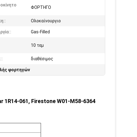
τοκίνητο
ΦΟΡΤΗΓΟ
η::
Ολοκαίνουργιο
ργία::
Gas-Filled
10 τεμ
::
διαθέσιμος
ολής φορτηγών
r 1R14-061, Firestone W01-M58-6364