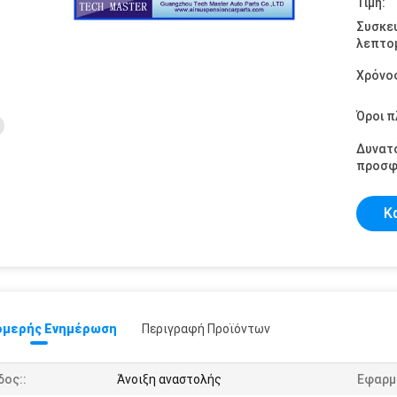
Τιμή:
Συσκε
λεπτομ
Χρόνο
Όροι 
Δυνατ
προσφ
Κ
μερής Ενημέρωση
Περιγραφή Προϊόντων
δος::
Άνοιξη αναστολής
Εφαρμ