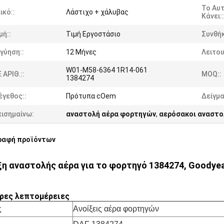
Το Αυ
ικό::
Λάστιχο + χάλυβας
Κάνει::
μή::
Τιμή Εργοστάσιο
Συνθήκ
γύηση::
12 Μήνες
Λειτου
W01-M58-6364 1R14-061
 ΑΡΙΘ.::
MOQ::
1384274
έγεθος::
Πρότυπα cOem
Δείγμα
πισημαίνω:
αναστολή αέρα φορτηγών
,
αερόσακοι αναστ
ραφή προϊόντων
ξη αναστολής αέρα για το φορτηγό 1384274, Goodyea
ρες λεπτομέρειες
ς
Ανοίξεις αέρα φορτηγών