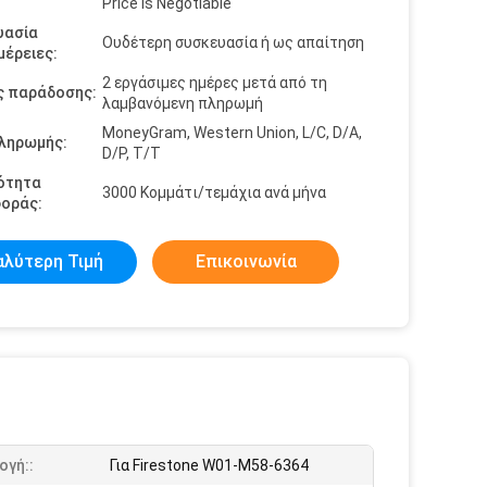
Price is Negotiable
υασία
Ουδέτερη συσκευασία ή ως απαίτηση
έρειες:
2 εργάσιμες ημέρες μετά από τη
ς παράδοσης:
λαμβανόμενη πληρωμή
MoneyGram, Western Union, L/C, D/A,
πληρωμής:
D/P, T/T
ότητα
3000 Κομμάτι/τεμάχια ανά μήνα
οράς:
αλύτερη Τιμή
Επικοινωνία
ογή::
Για Firestone W01-M58-6364