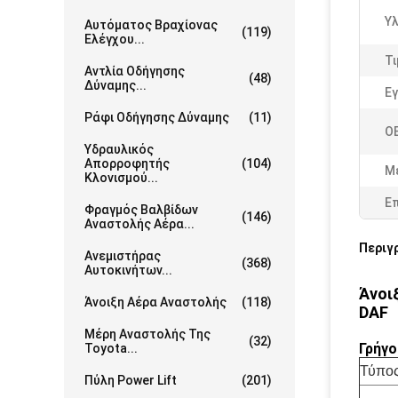
Υλ
Αυτόματος Βραχίονας
(119)
Ελέγχου...
Τι
Αντλία Οδήγησης
(48)
Δύναμης...
Εγ
Ράφι Οδήγησης Δύναμης
(11)
OE
Υδραυλικός
Απορροφητής
(104)
Μ
Κλονισμού...
Ε
Φραγμός Βαλβίδων
(146)
Αναστολής Αέρα...
Περιγ
Ανεμιστήρας
(368)
Αυτοκινήτων...
Άνοι
Άνοιξη Αέρα Αναστολής
(118)
DAF
Μέρη Αναστολής Της
(32)
Γρήγο
Toyota...
Τύπο
Πύλη Power Lift
(201)