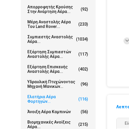
Απορροφητής Κρούσης
(92)
Στην Ανάρτηση Αέρα...
Μέρη Αναστολής Αέρα
(233)
Του Land Rover...
Συμπιεστής Αναστολής
(1034)
Αέρα...
Εξάρτηση Συμπιεστών
(117)
Αναστολής Αέρα...
Εξάρτηση Επισκευής
(402)
Αναστολής Αέρα...
Υδραυλική Πτυχώνοντας
(96)
Μηχανή Μανικών...
Ελατήρια Αέρα
(116)
Φορτηγών...
Λεπτο
Άνοιξη Αέρα Καμπινών
(56)
Βιομηχανικές Ανοίξεις
Εί
(215)
Αέρα...