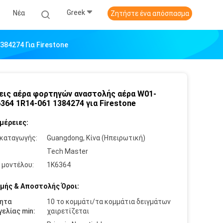
Greek
Νέα
Ζητήστε ένα απόσπασμα
84274 Για Firestone
εις αέρα φορτηγών αναστολής αέρα W01-
364 1R14-061 1384274 για Firestone
μέρειες:
καταγωγής:
Guangdong, Κίνα (Ηπειρωτική)
:
Tech Master
 μοντέλου:
1K6364
μής & Αποστολής Όροι:
ητα
10 το κομμάτι/τα κομμάτια δειγμάτων
ελίας min:
χαιρετίζεται