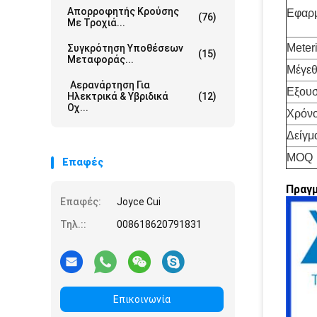
Απορροφητής Κρούσης
Εφαρ
(76)
Με Τροχιά...
Meteri
Συγκρότηση Υποθέσεων
(15)
Μεταφοράς...
Μέγε
Αερανάρτηση Για
Εξουσ
Ηλεκτρικά & Υβριδικά
(12)
Οχ...
Χρόν
Δείγμ
MOQ
Επαφές
Πραγ
Επαφές:
Joyce Cui
Τηλ.::
008618620791831
Επικοινωνία