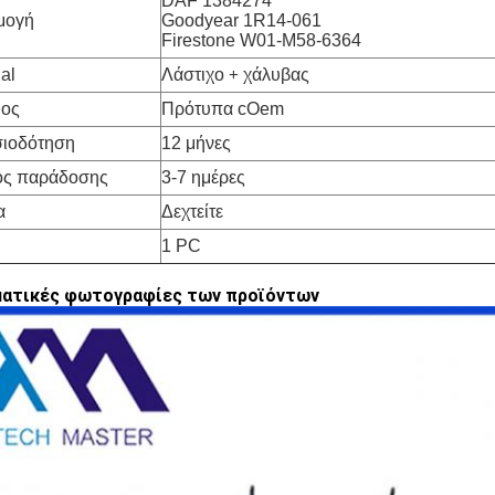
DAF 1384274
μογή
Goodyear 1R14-061
Firestone W01-M58-6364
al
Λάστιχο
χάλυβας
+
θος
Πρότυπα cOem
ιοδότηση
12 μήνες
ος παράδοσης
3-7 ημέρες
α
Δεχτείτε
1 PC
ματικές φωτογραφίες των προϊόντων