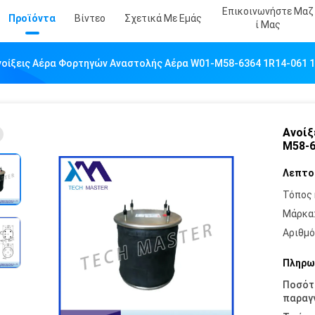
Επικοινωνήστε Μαζ
Προϊόντα
Βίντεο
Σχετικά Με Εμάς
Ί Μας
νοίξεις Αέρα Φορτηγών Αναστολής Αέρα W01-M58-6364 1R14-061 13
Ανοίξ
M58-6
Λεπτο
Τόπος 
Μάρκα
Αριθμό
Πληρω
Ποσότ
παραγγ