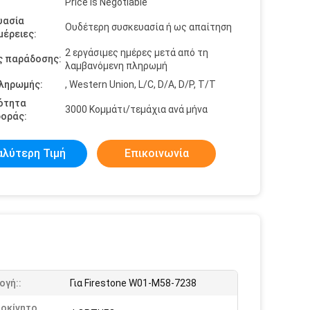
Price is Negotiable
υασία
Ουδέτερη συσκευασία ή ως απαίτηση
έρειες:
2 εργάσιμες ημέρες μετά από τη
ς παράδοσης:
λαμβανόμενη πληρωμή
πληρωμής:
, Western Union, L/C, D/A, D/P, T/T
ότητα
3000 Κομμάτι/τεμάχια ανά μήνα
οράς:
αλύτερη Τιμή
Επικοινωνία
ογή::
Για Firestone W01-M58-7238
τοκίνητο