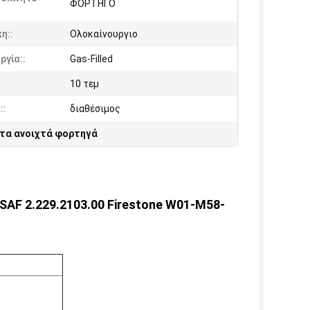
ΦΟΡΤΗΓΟ
η::
Ολοκαίνουργιο
ργία::
Gas-Filled
10 τεμ
::
διαθέσιμος
 τα ανοιχτά φορτηγά
SAF 2.229.2103.00 Firestone W01-M58-