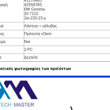
41270465
μογή
42559765
ΘΦ Gomma
20 7122
1ts-220-23-γ
al
Λάστιχο
+ χάλυβας
θος
Πρότυπα cOem
εμα
Ναι
1 PC
α
Δεχτείτε
ματικές φωτογραφίες των προϊόντων