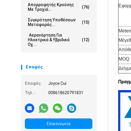
Απορροφητής Κρούσης
Εφαρ
(76)
Με Τροχιά...
Συγκρότηση Υποθέσεων
(15)
Μεταφοράς...
Meteri
Αερανάρτηση Για
Ηλεκτρικά & Υβριδικά
(12)
Μέγε
Οχ...
Απόθ
MOQ
Επαφές
Δείγμ
Πραγ
Επαφές:
Joyce Cui
Τηλ.::
008618620791831
Επικοινωνία