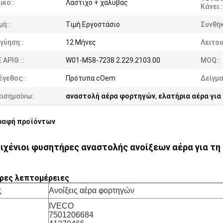
ικό::
Λάστιχο + χάλυβας
Κάνει::
μή::
Τιμή Εργοστάσιο
Συνθήκ
γύηση::
12 Μήνες
Λειτου
 ΑΡΙΘ.::
W01-M58-7238 2.229.2103.00
MOQ::
έγεθος::
Πρότυπα cOem
Δείγμα
πισημαίνω:
αναστολή αέρα φορτηγών
,
ελατήρια αέρα για
ραφή προϊόντων
ιχένιοι φυσητήρες αναστολής ανοίξεων αέρα για τη 
ρες λεπτομέρειες
ς
Ανοίξεις αέρα φορτηγών
IVECO
7501206684