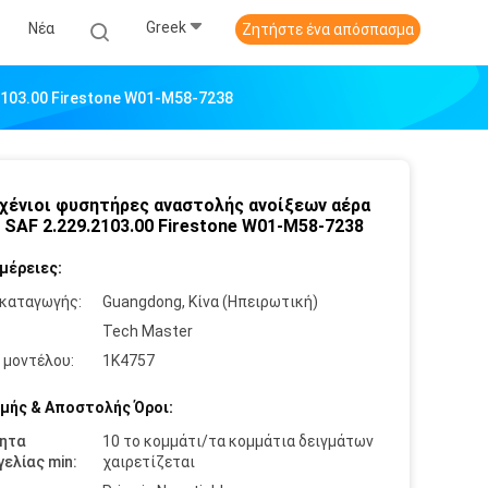
Greek
Νέα
Ζητήστε ένα απόσπασμα
2103.00 Firestone W01-M58-7238
χένιοι φυσητήρες αναστολής ανοίξεων αέρα
η SAF 2.229.2103.00 Firestone W01-M58-7238
μέρειες:
καταγωγής:
Guangdong, Κίνα (Ηπειρωτική)
:
Tech Master
 μοντέλου:
1K4757
μής & Αποστολής Όροι:
ητα
10 το κομμάτι/τα κομμάτια δειγμάτων
ελίας min:
χαιρετίζεται