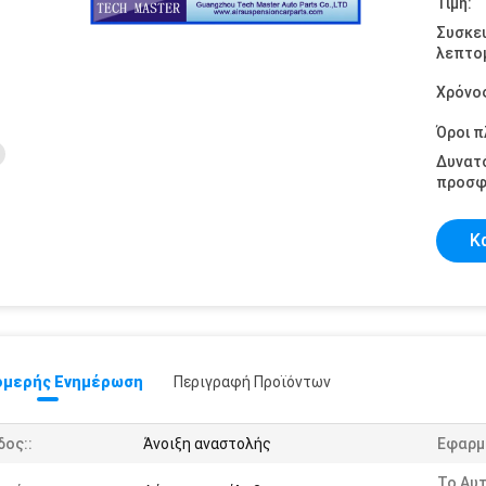
Τιμή:
Συσκε
λεπτομ
Χρόνο
Όροι 
Δυνατ
προσφ
Κ
μερής Ενημέρωση
Περιγραφή Προϊόντων
δος::
Άνοιξη αναστολής
Εφαρμ
Το Αυ