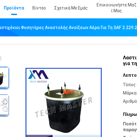
Επικοινωνήστε Μαζ
Προϊόντα
Βίντεο
Σχετικά Με Εμάς
Ί Μας
αστιχένιοι Φυσητήρες Αναστολής Ανοίξεων Αέρα Για Τη SAF 2.229.
Λαστι
για τ
Λεπτο
Τόπος 
Μάρκα
Αριθμό
Πληρω
Ποσότ
παραγγ