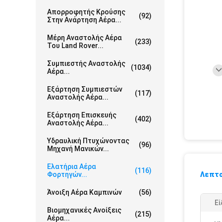
Απορροφητής Κρούσης
(92)
Στην Ανάρτηση Αέρα...
Μέρη Αναστολής Αέρα
(233)
Του Land Rover...
Συμπιεστής Αναστολής
(1034)
Αέρα...
Εξάρτηση Συμπιεστών
(117)
Αναστολής Αέρα...
Εξάρτηση Επισκευής
(402)
Αναστολής Αέρα...
Υδραυλική Πτυχώνοντας
(96)
Μηχανή Μανικών...
Ελατήρια Αέρα
(116)
Φορτηγών...
Λεπτο
Άνοιξη Αέρα Καμπινών
(56)
Εί
Βιομηχανικές Ανοίξεις
(215)
Αέρα...