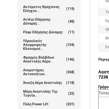
Υλ
Αυτόματος Βραχίονας
(119)
Ελέγχου...
Τι
Αντλία Οδήγησης
Εγ
(48)
Δύναμης...
OE
Ράφι Οδήγησης Δύναμης
(11)
Μ
Υδραυλικός
Απορροφητής
(104)
Ε
Κλονισμού...
Φραγμός Βαλβίδων
(146)
Περιγ
Αναστολής Αέρα...
Ανεμιστήρας
Λαστ
(368)
Αυτοκινήτων...
7238
Άνοιξη Αέρα Αναστολής
(118)
Γρήγο
Μέρη Αναστολής Της
Τύπο
(32)
Toyota...
Πύλη Power Lift
(201)