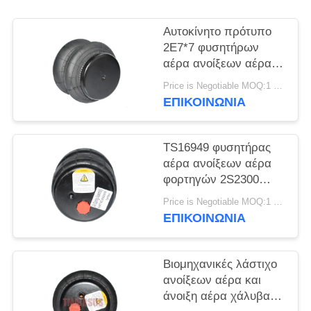
ΠΡΟΣΦΟΡΆ
Αυτοκίνητο πρότυπο
ΧΆΡΤΗΣ
2E7*7 φυσητήρων
αέρα ανοίξεων αέρα
ΙΣΤΌΤΟΠΟΥ
φορτηγών αργιλίου
Price is Negotiable MOQ:1 PC
2S120-17
ΕΠΙΚΟΙΝΩΝΊΑ
ΜΥΣΤΙΚΌΤΗΤΑ
ΠΟΛΙΤΙΚΉ
TS16949 φυσητήρας
αέρα ανοίξεων αέρα
φορτηγών 2S2300
2E2300
Price is Negotiable MOQ:1 PC
ΕΠΙΚΟΙΝΩΝΊΑ
Βιομηχανικές λάστιχο
ανοίξεων αέρα και
άνοιξη αέρα χάλυβα