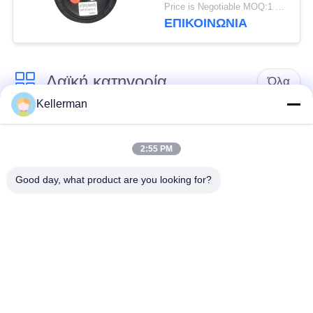
2E6*6 2S70-13
Price is Negotiable MOQ:1 PC
ΕΠΙΚΟΙΝΩΝΊΑ
Λαϊκή κατηγορία
Όλα
Kellerman
Κλονισμός
ελατήρια αναστολής
αναστολής αέρα
αέρα
2:55 PM
Good day, what product are you looking for?
Μέρη αναστολής
Μέρη αναστολής
αέρα Mercedes-benz
αέρα της BMW
Απορροφητής
Μέρη αναστολής
κρούσης στην
αέρα Audi
ανάρτηση αέρα