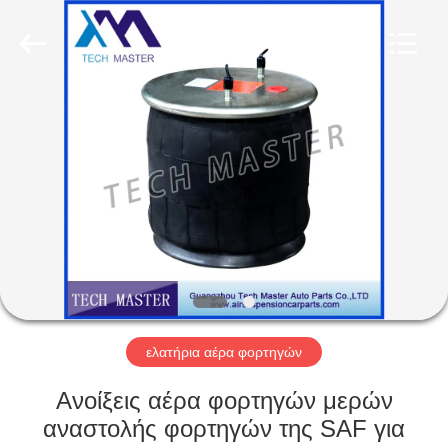
Tech
master
auto
parts
co.ltd.
All
Rights
Reserved.
ΣΠΊΤΙ
ΠΡΟΪΌΝΤΑ
ΒΊΝΤΕΟ
ΣΧΕΤΙΚΆ
ΜΕ
ΕΜΆΣ
ελατήρια αέρα φορτηγών
Ανοίξεις αέρα φορτηγών μερών
ΞΕΝΆΓΗΣΗ
αναστολής φορτηγών της SAF για