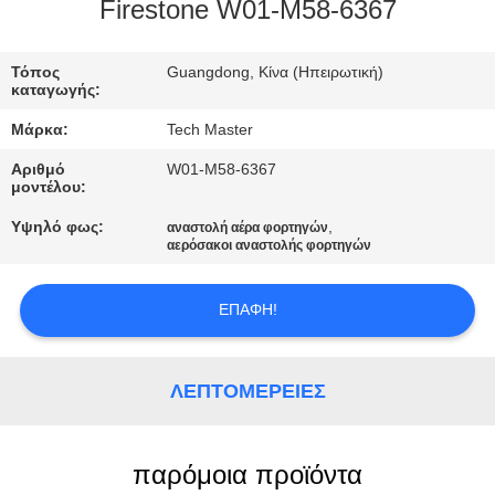
ΣΤΟ
Firestone W01-M58-6367
ΕΡΓΟΣΤΆΣΙΟ
Τόπος
Guangdong, Κίνα (Ηπειρωτική)
καταγωγής:
ΕΛΕΓΧΟΣ
Μάρκα:
Tech Master
ΠΟΙΌΤΗΤΑΣ
Αριθμό
W01-M58-6367
μοντέλου:
ΕΠΙΚΟΙΝΩΝΉΣΤΕ
Υψηλό φως:
,
αναστολή αέρα φορτηγών
αερόσακοι αναστολής φορτηγών
ΜΑΖΊ
ΜΑΣ
ΕΠΑΦΉ!
ΝΈΑ
ΛΕΠΤΟΜΈΡΕΙΕΣ
ΖΗΤΉΣΤΕ
ΜΙΑ
παρόμοια προϊόντα