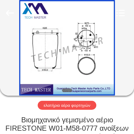
Tech
master
auto
parts
co.ltd.
All
Rights
Reserved.
ΣΠΊΤΙ
ΠΡΟΪΌΝΤΑ
ΒΊΝΤΕΟ
ΣΧΕΤΙΚΆ
ΜΕ
ΕΜΆΣ
ελατήρια αέρα φορτηγών
Βιομηχανικό γεμισμένο αέριο
ΞΕΝΆΓΗΣΗ
FIRESTONE W01-M58-0777 ανοίξεων