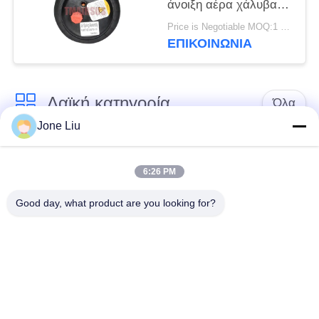
άνοιξη αέρα χάλυβα
2E6*6 2S70-13
Price is Negotiable MOQ:1 PC
ΕΠΙΚΟΙΝΩΝΊΑ
Λαϊκή κατηγορία
Όλα
Jone Liu
Κλονισμός
ελατήρια αναστολής
αναστολής αέρα
αέρα
6:26 PM
Good day, what product are you looking for?
Μέρη αναστολής
Μέρη αναστολής
αέρα Mercedes-benz
αέρα της BMW
Απορροφητής
Μέρη αναστολής
κρούσης στην
αέρα Audi
ανάρτηση αέρα