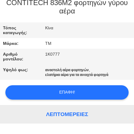
ΣΤΟ
CONTITECH 836M2 φορτηγών γύρου
αέρα
ΕΡΓΟΣΤΆΣΙΟ
Τόπος
Κίνα
ΕΛΕΓΧΟΣ
καταγωγής:
ΠΟΙΌΤΗΤΑΣ
Μάρκα:
TM
Αριθμό
1K0777
ΕΠΙΚΟΙΝΩΝΉΣΤΕ
μοντέλου:
ΜΑΖΊ
Υψηλό φως:
,
αναστολή αέρα φορτηγών
ελατήρια αέρα για τα ανοιχτά φορτηγά
ΜΑΣ
ΕΠΑΦΉ!
ΝΈΑ
ΛΕΠΤΟΜΈΡΕΙΕΣ
ΖΗΤΉΣΤΕ
ΜΙΑ