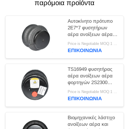
ΠΡΟΣΦΟΡΆ
παρόμοια προϊόντα
ΧΆΡΤΗΣ
Αυτοκίνητο πρότυπο
2E7*7 φυσητήρων
ΙΣΤΌΤΟΠΟΥ
αέρα ανοίξεων αέρα
φορτηγών αργιλίου
Price is Negotiable MOQ:1 PC
ΜΥΣΤΙΚΌΤΗΤΑ
2S120-17
ΕΠΙΚΟΙΝΩΝΊΑ
ΠΟΛΙΤΙΚΉ
TS16949 φυσητήρας
αέρα ανοίξεων αέρα
φορτηγών 2S2300
2E2300
Price is Negotiable MOQ:1 PC
ΕΠΙΚΟΙΝΩΝΊΑ
Βιομηχανικές λάστιχο
ανοίξεων αέρα και