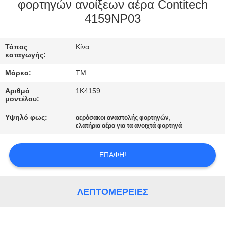
ΣΤΟ
φορτηγών ανοίξεων αέρα Contitech
4159NP03
ΕΡΓΟΣΤΆΣΙΟ
Τόπος
Κίνα
ΕΛΕΓΧΟΣ
καταγωγής:
ΠΟΙΌΤΗΤΑΣ
Μάρκα:
TM
Αριθμό
1K4159
ΕΠΙΚΟΙΝΩΝΉΣΤΕ
μοντέλου:
ΜΑΖΊ
Υψηλό φως:
,
αερόσακοι αναστολής φορτηγών
ελατήρια αέρα για τα ανοιχτά φορτηγά
ΜΑΣ
ΕΠΑΦΉ!
ΝΈΑ
ΛΕΠΤΟΜΈΡΕΙΕΣ
ΖΗΤΉΣΤΕ
ΜΙΑ