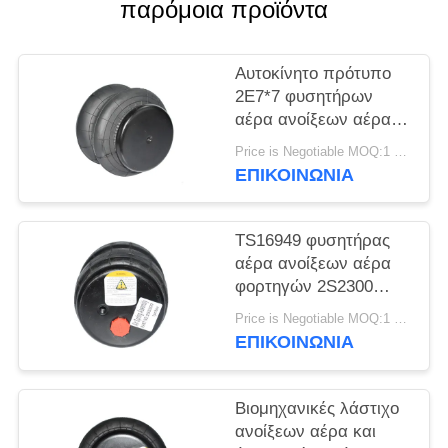
ΠΡΟΣΦΟΡΆ
παρόμοια προϊόντα
ΧΆΡΤΗΣ
Αυτοκίνητο πρότυπο
2E7*7 φυσητήρων
ΙΣΤΌΤΟΠΟΥ
αέρα ανοίξεων αέρα
φορτηγών αργιλίου
Price is Negotiable MOQ:1 PC
ΜΥΣΤΙΚΌΤΗΤΑ
2S120-17
ΕΠΙΚΟΙΝΩΝΊΑ
ΠΟΛΙΤΙΚΉ
TS16949 φυσητήρας
αέρα ανοίξεων αέρα
φορτηγών 2S2300
2E2300
Price is Negotiable MOQ:1 PC
ΕΠΙΚΟΙΝΩΝΊΑ
Βιομηχανικές λάστιχο
ανοίξεων αέρα και