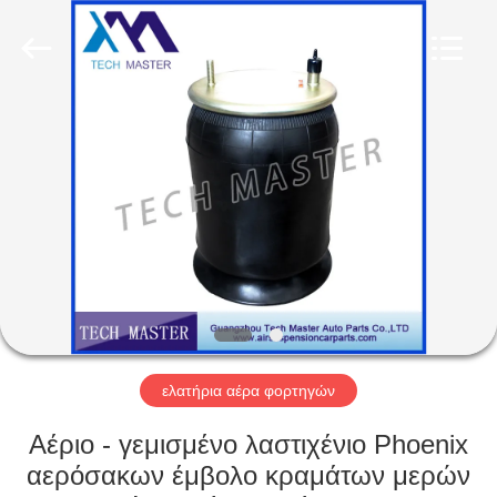
Tech
master
auto
parts
co.ltd.
All
Rights
Reserved.
ΣΠΊΤΙ
ΠΡΟΪΌΝΤΑ
ΒΊΝΤΕΟ
ΣΧΕΤΙΚΆ
ΜΕ
ΕΜΆΣ
ελατήρια αέρα φορτηγών
Αέριο - γεμισμένο λαστιχένιο Phoenix
ΞΕΝΆΓΗΣΗ
αερόσακων έμβολο κραμάτων μερών