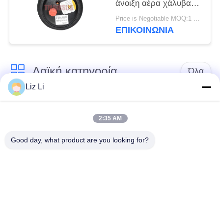
άνοιξη αέρα χάλυβα
2E6*6 2S70-13
Price is Negotiable MOQ:1 PC
ΕΠΙΚΟΙΝΩΝΊΑ
Λαϊκή κατηγορία
Όλα
Liz Li
Κλονισμός
ελατήρια αναστολής
αναστολής αέρα
αέρα
2:35 AM
Good day, what product are you looking for?
Μέρη αναστολής
Μέρη αναστολής
αέρα Mercedes-benz
αέρα της BMW
Απορροφητής
Μέρη αναστολής
κρούσης στην
αέρα Audi
ανάρτηση αέρα