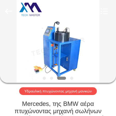
Tech
master
auto
parts
co.ltd.
All
Rights
Reserved.
ΣΠΊΤΙ
ΠΡΟΪΌΝΤΑ
ΒΊΝΤΕΟ
ΣΧΕΤΙΚΆ
ΜΕ
ΕΜΆΣ
Υδραυλική πτυχώνοντας μηχανή μανικών
Mercedes, της BMW αέρα
ΞΕΝΆΓΗΣΗ
πτυχώνοντας μηχανή σωλήνων