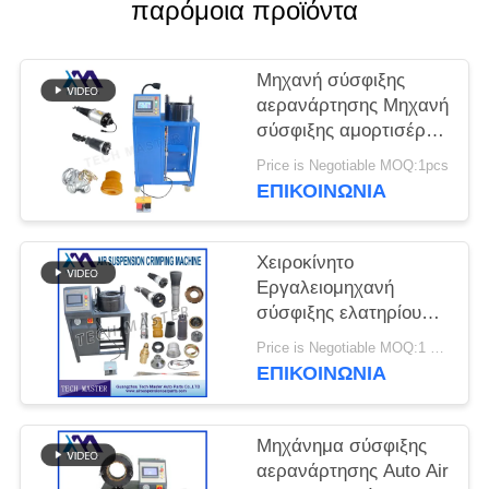
ΠΡΟΣΦΟΡΆ
παρόμοια προϊόντα
ΧΆΡΤΗΣ
Μηχανή σύσφιξης
αερανάρτησης Μηχανή
ΙΣΤΌΤΟΠΟΥ
σύσφιξης αμορτισέρ
αέρα με τοποθέτηση
Price is Negotiable MOQ:1pcs
ΜΥΣΤΙΚΌΤΗΤΑ
οθόνης Επισκευή
ΕΠΙΚΟΙΝΩΝΊΑ
ανάρτηση αέρα
ΠΟΛΙΤΙΚΉ
Χειροκίνητο
Εργαλειομηχανή
σύσφιξης ελατηρίου
ανάρτησης αέρα για
Price is Negotiable MOQ:1 ομάδα
Μηχανή σύσφιξης
ΕΠΙΚΟΙΝΩΝΊΑ
κραδασμών με
ανάρτηση αέρα Audi
Μηχάνημα σύσφιξης
αερανάρτησης Auto Air