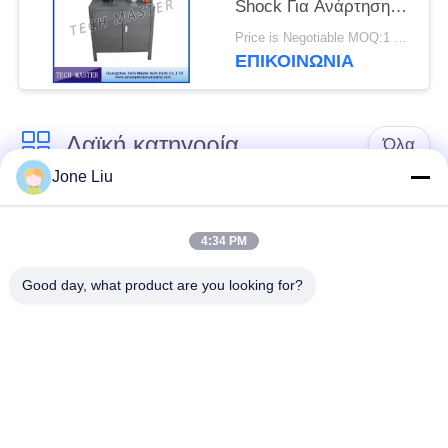
Shock Για Ανάρτηση
αέρα Mercedes / BMW
Price is Negotiable MOQ:1 ομάδα
ΕΠΙΚΟΙΝΩΝΊΑ
Λαϊκή κατηγορία
Όλα
Jone Liu
Κλονισμός
ελατήρια αναστολής
αναστολής αέρα
αέρα
4:34 PM
Good day, what product are you looking for?
Μέρη αναστολής
Μέρη αναστολής
αέρα Mercedes-benz
αέρα της BMW
Απορροφητής
Μέρη αναστολής
κρούσης στην
αέρα Audi
ανάρτηση αέρα