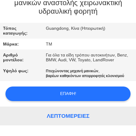
ΣΤΟ
μανικών αναστολής χειρωνακτική
υδραυλική φορητή
ΕΡΓΟΣΤΆΣΙΟ
Τόπος
Guangdong, Κίνα (Ηπειρωτική)
ΕΛΕΓΧΟΣ
καταγωγής:
ΠΟΙΌΤΗΤΑΣ
Μάρκα:
TM
Αριθμό
Για όλα τα είδη τρόπου αυτοκινήτων, Benz,
ΕΠΙΚΟΙΝΩΝΉΣΤΕ
μοντέλου:
BMW, Audi, VW, Toyato, LandRover
ΜΑΖΊ
Υψηλό φως:
,
Πτυχώνοντας μηχανή μανικών
βαρέων καθηκόντων απορροφητές κλονισμού
ΜΑΣ
ΕΠΑΦΉ!
ΝΈΑ
ΛΕΠΤΟΜΈΡΕΙΕΣ
ΖΗΤΉΣΤΕ
ΜΙΑ