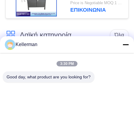
αέρα Mercedes / BMW
Price is Negotiable MOQ:1 ομάδα
ΕΠΙΚΟΙΝΩΝΊΑ
Λαϊκή κατηγορία
Όλα
Kellerman
Κλονισμός
ελατήρια αναστολής
αναστολής αέρα
αέρα
3:30 PM
Good day, what product are you looking for?
Μέρη αναστολής
Μέρη αναστολής
αέρα Mercedes-benz
αέρα της BMW
Απορροφητής
Μέρη αναστολής
κρούσης στην
αέρα Audi
ανάρτηση αέρα