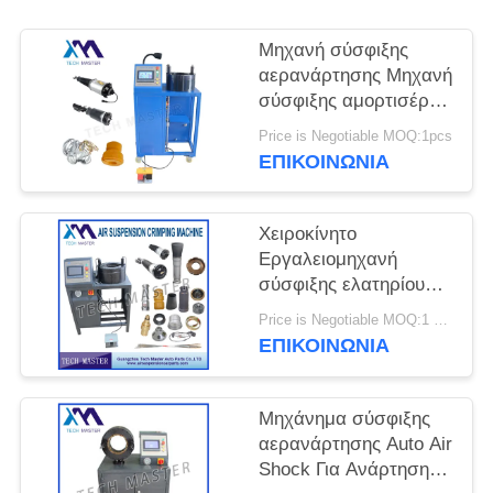
ΠΡΟΣΦΟΡΆ
Μηχανή σύσφιξης
ΧΆΡΤΗΣ
αερανάρτησης Μηχανή
σύσφιξης αμορτισέρ
ΙΣΤΌΤΟΠΟΥ
αέρα με τοποθέτηση
Price is Negotiable MOQ:1pcs
οθόνης Επισκευή
ΕΠΙΚΟΙΝΩΝΊΑ
ανάρτηση αέρα
ΜΥΣΤΙΚΌΤΗΤΑ
ΠΟΛΙΤΙΚΉ
Χειροκίνητο
Εργαλειομηχανή
σύσφιξης ελατηρίου
ανάρτησης αέρα για
Price is Negotiable MOQ:1 ομάδα
Μηχανή σύσφιξης
ΕΠΙΚΟΙΝΩΝΊΑ
κραδασμών με
ανάρτηση αέρα Audi
Μηχάνημα σύσφιξης
αερανάρτησης Auto Air
Shock Για Ανάρτηση