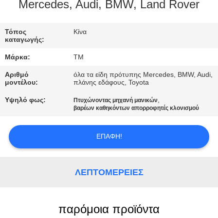
ΣΤΟ
Mercedes, Audi, BMW, Land Rover
ΕΡΓΟΣΤΆΣΙΟ
Τόπος
Κίνα
καταγωγής:
ΕΛΕΓΧΟΣ
Μάρκα:
TM
ΠΟΙΌΤΗΤΑΣ
Αριθμό
όλα τα είδη πρότυπης Mercedes, BMW, Audi,
μοντέλου:
πλάνης εδάφους, Toyota
ΕΠΙΚΟΙΝΩΝΉΣΤΕ
Υψηλό φως:
,
Πτυχώνοντας μηχανή μανικών
βαρέων καθηκόντων απορροφητές κλονισμού
ΜΑΖΊ
ΜΑΣ
ΕΠΑΦΉ!
ΝΈΑ
ΛΕΠΤΟΜΈΡΕΙΕΣ
ΖΗΤΉΣΤΕ
ΜΙΑ
παρόμοια προϊόντα