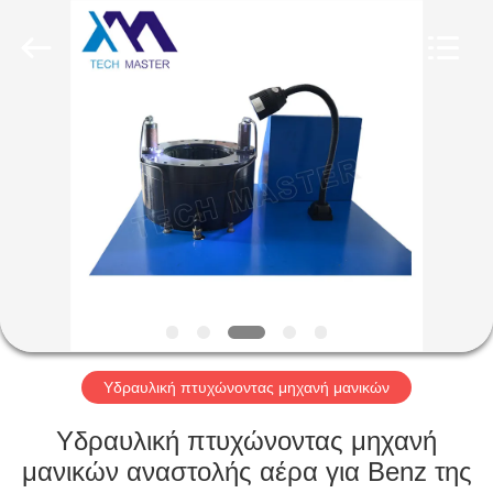
Tech
master
auto
parts
co.ltd.
All
Rights
Reserved.
ΣΠΊΤΙ
ΠΡΟΪΌΝΤΑ
ΒΊΝΤΕΟ
ΣΧΕΤΙΚΆ
ΜΕ
ΕΜΆΣ
Υδραυλική πτυχώνοντας μηχανή μανικών
Υδραυλική πτυχώνοντας μηχανή
ΞΕΝΆΓΗΣΗ
μανικών αναστολής αέρα για Benz της