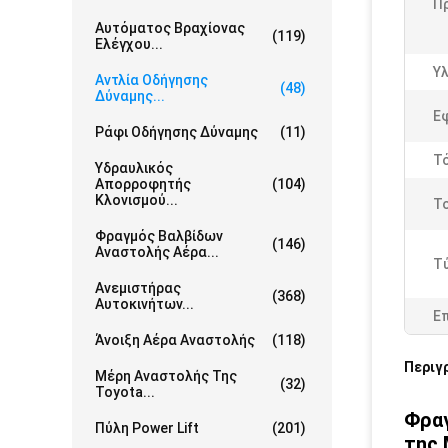
Π
Αυτόματος Βραχίονας
(119)
Ελέγχου...
Υλ
Αντλία Οδήγησης
(48)
Δύναμης...
Ε
Ράφι Οδήγησης Δύναμης
(11)
Τ
Υδραυλικός
Απορροφητής
(104)
Κλονισμού...
Το
Φραγμός Βαλβίδων
(146)
Αναστολής Αέρα...
Τύ
Ανεμιστήρας
(368)
Αυτοκινήτων...
Ε
Άνοιξη Αέρα Αναστολής
(118)
Περιγ
Μέρη Αναστολής Της
(32)
Toyota...
Φραγ
Πύλη Power Lift
(201)
της 