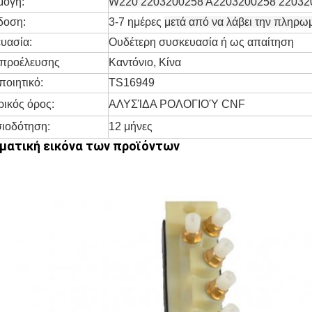
μογή:
W220 2203200258 A2203200258 22032
δοση:
3-7 ημέρες
μετά από να λάβει την πληρω
υασία:
Ουδέτερη συσκευασία ή ως απαίτηση
προέλευσης
Καντόνιο, Κίνα
ποιητικό:
TS16949
ικός όρος:
ΑΛΥΣΊΔΑ ΡΟΛΟΓΙΟΎ CNF
ιοδότηση:
12 μήνες
ματική εικόνα των προϊόντων