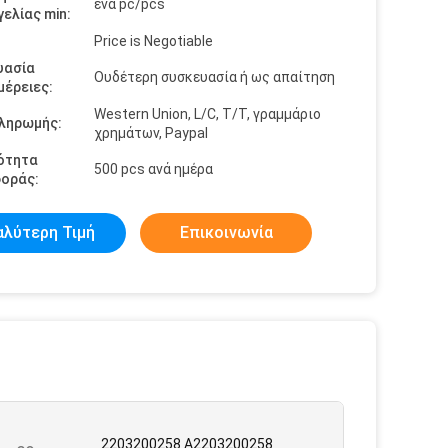
ένα pc/pcs
ελίας min:
Price is Negotiable
υασία
Ουδέτερη συσκευασία ή ως απαίτηση
έρειες:
Western Union, L/C, T/T, γραμμάριο
πληρωμής:
χρημάτων, Paypal
ότητα
500 pcs ανά ημέρα
οράς:
αλύτερη Τιμή
Επικοινωνία
2203200258 A2203200258