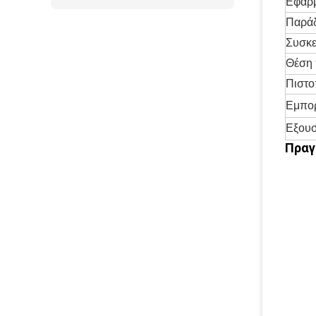
Εφαρ
Παρά
Συσκε
Θέση 
Πιστο
Εμπορ
Εξουσ
Πραγ