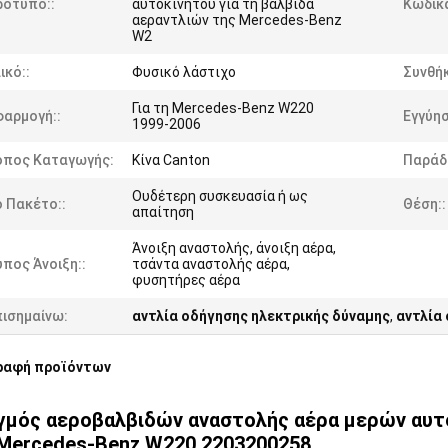
ρότυπο::
αυτοκινήτου για τη βαλβίδα
Κώδικ
αεραντλιών της Mercedes-Benz
W2
ικό::
Φυσικό λάστιχο
Συνθήκ
Για τη Mercedes-Benz W220
φαρμογή::
Εγγύησ
1999-2006
όπος Καταγωγής:
Κίνα Canton
Παράδ
Ουδέτερη συσκευασία ή ως
 Πακέτο::
Θέση::
απαίτηση
Άνοιξη αναστολής, άνοιξη αέρα,
πος Άνοιξη::
τσάντα αναστολής αέρα,
φυσητήρες αέρα
πισημαίνω:
αντλία οδήγησης ηλεκτρικής δύναμης
,
αντλία
ραφή προϊόντων
μός αεροβαλβιδών αναστολής αέρα μερών αυτο
Mercedes-Benz W220 2203200258