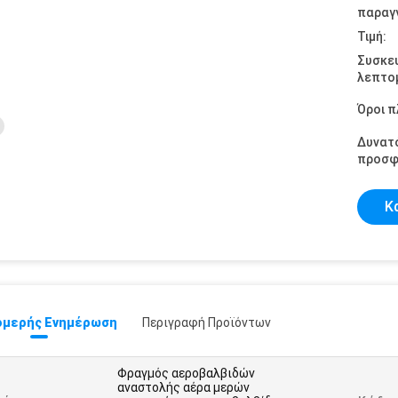
παραγγ
Τιμή:
Συσκε
λεπτομ
Όροι 
Δυνατ
προσφ
Κ
μερής Ενημέρωση
Περιγραφή Προϊόντων
Φραγμός αεροβαλβιδών
αναστολής αέρα μερών