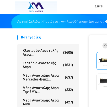
Σπίτι
Αρχική Σελίδα
Προϊόντα
Αντλία Οδήγησης Δύναμης
Φ
Κατηγορίες
Κλονισμός Αναστολής
(3605)
Αέρα...
Ελατήρια Αναστολής
(1631)
Αέρα...
Μέρη Αναστολής Αέρα
(637)
Mercedes-Benz...
Μέρη Αναστολής Αέρα
(332)
Της BMW...
Μέρη Αναστολής Αέρα
(427)
Audi...