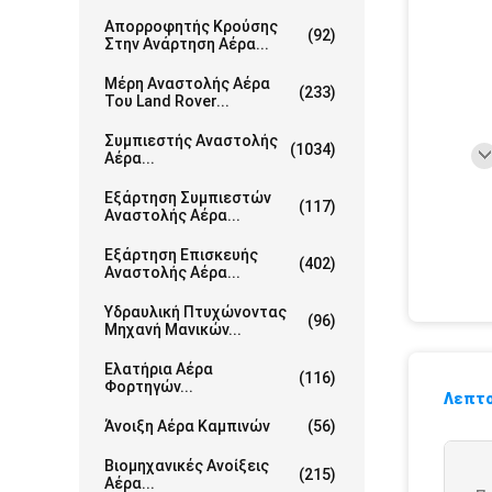
Απορροφητής Κρούσης
(92)
Στην Ανάρτηση Αέρα...
Μέρη Αναστολής Αέρα
(233)
Του Land Rover...
Συμπιεστής Αναστολής
(1034)
Αέρα...
Εξάρτηση Συμπιεστών
(117)
Αναστολής Αέρα...
Εξάρτηση Επισκευής
(402)
Αναστολής Αέρα...
Υδραυλική Πτυχώνοντας
(96)
Μηχανή Μανικών...
Ελατήρια Αέρα
(116)
Φορτηγών...
Λεπτο
Άνοιξη Αέρα Καμπινών
(56)
Βιομηχανικές Ανοίξεις
(215)
Αέρα...