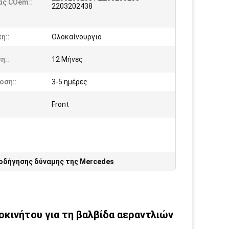
ας COem::
2203202438
η::
Ολοκαίνουργιο
η::
12 Μήνες
οση::
3-5 ημέρες
Front
 οδήγησης δύναμης της Mercedes
κινήτου για τη βαλβίδα αεραντλιών