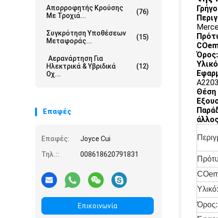
Απορροφητής Κρούσης
Γρήγο
(76)
Με Τροχιά...
Περιγ
Merce
Συγκρότηση Υποθέσεων
Πρότ
(15)
Μεταφοράς...
COem
Όρος:
Αερανάρτηση Για
Υλικό
Ηλεκτρικά & Υβριδικά
(12)
Εφαρμ
Οχ...
A220
Θέση
Εξου
Παρά
Επαφές
άλλος
Περιγ
Επαφές:
Joyce Cui
Τηλ.::
008618620791831
Πρότ
COem
Υλικό
Όρος:
Επικοινωνία