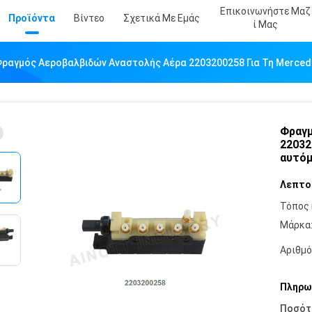
Επικοινωνήστε Μαζ
Προϊόντα
Βίντεο
Σχετικά Με Εμάς
Ί Μας
ραγμός Αεροβαλβιδών Αναστολής Αέρα 2203200258 Για Τη Merce
Φραγμ
22032
αυτόμ
Λεπτο
Τόπος 
Μάρκα
Αριθμό
Πληρω
Ποσότ