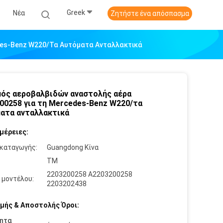
Greek
Νέα
Ζητήστε ένα απόσπασμα
des-Benz W220/τα Αυτόματα Ανταλλακτικά
ός αεροβαλβιδών αναστολής αέρα
00258 για τη Mercedes-Benz W220/τα
ατα ανταλλακτικά
μέρειες:
καταγωγής:
Guangdong Κίνα
:
TM
2203200258 A2203200258
 μοντέλου:
2203202438
μής & Αποστολής Όροι:
ητα