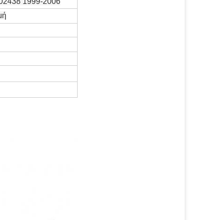
02438 1999-2006
μή