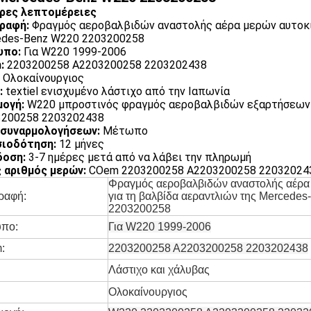
ρες λεπτομέρειες
ραφή:
Φραγμός αεροβαλβιδών αναστολής αέρα μερών αυτοκιν
des-Benz W220 2203200258
υπο:
Για W220 1999-2006
:
2203200258 A2203200258 2203202438
Ολοκαίνουργιος
:
textiel ενισχυμένο λάστιχο από την Ιαπωνία
ογή:
W220 μπροστινός φραγμός αεροβαλβιδών εξαρτήσεων 
3200258 2203202438
 συναρμολογήσεων:
Μέτωπο
σιοδότηση:
12 μήνες
δοση:
3-7 ημέρες μετά από να λάβει την πληρωμή
 αριθμός μερών:
COem 2203200258 A2203200258 220320243
Φραγμός αεροβαλβιδών αναστολής αέρα
ραφή:
για τη βαλβίδα αεραντλιών της Mercede
2203200258
υπο:
Για W220 1999-2006
:
2203200258 A2203200258 2203202438
:
Λάστιχο και χάλυβας
Ολοκαίνουργιος