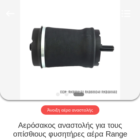
Tech
master
auto
parts
co.ltd.
All
Rights
Reserved.
ΣΠΊΤΙ
ΠΡΟΪΌΝΤΑ
ΒΊΝΤΕΟ
ΣΧΕΤΙΚΆ
ΜΕ
ΕΜΆΣ
Άνοιξη αέρα αναστολής
Αερόσακος αναστολής για τους
ΞΕΝΆΓΗΣΗ
οπίσθιους φυσητήρες αέρα Range