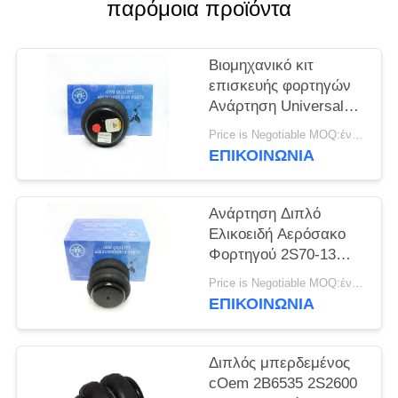
ΠΡΟΣΦΟΡΆ
παρόμοια προϊόντα
ΧΆΡΤΗΣ
Βιομηχανικό κιτ
επισκευής φορτηγών
ΙΣΤΌΤΟΠΟΥ
Ανάρτηση Universal
Air Spring Suspension
Price is Negotiable MOQ:ένα pc/pcs
ΜΥΣΤΙΚΌΤΗΤΑ
Double Convoluted
ΕΠΙΚΟΙΝΩΝΊΑ
2S70-13
ΠΟΛΙΤΙΚΉ
Ανάρτηση Διπλό
Ελικοειδή Αερόσακο
Φορτηγού 2S70-13
Universal Air Bag
Price is Negotiable MOQ:ένα pc/pcs
ΕΠΙΚΟΙΝΩΝΊΑ
Διπλός μπερδεμένος
cOem 2B6535 2S2600