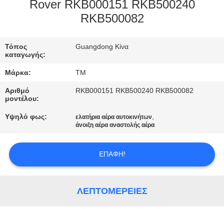
ΣΤΟ
Rover RKB000151 RKB500240
RKB500082
ΕΡΓΟΣΤΆΣΙΟ
Τόπος
Guangdong Κίνα
ΕΛΕΓΧΟΣ
καταγωγής:
ΠΟΙΌΤΗΤΑΣ
Μάρκα:
TM
Αριθμό
RKB000151 RKB500240 RKB500082
ΕΠΙΚΟΙΝΩΝΉΣΤΕ
μοντέλου:
ΜΑΖΊ
Υψηλό φως:
,
ελατήρια αέρα αυτοκινήτων
άνοιξη αέρα αναστολής αέρα
ΜΑΣ
ΕΠΑΦΉ!
ΝΈΑ
ΛΕΠΤΟΜΈΡΕΙΕΣ
ΖΗΤΉΣΤΕ
ΜΙΑ