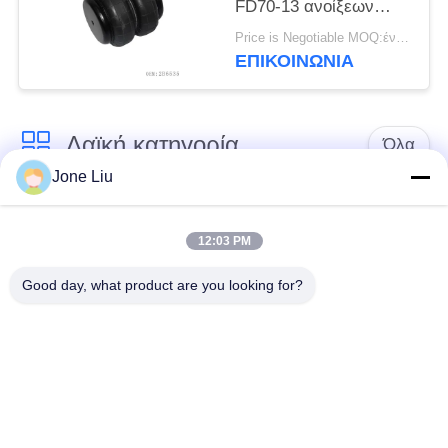
FD70-13 ανοίξεων
αέρα φορτηγών
Price is Negotiable MOQ:ένα pc/pcs
φυσικού λάστιχου
ΕΠΙΚΟΙΝΩΝΊΑ
Λαϊκή κατηγορία
Όλα
Jone Liu
Κλονισμός
ελατήρια αναστολής
αναστολής αέρα
αέρα
12:03 PM
Good day, what product are you looking for?
Μέρη αναστολής
Μέρη αναστολής
αέρα Mercedes-benz
αέρα της BMW
Απορροφητής
Μέρη αναστολής
κρούσης στην
αέρα Audi
ανάρτηση αέρα