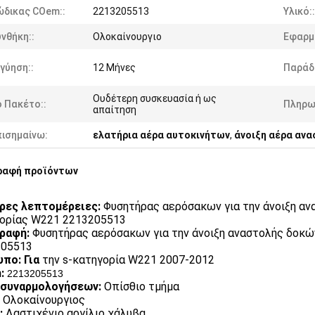
ώδικας COem::
2213205513
Υλικό::
νθήκη::
Ολοκαίνουργιο
Εφαρμ
γύηση::
12 Μήνες
Παράδ
Ουδέτερη συσκευασία ή ως
 Πακέτο::
Πληρω
απαίτηση
πισημαίνω:
ελατήρια αέρα αυτοκινήτων
,
άνοιξη αέρα ανα
ραφή προϊόντων
ρες λεπτομέρειες:
Φυσητήρας αερόσακων για την άνοιξη αν
ορίας W221 2213205513
γραφή:
Φυσητήρας αερόσακων για την άνοιξη αναστολής δοκώ
205513
πο: Για
την s-κατηγορία W221 2007-2012
:
2213205513
 συναρμολογήσεων:
Οπίσθιο τμήμα
Ολοκαίνουργιος
:
Λαστιχένιο αργίλιο χάλυβα