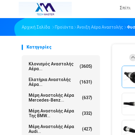
Σπίτι
Αρχική Σελίδα
Προϊόντα
Άνοιξη Αέρα Αναστολής
Φυσ
Κατηγορίες
Κλονισμός Αναστολής
(3605)
Αέρα...
Ελατήρια Αναστολής
(1631)
Αέρα...
Μέρη Αναστολής Αέρα
(637)
Mercedes-Benz...
Μέρη Αναστολής Αέρα
(332)
Της BMW...
Μέρη Αναστολής Αέρα
(427)
Audi...