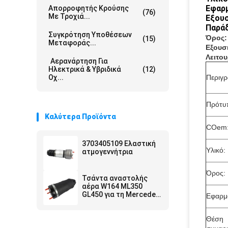
Εφαρμ
Απορροφητής Κρούσης
(76)
Με Τροχιά...
Εξου
Παρά
Συγκρότηση Υποθέσεων
Όρος:
(15)
Μεταφοράς...
Εξουσ
Λειτου
Αερανάρτηση Για
Ηλεκτρικά & Υβριδικά
(12)
Οχ...
Περιγρ
Πρότυ
Καλύτερα Προϊόντα
COem
3703405109 Ελαστική
Υλικό:
ατμογεννήτρια
Όρος:
Τσάντα αναστολής
αέρα W164 ML350
GL450 για τη Mercedes
Εφαρμ
1643200625
1643200925
Θέση