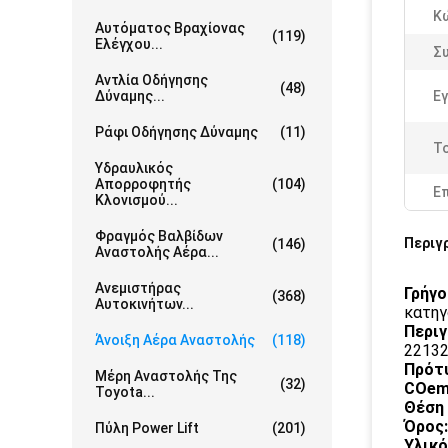
Κ
Αυτόματος Βραχίονας
(119)
Ελέγχου...
Συ
Αντλία Οδήγησης
(48)
Δύναμης...
Εγ
Ράφι Οδήγησης Δύναμης
(11)
Το
Υδραυλικός
Απορροφητής
(104)
Ε
Κλονισμού...
Φραγμός Βαλβίδων
Περιγ
(146)
Αναστολής Αέρα...
Ανεμιστήρας
Γρήγο
(368)
Αυτοκινήτων...
κατηγ
Περι
Άνοιξη Αέρα Αναστολής
(118)
2213
Πρότυ
Μέρη Αναστολής Της
(32)
COem
Toyota...
Θέση
Όρος:
Πύλη Power Lift
(201)
Υλικό