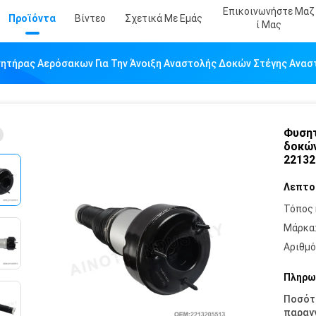
Επικοινωνήστε Μαζ
Προϊόντα
Βίντεο
Σχετικά Με Εμάς
Ί Μας
ητήρας Αερόσακων Για Την Άνοιξη Αναστολής Δοκών Στέγης Ανασ
Φυσητ
δοκών
22132
Λεπτο
Τόπος 
Μάρκα
Αριθμό
Πληρω
Ποσότ
παραγγ