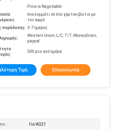
Price is Negotiable
υασία
ένα κομμάτι σε ένα χαρτοκιβώτιο με
έρειες:
τον αφρό
ς παράδοσης:
3-7 ημέρες
Western Union, L/C, T/T, MoneyGram,
πληρωμής:
paypal
ότητα
500 pcs ανά ημέρα
οράς:
αλύτερη Τιμή
Επικοινωνία
πο::
Για W221