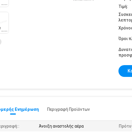
Τιμή:
Συσκε
λεπτομ
Χρόνο
Όροι 
Δυνατ
προσφ
Κ
μερής Ενημέρωση
Περιγραφή Προϊόντων
ριγραφή::
Άνοιξη αναστολής αέρα
Πρότυ