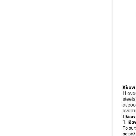
Κλονι
Η ανα
steel
αεροσ
αναστ
Πλεον
1.
Ιδα
Το αυτ
ασφάλε