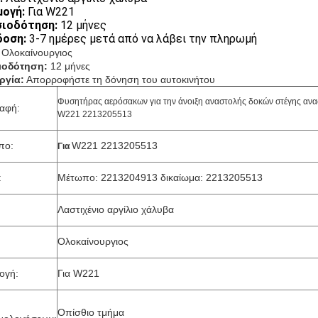
ογή:
Για W221
σιοδότηση:
12 μήνες
δοση:
3-7 ημέρες μετά από να λάβει την πληρωμή
Ολοκαίνουργιος
ιοδότηση:
12 μήνες
ργία:
Απορροφήστε τη δόνηση του αυτοκινήτου
Φυσητήρας αερόσακων για την άνοιξη αναστολής δοκών στέγης ανα
αφή:
W221 2213205513
πο:
W221 2213205513
Για
:
Μέτωπο: 2213204913 δικαίωμα: 2213205513
Λαστιχένιο αργίλιο χάλυβα
Ολοκαίνουργιος
ογή:
Για W221
Οπίσθιο τμήμα