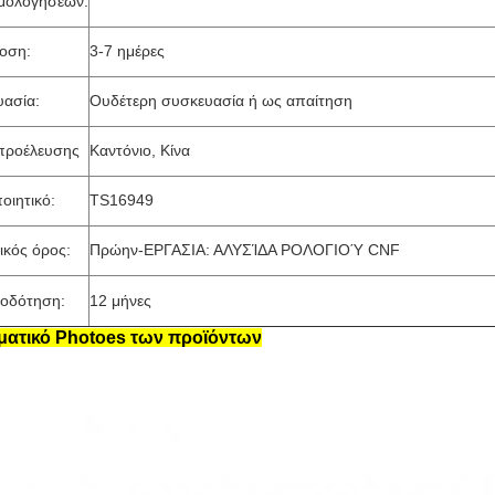
μολογήσεων:
οση:
3-7 ημέρες
υασία:
Ουδέτερη συσκευασία ή ως απαίτηση
προέλευσης
Καντόνιο, Κίνα
οιητικό:
TS16949
κός όρος:
Πρώην-ΕΡΓΑΣΙΑ: ΑΛΥΣΊΔΑ ΡΟΛΟΓΙΟΎ CNF
ιοδότηση:
12 μήνες
ατικό Photoes των προϊόντων