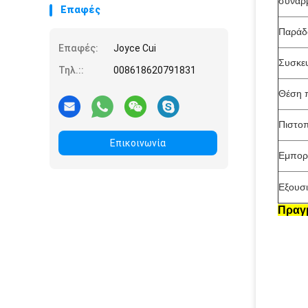
συναρ
Επαφές
Παράδ
Επαφές:
Joyce Cui
Συσκε
Τηλ.::
008618620791831
Θέση 
Πιστοπ
Επικοινωνία
Εμπορι
Εξουσ
Πραγμ