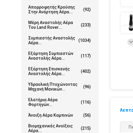
Απορροφητής Κρούσης
(92)
Στην Ανάρτηση Αέρα...
Μέρη Αναστολής Αέρα
(233)
Του Land Rover...
Συμπιεστής Αναστολής
(1034)
Αέρα...
Εξάρτηση Συμπιεστών
(117)
Αναστολής Αέρα...
Εξάρτηση Επισκευής
(402)
Αναστολής Αέρα...
Υδραυλική Πτυχώνοντας
(96)
Μηχανή Μανικών...
Ελατήρια Αέρα
(116)
Φορτηγών...
Λεπτο
Άνοιξη Αέρα Καμπινών
(56)
Βιομηχανικές Ανοίξεις
Πε
(215)
Αέρα...