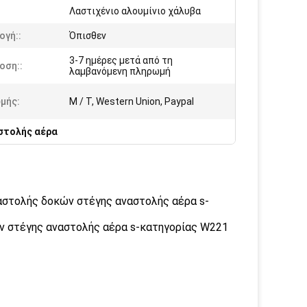
Λαστιχένιο αλουμίνιο χάλυβα
ογή::
Όπισθεν
3-7 ημέρες μετά από τη
οση::
λαμβανόμενη πληρωμή
μής:
Μ / Τ, Western Union, Paypal
στολής αέρα
αστολής δοκών στέγης αναστολής αέρα s-
ν στέγης αναστολής αέρα s-κατηγορίας W221