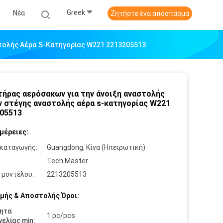
Greek
Νέα
Ζητήστε ένα απόσπασμα
τολής Αέρα S-Κατηγορίας W221 2213205513
ήρας αερόσακων για την άνοιξη αναστολής
 στέγης αναστολής αέρα s-κατηγορίας W221
05513
μέρειες:
καταγωγής:
Guangdong, Κίνα (Ηπειρωτική)
:
Tech Master
 μοντέλου:
2213205513
μής & Αποστολής Όροι:
ητα
1 pc/pcs
ελίας min: