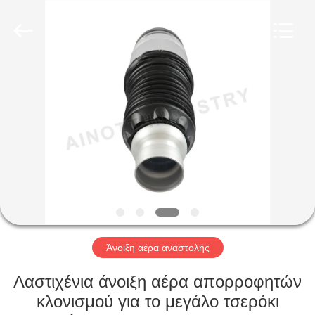
Tech
master
auto
parts
co.ltd.
All
Rights
Reserved.
ΣΠΊΤΙ
ΠΡΟΪΌΝΤΑ
ΒΊΝΤΕΟ
ΣΧΕΤΙΚΆ
ΜΕ
ΕΜΆΣ
Άνοιξη αέρα αναστολής
Λαστιχένια άνοιξη αέρα απορροφητών
ΞΕΝΆΓΗΣΗ
κλονισμού για το μεγάλο τσερόκι