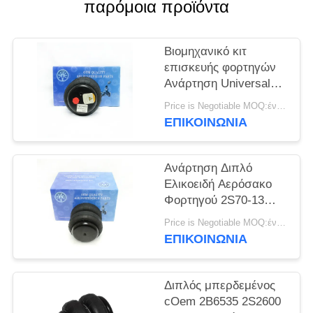
ΠΡΟΣΦΟΡΆ
παρόμοια προϊόντα
ΧΆΡΤΗΣ
Βιομηχανικό κιτ
επισκευής φορτηγών
ΙΣΤΌΤΟΠΟΥ
Ανάρτηση Universal
Air Spring Suspension
Price is Negotiable MOQ:ένα pc/pcs
ΜΥΣΤΙΚΌΤΗΤΑ
Double Convoluted
ΕΠΙΚΟΙΝΩΝΊΑ
2S70-13
ΠΟΛΙΤΙΚΉ
Ανάρτηση Διπλό
Ελικοειδή Αερόσακο
Φορτηγού 2S70-13
Universal Air Bag
Price is Negotiable MOQ:ένα pc/pcs
ΕΠΙΚΟΙΝΩΝΊΑ
Διπλός μπερδεμένος
cOem 2B6535 2S2600