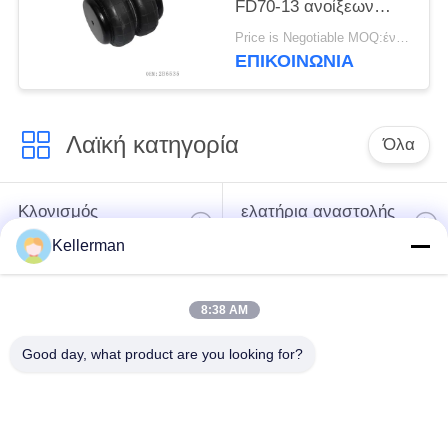
FD70-13 ανοίξεων
αέρα φορτηγών
Price is Negotiable MOQ:ένα pc/pcs
φυσικού λάστιχου
ΕΠΙΚΟΙΝΩΝΊΑ
Λαϊκή κατηγορία
Όλα
Κλονισμός
ελατήρια αναστολής
αναστολής αέρα
αέρα
Kellerman
Μέρη αναστολής
Μέρη αναστολής
8:38 AM
αέρα Mercedes-benz
αέρα της BMW
Good day, what product are you looking for?
Απορροφητής
Μέρη αναστολής
κρούσης στην
αέρα Audi
ανάρτηση αέρα