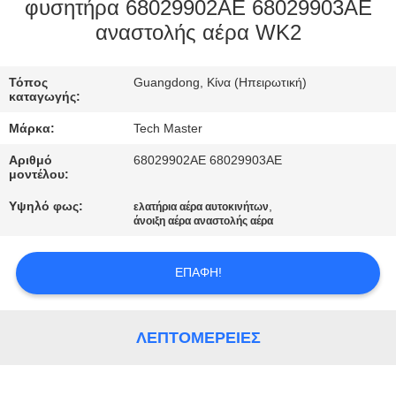
ΣΤΟ
φυσητήρα 68029902AE 68029903AE
αναστολής αέρα WK2
ΕΡΓΟΣΤΆΣΙΟ
Τόπος
Guangdong, Κίνα (Ηπειρωτική)
ΕΛΕΓΧΟΣ
καταγωγής:
ΠΟΙΌΤΗΤΑΣ
Μάρκα:
Tech Master
Αριθμό
68029902AE 68029903AE
ΕΠΙΚΟΙΝΩΝΉΣΤΕ
μοντέλου:
ΜΑΖΊ
Υψηλό φως:
,
ελατήρια αέρα αυτοκινήτων
άνοιξη αέρα αναστολής αέρα
ΜΑΣ
ΕΠΑΦΉ!
ΝΈΑ
ΛΕΠΤΟΜΈΡΕΙΕΣ
ΖΗΤΉΣΤΕ
ΜΙΑ