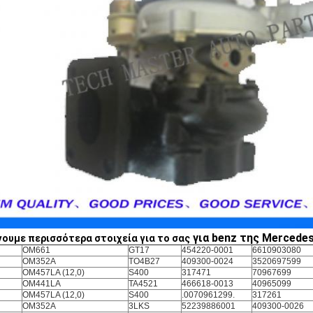
για benz της Mercede
γουμε περισσότερα στοιχεία για το σας
OM661
GT17
454220-0001
6610903080
OM352A
TO4B27
409300-0024
3520697599
OM457LA (12,0)
S400
317471
70967699
OM441LA
TA4521
466618-0013
40965099
OM457LA (12,0)
S400
.0070961299.
317261
OM352A
3LKS
52239886001
409300-0026