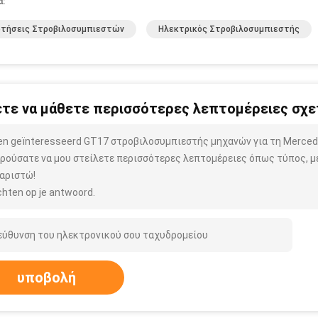
α:
ρτήσεις Στροβιλοσυμπιεστών
Ηλεκτρικός Στροβιλοσυμπιεστής
τε να μάθετε περισσότερες λεπτομέρειες σχετ
ben geïnteresseerd GT17 στροβιλοσυμπιεστής μηχανών για τη Merc
ρούσατε να μου στείλετε περισσότερες λεπτομέρειες όπως τύπος, μέ
αριστώ!
hten op je antwoord.
υποβολή