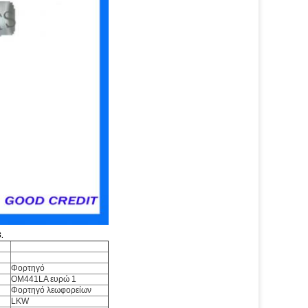
s
.
Φορτηγό
OM441LA ευρώ 1
Φορτηγό λεωφορείων
LKW