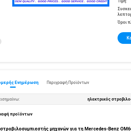
Τιμή:
Συσκε
λεπτομ
Όροι 
Κ
μερής Ενημέρωση
Περιγραφή Προϊόντων
πισημαίνω:
ηλεκτρικός στροβιλ
ραφή προϊόντων
στροβιλοσυμπιεστής μηχανών για τη Mercedes-Benz OM6