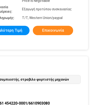
Price is Negotiable
υασία
Εξαγωγή προτύπου συσκευασίας
έρειες:
πληρωμής:
T/T, Western Union/paypal
αλύτερη Τιμή
Επικοινωνία
οσυμπιεστής
,
στροβιλο φορτιστής μηχανών
61 454220-0001/6610903080