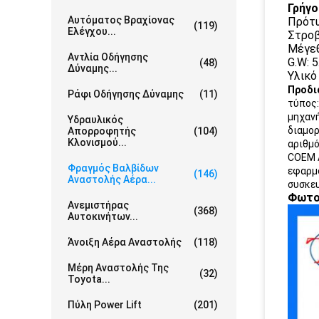
Γρήγο
Αυτόματος Βραχίονας
Πρότ
(119)
Ελέγχου...
Στροβ
Μέγε
Αντλία Οδήγησης
G.W: 5
(48)
Δύναμης...
Υλικό
Προδι
Ράφι Οδήγησης Δύναμης
(11)
τύπος
μηχανή
Υδραυλικός
διαμορ
Απορροφητής
(104)
Κλονισμού...
αριθμό
COEM Α
Φραγμός Βαλβίδων
εφαρμ
(146)
Αναστολής Αέρα...
συσκευ
Φωτο
Ανεμιστήρας
(368)
Αυτοκινήτων...
Άνοιξη Αέρα Αναστολής
(118)
Μέρη Αναστολής Της
(32)
Toyota...
Πύλη Power Lift
(201)