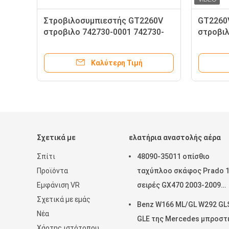
Στροβιλοσυμπιεστής GT2260V
GT2260V
5
στροβιλο 742730-0001 742730-
στροβι
5015S μηχανών της BMW M57N
5018S B
M57TU
Καλύτερη Τιμή
Σχετικά με
ελατήρια αναστολής αέρα
Σπίτι
48090-35011 οπίσθιο
Προϊόντα
ταχύπλοο σκάφος Prado 
Εμφάνιση VR
σειρές GX470 2003-2009
Σχετικά με εμάς
εδάφους της Toyota ανοί
Benz W166 ML/GL W292 GL
Νέα
αέρα εξαρτήσεων επισκε
GLE της Mercedes μπροστ
Χάρτης ιστότοπου
αναστολής αέρα 48080-35