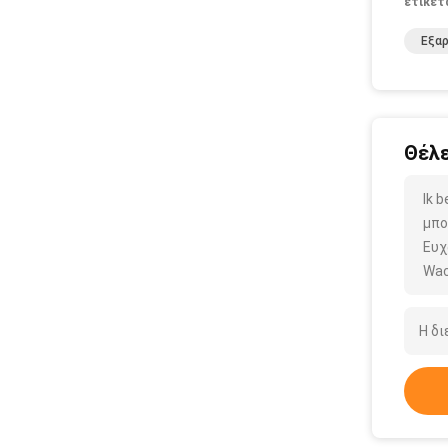
ετικέτ
Εξα
Θέλε
Ik 
μπο
Ευχ
Wac