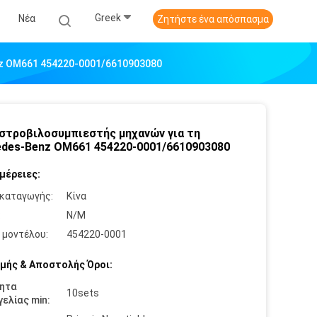
Greek
Νέα
Ζητήστε ένα απόσπασμα
z OM661 454220-0001/6610903080
στροβιλοσυμπιεστής μηχανών για τη
des-Benz OM661 454220-0001/6610903080
μέρειες:
καταγωγής:
Κίνα
:
N/M
 μοντέλου:
454220-0001
μής & Αποστολής Όροι:
ητα
10sets
ελίας min: