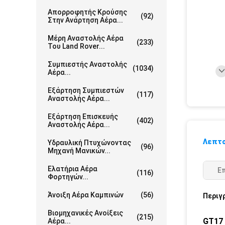
Απορροφητής Κρούσης
(92)
Στην Ανάρτηση Αέρα...
Μέρη Αναστολής Αέρα
(233)
Του Land Rover...
Συμπιεστής Αναστολής
(1034)
Αέρα...
Εξάρτηση Συμπιεστών
(117)
Αναστολής Αέρα...
Εξάρτηση Επισκευής
(402)
Αναστολής Αέρα...
Λεπτο
Υδραυλική Πτυχώνοντας
(96)
Μηχανή Μανικών...
Ελατήρια Αέρα
Ε
(116)
Φορτηγών...
Άνοιξη Αέρα Καμπινών
(56)
Περιγ
Βιομηχανικές Ανοίξεις
(215)
GT17 
Αέρα...