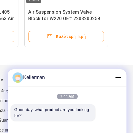
 L405
Air Suspension System Valve
663 Air
Block for W220 OE# 2203200258
070245
Καλύτερη Τιμή
Kellerman
τε
Στείλτε μας μήνυμα
 4ος όροφος,
7:44 AM
enland
Good day, what product are you looking 
za, αριθ. 6
for?
 Guangzhou
ce and