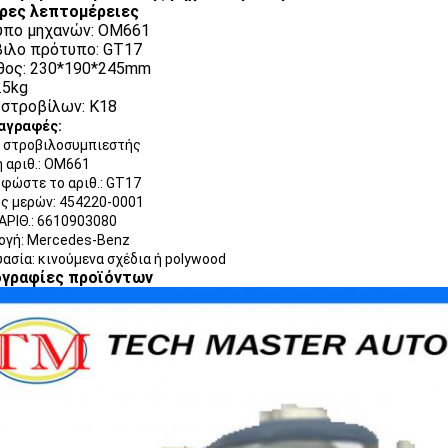
ρες λεπτομέρειες
υπο μηχανών: OM661
ιλο πρότυπο: GT17
θος: 230*190*245mm
.5kg
 στροβίλων: K18
αγραφές:
: στροβιλοσυμπιεστής
 αριθ.: OM661
φώστε το αριθ.: GT17
ς μερών: 454220-0001
ΡΙΘ.: 6610903080
ογή: Mercedes-Benz
ασία: κινούμενα σχέδια ή polywood
γραφίες προϊόντων