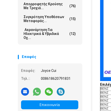
Απορροφητής Κρούσης
(76)
Με Τροχιά...
Συγκρότηση Υποθέσεων
(15)
Μεταφοράς...
Αερανάρτηση Για
Ηλεκτρικά & Υβριδικά
(12)
Οχ...
Επαφές
Επαφές:
Joyce Cui
Τηλ.::
008618620791831
Επιλέ
BENZ
BENZ
BENZ
BENZ
BENZ
Επικοινωνία
BENZ