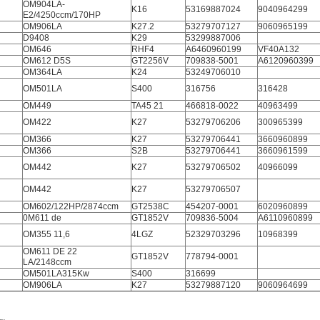
OM904LA-
K16
53169887024
9040964299
E2/4250ccm/170HP
OM906LA
K27.2
53279707127
9060965199
D9408
K29
53299887006
OM646
RHF4
A6460960199
VF40A132
OM612 D5S
GT2256V
709838-5001
A6120960399
OM364LA
K24
53249706010
OM501LA
S400
316756
316428
OM449
TA45 21
466818-0022
40963499
OM422
K27
53279706206
300965399
OM366
K27
53279706441
3660960899
OM366
S2B
53279706441
3660961599
OM442
K27
53279706502
40966099
OM442
K27
53279706507
OM602/122HP/2874ccm
GT2538C
454207-0001
6020960899
0M611 de
GT1852V
709836-5004
A6110960899
OM355 11,6
4LGZ
52329703296
10968399
OM611 DE 22
GT1852V
778794-0001
LA/2148ccm
OM501LA315Kw
S400
316699
OM906LA
K27
53279887120
9060964699