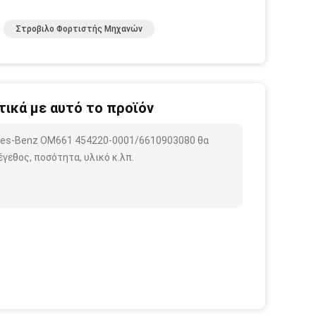
Στροβιλο Φορτιστής Μηχανών
ικά με αυτό το προϊόν
edes-Benz OM661 454220-0001/6610903080 θα
γεθος, ποσότητα, υλικό κ.λπ.