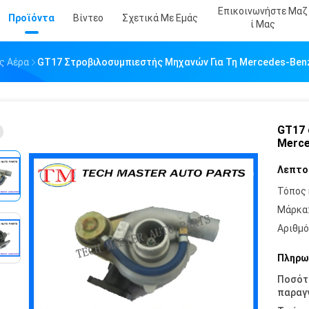
Επικοινωνήστε Μαζ
Προϊόντα
Βίντεο
Σχετικά Με Εμάς
Ί Μας
ς Αέρα
GT17 Στροβιλοσυμπιεστής Μηχανών Για Τη Mercedes-Ben
GT17 
Merce
Λεπτο
Τόπος 
Μάρκα
Αριθμό
Πληρω
Ποσότ
παραγγ