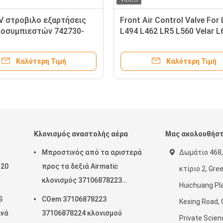
 στροβιλο εξαρτήσεις
Front Air Control Valve For
λοσυμπιεστών 742730-
L494 L462 LR5 L560 Velar L
MW 532 E60 E61 X5 E53
Suspension Relief Valve LR
LR037081
Καλύτερη Τιμή
Καλύτερη Τιμή
Κλονισμός αναστολής αέρα
Μας ακολουθήσ
Μπροστινός από τα αριστερά
Δωμάτιο 468,
120
προς τα δεξιά Airmatic
κτίριο 2, Gre
κλονισμός 37106878223
Huichuang Pla
ξεων
37106878224 2019- αναστολής
S
COem 37106878223
Kexing Road,
υής
αέρα Rolls-$l*royce Cullinan
ινά
37106878224 κλονισμού
Private Scien
011