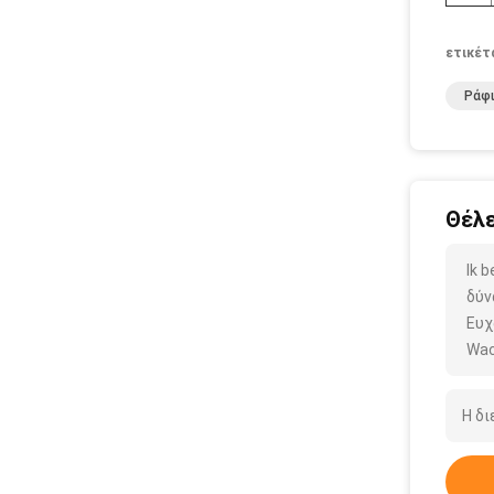
ετικέτ
Ράφι
Θέλε
Ik 
δύν
Ευχ
Wac