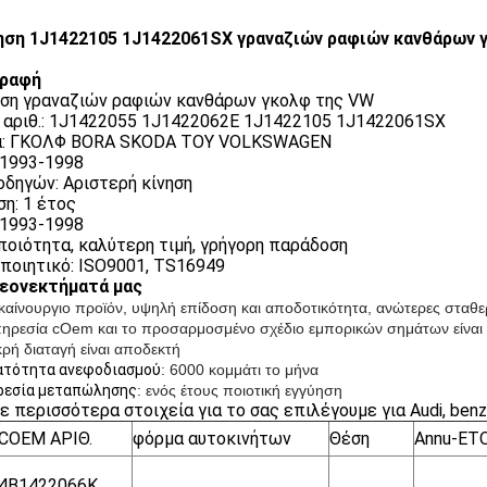
ση 1J1422105 1J1422061SX γραναζιών ραφιών κανθάρων γ
γραφή
ση γραναζιών ραφιών κανθάρων γκολφ της VW
αριθ.: 1J1422055 1J1422062E 1J1422105 1J1422061SX
α: ΓΚΟΛΦ BORA SKODA ΤΟΥ VOLKSWAGEN
 1993-1998
 οδηγών: Αριστερή κίνηση
ση: 1 έτος
 1993-1998
ποιότητα, καλύτερη τιμή, γρήγορη παράδοση
ποιητικό: ISO9001, TS16949
εονεκτήματά μας
αίνουργιο προϊόν, υψηλή επίδοση και αποδοτικότητα, ανώτερες σταθε
ηρεσία cOem και το προσαρμοσμένο σχέδιο εμπορικών σημάτων είναι 
κρή διαταγή είναι αποδεκτή
νατότητα ανεφοδιασμού
: 6000 κομμάτι το μήνα
ηρεσία μεταπώλησης
: ενός έτους ποιοτική εγγύηση
ε περισσότερα στοιχεία για το σας επιλέγουμε για Audi, benz
COEM ΑΡΙΘ.
φόρμα αυτοκινήτων
Θέση
Annu-ΕΤ
4B1422066K