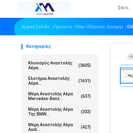
Σπίτι
Αρχική Σελίδα
Προϊόντα
Ράφι Οδήγησης Δύναμης
Οδ
Κατηγορίες
Κλονισμός Αναστολής
(3605)
Αέρα...
Ελατήρια Αναστολής
(1631)
Αέρα...
Μέρη Αναστολής Αέρα
(637)
Mercedes-Benz...
Μέρη Αναστολής Αέρα
(332)
Της BMW...
Μέρη Αναστολής Αέρα
(427)
Audi...