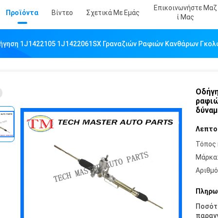
Επικοινωνήστε Μαζ
Προϊόντα
Βίντεο
Σχετικά Με Εμάς
Ί Μας
ήγηση 1J1422105 1J1422061SX Γραναζιών Ραφιών Κανθάρων Γκολφ
Οδήγη
ραφιώ
δύναμ
Λεπτο
Τόπος 
Μάρκα
Αριθμό
Πληρω
Ποσότ
παραγγ