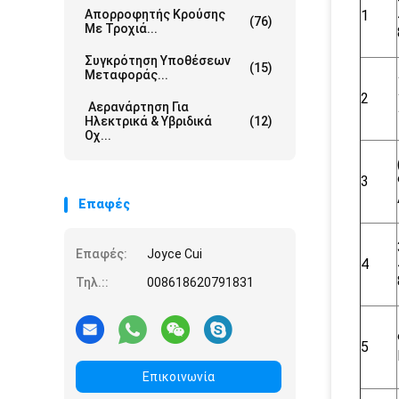
Απορροφητής Κρούσης
1
(76)
Με Τροχιά...
Συγκρότηση Υποθέσεων
(15)
Μεταφοράς...
2
Αερανάρτηση Για
Ηλεκτρικά & Υβριδικά
(12)
Οχ...
3
Επαφές
Επαφές:
Joyce Cui
4
Τηλ.::
008618620791831
5
Επικοινωνία