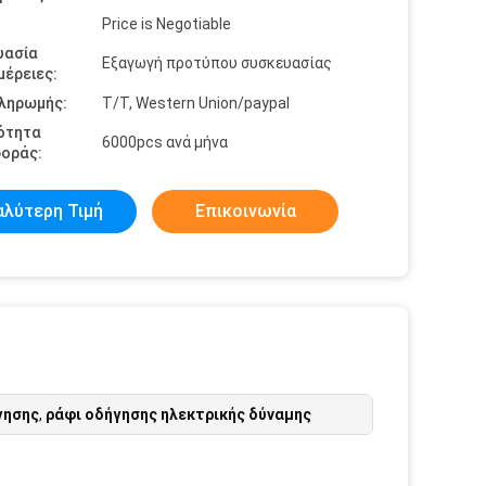
Price is Negotiable
υασία
Εξαγωγή προτύπου συσκευασίας
έρειες:
πληρωμής:
T/T, Western Union/paypal
ότητα
6000pcs ανά μήνα
οράς:
αλύτερη Τιμή
Επικοινωνία
γησης
,
ράφι οδήγησης ηλεκτρικής δύναμης