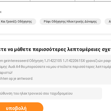
α:
 Και Γρανάζι Οδήγησης
Ράφι Οδήγησης Ηλεκτρικής Δύναμης
Α
τε να μάθετε περισσότερες λεπτομέρειες σχετ
ben geïnteresseerd Οδήγηση 1J1422105 1J1422061SX γραναζιών ρα
αμης Audi A4 θα μπορούσατε να μου στείλετε περισσότερες λεπτομέρε
αριστώ!
hten op je antwoord.
υποβολή