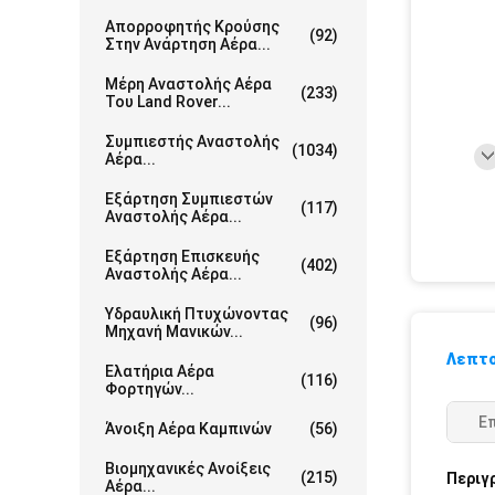
Απορροφητής Κρούσης
(92)
Στην Ανάρτηση Αέρα...
Μέρη Αναστολής Αέρα
(233)
Του Land Rover...
Συμπιεστής Αναστολής
(1034)
Αέρα...
Εξάρτηση Συμπιεστών
(117)
Αναστολής Αέρα...
Εξάρτηση Επισκευής
(402)
Αναστολής Αέρα...
Υδραυλική Πτυχώνοντας
(96)
Μηχανή Μανικών...
Λεπτο
Ελατήρια Αέρα
(116)
Φορτηγών...
Ε
Άνοιξη Αέρα Καμπινών
(56)
Βιομηχανικές Ανοίξεις
(215)
Περιγ
Αέρα...