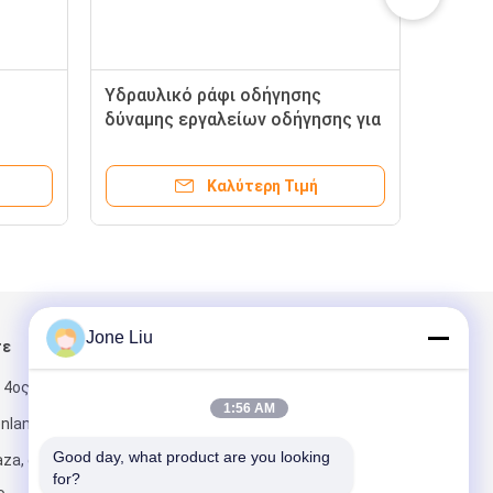
Υδραυλικό ράφι οδήγησης
δύναμης εργαλείων οδήγησης για
3520 -
Benz της Mercedes το cOem
9014610401 Sprinter
Καλύτερη Τιμή
Jone Liu
τε
Στείλτε μας μήνυμα
 4ος όροφος,
1:56 AM
enland
Good day, what product are you looking 
za, αριθ. 6
for?