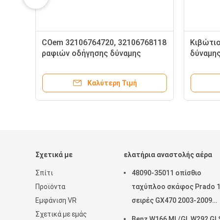
COem 32106764720, 32106768118
Κιβώτιο
ραφιών οδήγησης δύναμης
δύναμης
κιβωτίων εργαλείων οδήγησης
4B1422
της BMW E66
οδήγησ
Καλύτερη Τιμή
Σχετικά με
ελατήρια αναστολής αέρα
Σπίτι
48090-35011 οπίσθιο
Προϊόντα
ταχύπλοο σκάφος Prado 
Εμφάνιση VR
σειρές GX470 2003-2009
Σχετικά με εμάς
εδάφους της Toyota ανοί
Benz W166 ML/GL W292 GL