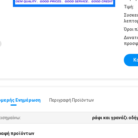
Τιμή:
Συσκε
λεπτομ
Όροι 
Δυνατ
προσφ
Κ
μερής Ενημέρωση
Περιγραφή Προϊόντων
πισημαίνω:
ράφι και γρανάζι οδή
ραφή προϊόντων