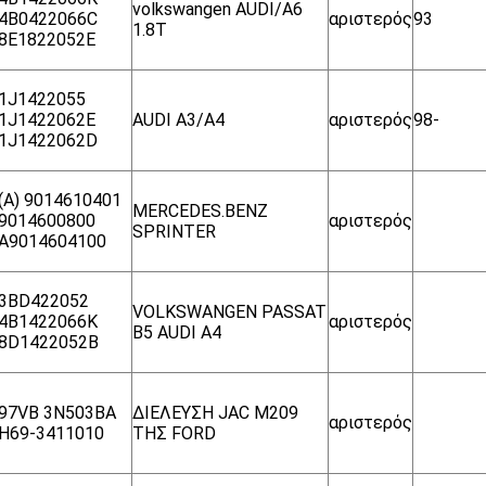
volkswangen AUDI/A6
4B0422066C
αριστερός
93
1.8T
8E1822052E
1J1422055
1J1422062E
AUDI A3/A4
αριστερός
98-
1J1422062D
(Α) 9014610401
MERCEDES.BENZ
9014600800
αριστερός
SPRINTER
A9014604100
3BD422052
VOLKSWANGEN PASSAT
4B1422066K
αριστερός
B5 AUDI A4
8D1422052B
97VB 3N503BA
ΔΙΕΛΕΥΣΗ JAC M209
αριστερός
H69-3411010
ΤΗΣ FORD