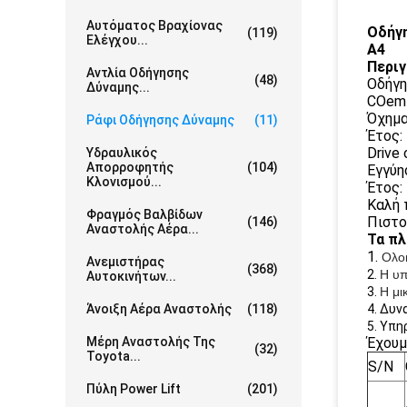
Αυτόματος Βραχίονας
Οδήγη
(119)
Ελέγχου...
A4
Περι
Αντλία Οδήγησης
(48)
Οδήγη
Δύναμης...
COem 
Όχημ
Ράφι Οδήγησης Δύναμης
(11)
Έτος:
Drive
Υδραυλικός
Απορροφητής
(104)
Εγγύη
Κλονισμού...
Έτος:
Καλή 
Φραγμός Βαλβίδων
Πιστο
(146)
Αναστολής Αέρα...
Τα πλ
1.
Ολοκ
Ανεμιστήρας
(368)
2.
Η υπ
Αυτοκινήτων...
3.
Η μι
Άνοιξη Αέρα Αναστολής
(118)
4. Δυ
5. Υπ
Μέρη Αναστολής Της
Έχουμ
(32)
Toyota...
S/N
Πύλη Power Lift
(201)