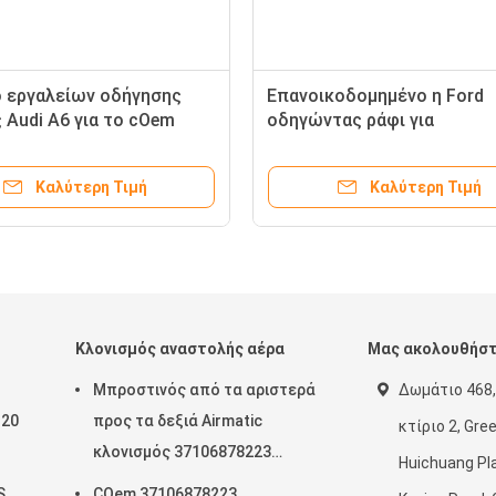
 εργαλείων οδήγησης
Επανοικοδομημένο η Ford
 Audi A6 για το cOem
οδηγώντας ράφι για
066J συστημάτων
ISUZU/Lincon 4 X 2 8 - 9794
ης
1
Καλύτερη Τιμή
Καλύτερη Τιμή
Κλονισμός αναστολής αέρα
Μας ακολουθήσ
Μπροστινός από τα αριστερά
Δωμάτιο 468,
120
προς τα δεξιά Airmatic
κτίριο 2, Gre
κλονισμός 37106878223
Huichuang Pla
ξεων
37106878224 2019- αναστολής
S
COem 37106878223