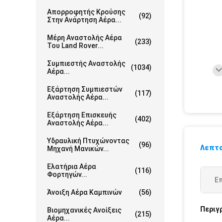
Απορροφητής Κρούσης
(92)
Στην Ανάρτηση Αέρα...
Μέρη Αναστολής Αέρα
(233)
Του Land Rover...
Συμπιεστής Αναστολής
(1034)
Αέρα...
Εξάρτηση Συμπιεστών
(117)
Αναστολής Αέρα...
Εξάρτηση Επισκευής
(402)
Αναστολής Αέρα...
Υδραυλική Πτυχώνοντας
(96)
Λεπτο
Μηχανή Μανικών...
Ελατήρια Αέρα
(116)
Φορτηγών...
Ε
Άνοιξη Αέρα Καμπινών
(56)
Περιγ
Βιομηχανικές Ανοίξεις
(215)
Αέρα...