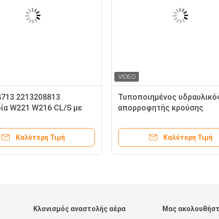
8713 2213208813
Τυποποιημένος υδραυλικό
ία W221 W216 CL/S με
απορροφητής κρούσης
εργό σώματος
2203201713 2203209113
φητή κλονισμού ελέγχου
2203201813 2203209213 Γι
Καλύτερη Τιμή
Καλύτερη Τιμή
Mercedes-Benz CL/ S-Clas
W215
Κλονισμός αναστολής αέρα
Μας ακολουθήσ