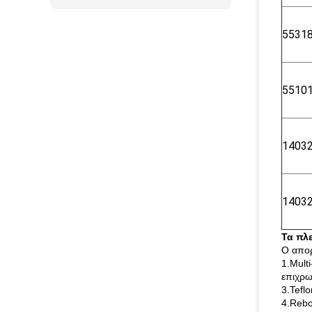
5531
5510
1403
1403
Τα πλ
Ο απορ
1.Mult
επιχρω
3.Tefl
4.Rebo