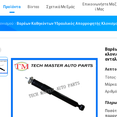
Επικοινωνήστε Μαζ
Προϊόντα
Βίντεο
Σχετικά Με Εμάς
Ί Μας
ονισμού
Βαρέων Καθηκόντων Υδραυλικός Απορροφητής Κλονισμού 
Βαρέω
κλονι
ανταλ
Λεπτο
Τόπος 
Μάρκα
Αριθμό
Πληρω
Ποσότ
παραγγ