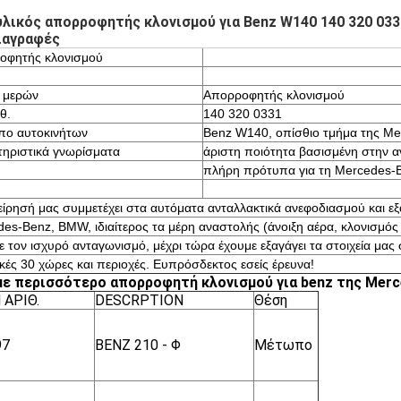
λικός απορροφητής κλονισμού για Benz W140 140 320 033
ιαγραφές
οφητής κλονισμού
 μερών
Απορροφητής κλονισμού
θ.
140 320 0331
πο αυτοκινήτων
Benz W140, οπίσθιο τμήμα της Me
ηριστικά γνωρίσματα
άριστη ποιότητα βασισμένη στην α
πλήρη πρότυπα για τη Mercedes-
είρησή μας συμμετέχει στα αυτόματα ανταλλακτικά ανεφοδιασμού και ε
es-Benz, BMW, ιδιαίτερος τα μέρη αναστολής (άνοιξη αέρα, κλονισμό
 τον ισχυρό ανταγωνισμό, μέχρι τώρα έχουμε εξαγάγει τα στοιχεία μας 
κές 30 χώρες και περιοχές. Ευπρόσδεκτος εσείς έρευνα!
ε περισσότερο απορροφητή κλονισμού για benz της Merce
 ΑΡΙΘ.
DESCRPTION
Θέση
97
BENZ 210 - Φ
Μέτωπο