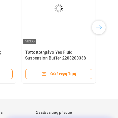
ς
Τυποποιημένο Yes Fluid
Suspension Buffer 2203200338
2203200438 με ενεργό έλεγχο
α
του σώματος μπροστά για την
Καλύτερη Τιμή
s W220
Benz W220 W215
τε
Στείλτε μας μήνυμα