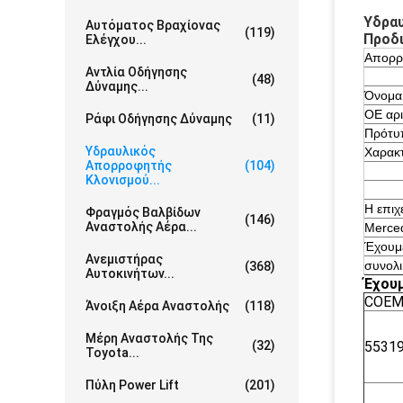
Υδραυ
Αυτόματος Βραχίονας
(119)
Προδ
Ελέγχου...
Απορρ
Αντλία Οδήγησης
(48)
Δύναμης...
Όνομα
OE αρι
Ράφι Οδήγησης Δύναμης
(11)
Πρότυ
Υδραυλικός
Χαρακτ
Απορροφητής
(104)
Κλονισμού...
Η επιχ
Φραγμός Βαλβίδων
(146)
Αναστολής Αέρα...
Merced
Έχουμε
Ανεμιστήρας
συνολι
(368)
Αυτοκινήτων...
Έχουμ
COEM
Άνοιξη Αέρα Αναστολής
(118)
Μέρη Αναστολής Της
(32)
5531
Toyota...
Πύλη Power Lift
(201)