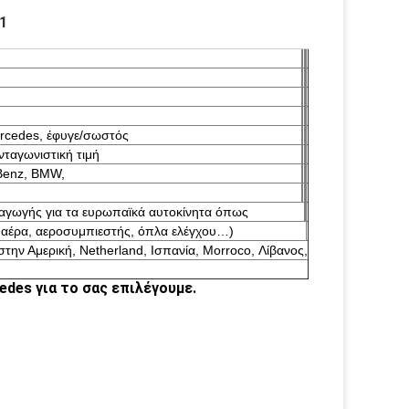
1
rcedes, έφυγε/σωστός
νταγωνιστική τιμή
Benz, BMW,
ξαγωγής για τα ευρωπαϊκά αυτοκίνητα όπως
ς αέρα, αεροσυμπιεστής, όπλα ελέγχου…)
στην Αμερική, Netherland, Ισπανία, Morroco, Λίβανος,
des για το σας επιλέγουμε.