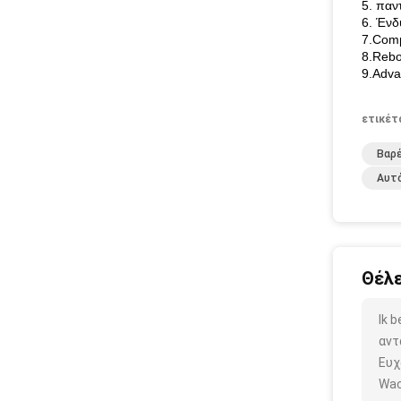
5. παν
6. Ένδ
7.Comp
8.Rebo
9.Adva
ετικέτ
Βαρ
Αυτ
Θέλε
Ik 
αντ
Ευχ
Wac