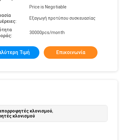
Price is Negotiable
υασία
Εξαγωγή προτύπου συσκευασίας
έρειες:
ότητα
30000pcs/month
οράς:
αλύτερη Τιμή
Επικοινωνία
απορροφητές κλονισμού
,
φητές κλονισμού