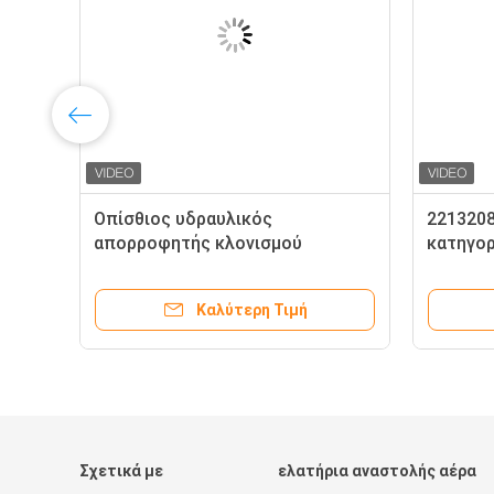
Οπίσθιος υδραυλικός
221320
ν
απορροφητής κλονισμού
κατηγορ
0
Mercedes W221 2213208813
τον εν
2213209013 με την ενεργό δοκό
απορρο
Καλύτερη Τιμή
στέγης ελέγχου σώματος
οπίσθιο
Σχετικά με
ελατήρια αναστολής αέρα