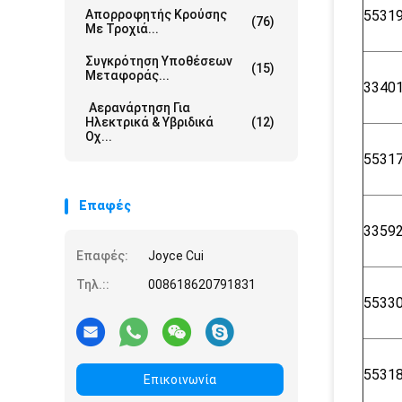
Απορροφητής Κρούσης
5531
(76)
Με Τροχιά...
Συγκρότηση Υποθέσεων
(15)
Μεταφοράς...
3340
Αερανάρτηση Για
Ηλεκτρικά & Υβριδικά
(12)
Οχ...
5531
Επαφές
3359
Επαφές:
Joyce Cui
Τηλ.::
008618620791831
5533
5531
Επικοινωνία