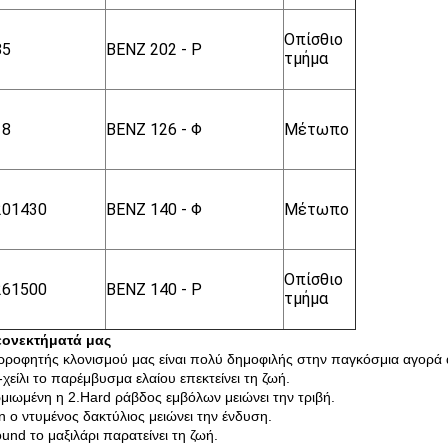
Οπίσθιο
85
BENZ 202 - Ρ
τμήμα
18
BENZ 126 - Φ
Μέτωπο
201430
BENZ 140 - Φ
Μέτωπο
Οπίσθιο
261500
BENZ 140 - Ρ
τμήμα
εονεκτήματά μας
ροφητής κλονισμού μας είναι πολύ δημοφιλής στην παγκόσμια αγορά α
i-χείλι το παρέμβυσμα ελαίου επεκτείνει τη ζωή.
μιωμένη η 2.Hard ράβδος εμβόλων μειώνει την τριβή.
on ο ντυμένος δακτύλιος μειώνει την ένδυση.
und το μαξιλάρι παρατείνει τη ζωή.