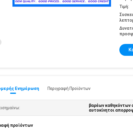
Τιμή:
Συσκε
λεπτομ
Δυνατ
προσφ
Κ
μερής Ενημέρωση
Περιγραφή Προϊόντων
βαρέων καθηκόντων 
πισημαίνω:
αυτοκίνητοι απορρο
ραφή προϊόντων