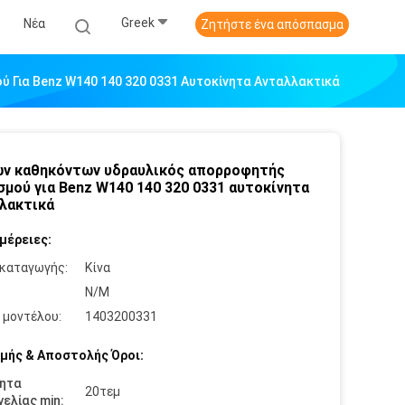
Greek
Νέα
Ζητήστε ένα απόσπασμα
Για Benz W140 140 320 0331 Αυτοκίνητα Ανταλλακτικά
ν καθηκόντων υδραυλικός απορροφητής
σμού για Benz W140 140 320 0331 αυτοκίνητα
λακτικά
μέρειες:
καταγωγής:
Κίνα
:
N/M
 μοντέλου:
1403200331
μής & Αποστολής Όροι:
ητα
20τεμ
ελίας min: