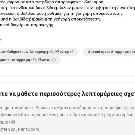
τός καιρού ρευστό πετρέλαιο απορροφητών κλονισμού.
υση - το ανθεκτικό δαχτυλίδι εμβόλων μειώνει την τριβή και τη δυνατότ
ression η βαλβίδα μόνη ρυθμίζει για τη γρήγορη αποκατάσταση.
und η βαλβίδα βεβαιώνει τη γρήγορη αποκατάσταση.
nced διαχείριση παραγωγής.
α:
έων Καθηκόντων Απορροφητές Κλονισμού
Αυτοκίνητοι Απορροφητές
όματοι Απορροφητές Κλονισμού
τε να μάθετε περισσότερες λεπτομέρειες σχετ
ben geïnteresseerd Βαρέων καθηκόντων υδραυλικός απορροφητής κλ
αλλακτικά θα μπορούσατε να μου στείλετε περισσότερες λεπτομέρειε
αριστώ!
hten op je antwoord.