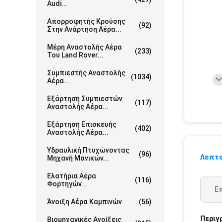
Audi...
Απορροφητής Κρούσης
(92)
Στην Ανάρτηση Αέρα...
Μέρη Αναστολής Αέρα
(233)
Του Land Rover...
Συμπιεστής Αναστολής
(1034)
Αέρα...
Εξάρτηση Συμπιεστών
(117)
Αναστολής Αέρα...
Εξάρτηση Επισκευής
(402)
Αναστολής Αέρα...
Υδραυλική Πτυχώνοντας
(96)
Λεπτο
Μηχανή Μανικών...
Ελατήρια Αέρα
(116)
Φορτηγών...
Ε
Άνοιξη Αέρα Καμπινών
(56)
Περιγ
Βιομηχανικές Ανοίξεις