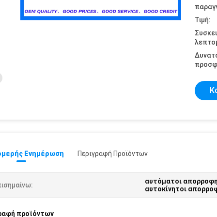
παραγγ
Τιμή:
Συσκε
λεπτομ
Δυνατ
προσφ
Κ
μερής Ενημέρωση
Περιγραφή Προϊόντων
αυτόματοι απορροφη
πισημαίνω:
αυτοκίνητοι απορρο
ραφή προϊόντων