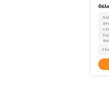
Θέλε
Ik 
απο
κ.λπ
Ευχ
Wac