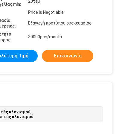
20τεμ
ελίας min:
Price is Negotiable
υασία
Εξαγωγή προτύπου συσκευασίας
έρειες:
ότητα
30000pcs/month
οράς:
αλύτερη Τιμή
Επικοινωνία
τές κλονισμού
,
φητές κλονισμού