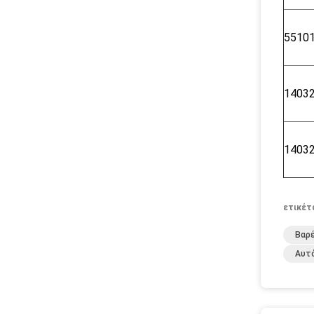
5510
1403
1403
ετικέτ
Βαρ
Αυτ