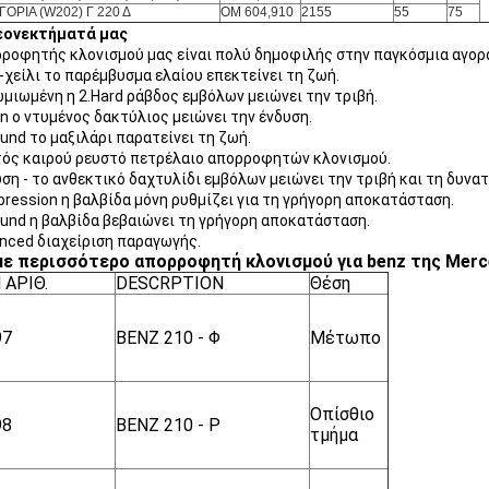
ΓΟΡΙΑ (W202) Γ 220 Δ
OM 604,910
2155
55
75
εονεκτήματά μας
ροφητής κλονισμού μας είναι πολύ δημοφιλής στην παγκόσμια αγορά 
i-χείλι το παρέμβυσμα ελαίου επεκτείνει τη ζωή.
μιωμένη η 2.Hard ράβδος εμβόλων μειώνει την τριβή.
on ο ντυμένος δακτύλιος μειώνει την ένδυση.
und το μαξιλάρι παρατείνει τη ζωή.
τός καιρού ρευστό πετρέλαιο απορροφητών κλονισμού.
υση - το ανθεκτικό δαχτυλίδι εμβόλων μειώνει την τριβή και τη δυνα
ression η βαλβίδα μόνη ρυθμίζει για τη γρήγορη αποκατάσταση.
und η βαλβίδα βεβαιώνει τη γρήγορη αποκατάσταση.
nced διαχείριση παραγωγής.
ε περισσότερο απορροφητή κλονισμού για benz της Merce
 ΑΡΙΘ.
DESCRPTION
Θέση
97
BENZ 210 - Φ
Μέτωπο
Οπίσθιο
98
BENZ 210 - Ρ
τμήμα