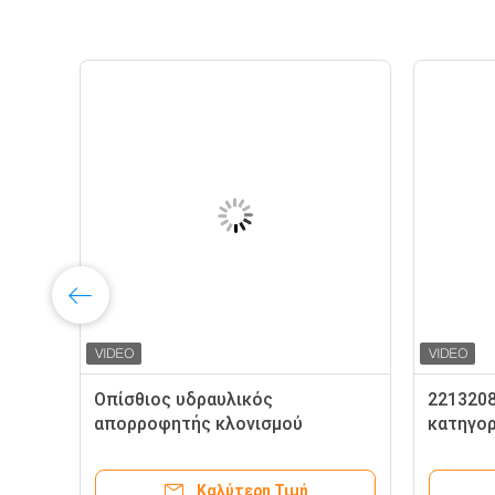
Οπίσθιος υδραυλικός
221320
ν
απορροφητής κλονισμού
κατηγορ
0
Mercedes W221 2213208813
τον εν
2213209013 με την ενεργό δοκό
απορρο
Καλύτερη Τιμή