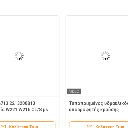
8713 2213208813
Τυποποιημένος υδραυλικό
ία W221 W216 CL/S με
απορροφητής κρούσης
εργό σώματος
2203201713 2203209113
φητή κλονισμού ελέγχου
2203201813 2203209213 Γι
Καλύτερη Τιμή
Καλύτερη Τιμή