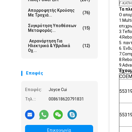
Γ-ΚΑΤΗ
Τα πλ
Απορροφητής Κρούσης
(76)
Ο απορ
Με Τροχιά...
1.Mult
Συγκρότηση Υποθέσεων
επιχρω
(15)
Μεταφοράς...
3.Tefl
4.Rebo
Αερανάρτηση Για
5. παν
Ηλεκτρικά & Υβριδικά
(12)
6. Ένδ
Οχ...
7.Comp
8.Rebo
9.Adva
Έχουμ
Επαφές
COEM
Επαφές:
Joyce Cui
5531
Τηλ.::
008618620791831
5531
Επικοινωνία