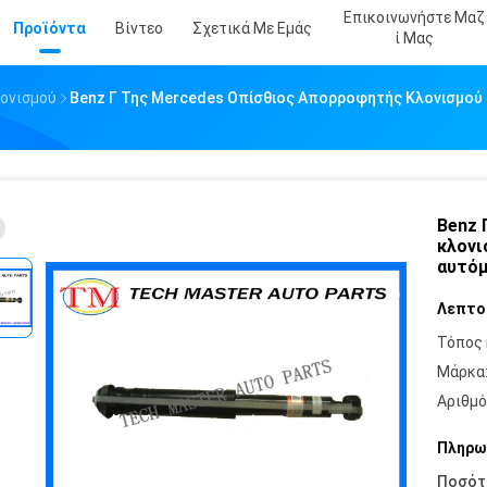
Επικοινωνήστε Μαζ
Προϊόντα
Βίντεο
Σχετικά Με Εμάς
Ί Μας
ονισμού
Benz Γ Της Mercedes Οπίσθιος Απορροφητής Κλονισμού
Benz 
κλονι
αυτόμ
Λεπτο
Τόπος 
Μάρκα
Αριθμό
Πληρω
Ποσότ