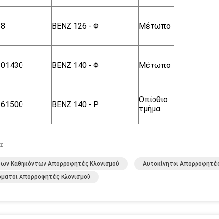
18
BENZ 126 - Φ
Μέτωπο
201430
BENZ 140 - Φ
Μέτωπο
Οπίσθιο
261500
BENZ 140 - Ρ
τμήμα
α:
έων Καθηκόντων Απορροφητές Κλονισμού
Αυτοκίνητοι Απορροφητές
όματοι Απορροφητές Κλονισμού