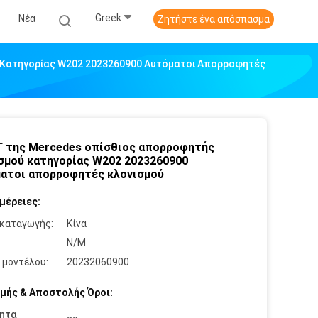
Greek
Νέα
Ζητήστε ένα απόσπασμα
 Κατηγορίας W202 2023260900 Αυτόματοι Απορροφητές
Γ της Mercedes οπίσθιος απορροφητής
σμού κατηγορίας W202 2023260900
ατοι απορροφητές κλονισμού
μέρειες:
καταγωγής:
Κίνα
:
N/M
 μοντέλου:
20232060900
μής & Αποστολής Όροι:
ητα