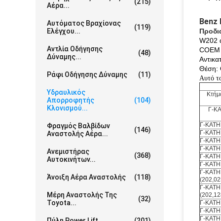
(215)
Αέρα...
Benz 
Αυτόματος Βραχίονας
(119)
Ελέγχου...
Προδι
W202 α
Αντλία Οδήγησης
COEM 
(48)
Δύναμης...
Αντικα
Θέση: 
Ράφι Οδήγησης Δύναμης
(11)
Αυτό τ
Υδραυλικός
Κτήμ
Απορροφητής
(104)
Κλονισμού...
Γ-Κ
Γ-ΚΑΤΗΓ
Φραγμός Βαλβίδων
(146)
Γ-ΚΑΤΗΓ
Αναστολής Αέρα...
Γ-ΚΑΤΗ
Γ-ΚΑΤΗ
Ανεμιστήρας
(368)
Γ-ΚΑΤΗ
Αυτοκινήτων...
Γ-ΚΑΤΗ
Γ-ΚΑΤΗ
Άνοιξη Αέρα Αναστολής
(118)
(202,02
Γ-ΚΑΤΗ
Μέρη Αναστολής Της
(202,12
(32)
Toyota...
Γ-ΚΑΤΗ
Γ-ΚΑΤΗ
Γ-ΚΑΤΗ
Πύλη Power Lift
(201)