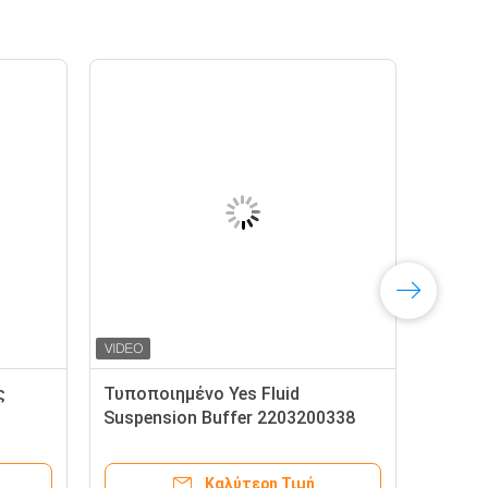
ς
Τυποποιημένο Yes Fluid
Suspension Buffer 2203200338
2203200438 με ενεργό έλεγχο
α
του σώματος μπροστά για την
Καλύτερη Τιμή