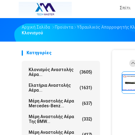
Σπίτι
Αρχική Σελίδα
Προϊόντα
Υδραυλικός Απορροφητής Κλ
Κλονισμού
Κατηγορίες
Κλονισμός Αναστολής
(3605)
Αέρα...
Ελατήρια Αναστολής
(1631)
Αέρα...
Μέρη Αναστολής Αέρα
(637)
Mercedes-Benz...
Μέρη Αναστολής Αέρα
(332)
Της BMW...
Μέρη Αναστολής Αέρα
(427)