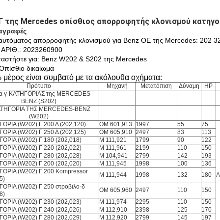
Γ της Mercedes οπίσθιος απορροφητής κλονισμού κατηγο
αγραφές
υτόματος απορροφητής κλονισμού για Benz OE της Mercedes: 202 3
ΑΡΙΘ.: 2023260900
ταστήστε για: Benz W202 & S202 της Mercedes
Οπίσθιο δικαίωμα
μέρος είναι συμβατό με τα ακόλουθα οχήματα:
ο
Πρότυπο
Μηχανή
Μετατόπιση
Δύναμη
HP
α γ-ΚΑΤΗΓΟΡΙΑΣ της MERCEDES-
BENZ (S202)
ΑΤΗΓΟΡΙΑ ΤΗΣ MERCEDES-BENZ
(W202)
ΟΡΙΑ (W202) Γ 200 Δ (202,120)
OM 601,913
1997
55
75
ΟΡΙΑ (W202) Γ 250 Δ (202,125)
OM 605,910
2497
83
113
ΓΟΡΙΑ (W202) Γ 180 (202,018)
Μ 111,921
1799
90
122
ΓΟΡΙΑ (W202) Γ 220 (202,022)
Μ 111,961
2199
110
150
ΓΟΡΙΑ (W202) Γ 280 (202,028)
Μ 104,941
2799
142
193
ΓΟΡΙΑ (W202) Γ 200 (202,020)
Μ 111,945
1998
100
136
ΓΟΡΙΑ (W202) Γ 200 Kompressor
Μ 111,944
1998
132
180
Α
5)
ΓΟΡΙΑ (W202) Γ 250 στροβιλο-δ
OM 605,960
2497
110
150
8)
ΓΟΡΙΑ (W202) Γ 230 (202,023)
Μ 111,974
2295
110
150
ΓΟΡΙΑ (W202) Γ 240 (202,026)
Μ 112,910
2398
125
170
ΓΟΡΙΑ (W202) Γ 280 (202,029)
Μ 112,920
2799
145
197