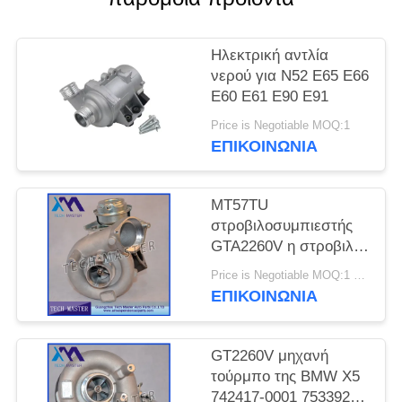
ΠΡΟΣΦΟΡΆ
Ηλεκτρική αντλία
ΧΆΡΤΗΣ
νερού για N52 E65 E66
ΙΣΤΌΤΟΠΟΥ
E60 E61 E90 E91
Price is Negotiable MOQ:1
ΜΥΣΤΙΚΌΤΗΤΑ
ΕΠΙΚΟΙΝΩΝΊΑ
ΠΟΛΙΤΙΚΉ
MT57TU
στροβιλοσυμπιεστής
GTA2260V η στροβιλο
BMW E53 OE 791044E
Price is Negotiable MOQ:1 η/υ
7791046F μηχανών
ΕΠΙΚΟΙΝΩΝΊΑ
GT2260V μηχανή
τούρμπο της BMW X5
742417-0001 753392-