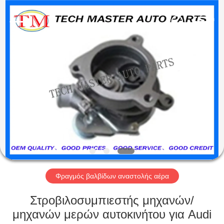
Tech
master
auto
parts
co.ltd.
All
Rights
Reserved.
ΣΠΊΤΙ
ΠΡΟΪΌΝΤΑ
ΒΊΝΤΕΟ
ΣΧΕΤΙΚΆ
ΜΕ
ΕΜΆΣ
Φραγμός βαλβίδων αναστολής αέρα
Στροβιλοσυμπιεστής μηχανών/
ΞΕΝΆΓΗΣΗ
μηχανών μερών αυτοκινήτου για Audi