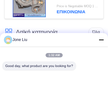
5015S M57TU
Price is Negotiable MOQ:1 η/υ
στροβιλοσυμπιεστών
ΕΠΙΚΟΙΝΩΝΊΑ
Λαϊκή κατηγορία
Όλα
Jone Liu
Κλονισμός
ελατήρια αναστολής
αναστολής αέρα
αέρα
1:32 AM
Good day, what product are you looking for?
Μέρη αναστολής
Μέρη αναστολής
αέρα Mercedes-benz
αέρα της BMW
Απορροφητής
Μέρη αναστολής
κρούσης στην
αέρα Audi
ανάρτηση αέρα