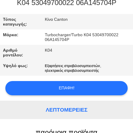
ΣΤΟ
K04 53049700022 06A145704P
ΕΡΓΟΣΤΆΣΙΟ
Τόπος
Κίνα Canton
καταγωγής:
ΕΛΕΓΧΟΣ
Μάρκα:
Turbocharger/Turbo K04 53049700022
ΠΟΙΌΤΗΤΑΣ
06A145704P
Αριθμό
K04
μοντέλου:
ΕΠΙΚΟΙΝΩΝΉΣΤΕ
Υψηλό φως:
,
Εξαρτήσεις στροβιλοσυμπιεστών
ΜΑΖΊ
ηλεκτρικός στροβιλοσυμπιεστής
ΜΑΣ
ΕΠΑΦΉ!
ΝΈΑ
ΛΕΠΤΟΜΈΡΕΙΕΣ
ΖΗΤΉΣΤΕ
ΜΙΑ
παρόμοια προϊόντα