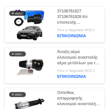
ΠΡΟΣΦΟΡΆ
37106781827
ΧΆΡΤΗΣ
37106781828 Κιτ
επισκευής
ΙΣΤΌΤΟΠΟΥ
αεροεναιώρησης για
Price is Negotiable MOQ:1
BMW F07 GT F10 F11
ΕΠΙΚΟΙΝΩΝΊΑ
5 Series πίσω 2009-
ΜΥΣΤΙΚΌΤΗΤΑ
2016 Air Spring
ΠΟΛΙΤΙΚΉ
Άνοιξη αέρα
κλονισμού αναστολής
αέρα μετάλλων για τη
BMW 7 μπροστινός
Price is Negotiable MOQ:1
φυσητήρας
ΕΠΙΚΟΙΝΩΝΊΑ
37106877553 αέρα
σειράς G11 G12
Οπίσθιος
απορροφητής
κλονισμού αναστολής