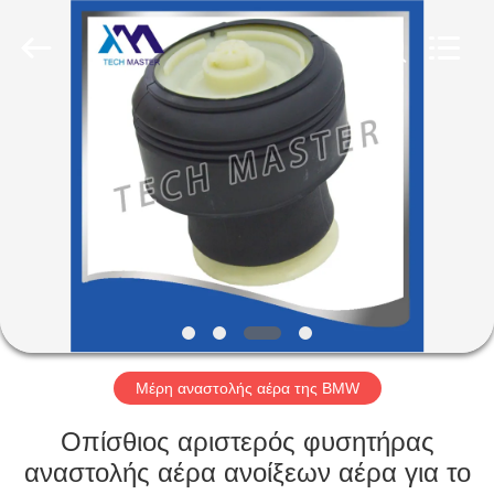
Tech
master
auto
parts
co.ltd.
All
Rights
Reserved.
ΣΠΊΤΙ
ΠΡΟΪΌΝΤΑ
ΒΊΝΤΕΟ
ΣΧΕΤΙΚΆ
ΜΕ
ΕΜΆΣ
Μέρη αναστολής αέρα της BMW
Οπίσθιος αριστερός φυσητήρας
ΞΕΝΆΓΗΣΗ
αναστολής αέρα ανοίξεων αέρα για το