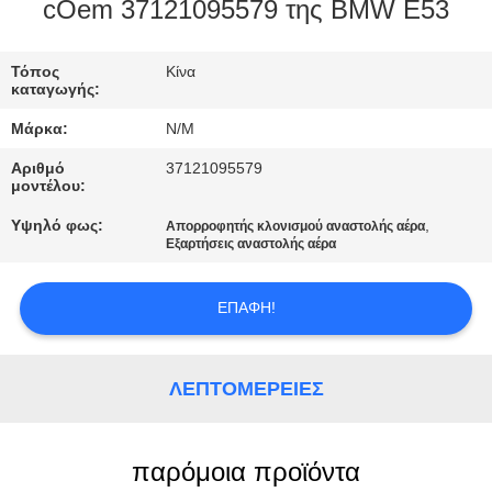
ΣΤΟ
cOem 37121095579 της BMW E53
ΕΡΓΟΣΤΆΣΙΟ
Τόπος
Κίνα
καταγωγής:
ΕΛΕΓΧΟΣ
Μάρκα:
N/M
ΠΟΙΌΤΗΤΑΣ
Αριθμό
37121095579
μοντέλου:
ΕΠΙΚΟΙΝΩΝΉΣΤΕ
Υψηλό φως:
,
Απορροφητής κλονισμού αναστολής αέρα
Εξαρτήσεις αναστολής αέρα
ΜΑΖΊ
ΜΑΣ
ΕΠΑΦΉ!
ΝΈΑ
ΛΕΠΤΟΜΈΡΕΙΕΣ
ΖΗΤΉΣΤΕ
ΜΙΑ
παρόμοια προϊόντα