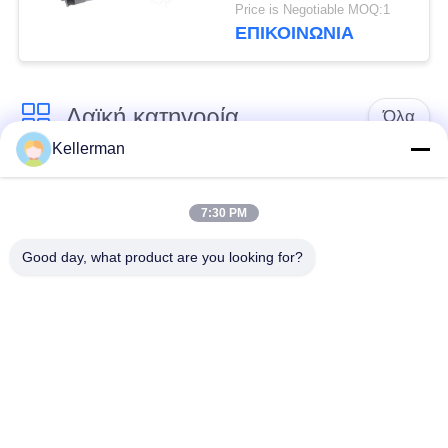
αέρα της BMW F01
Price is Negotiable MOQ:1
F02 μερών
ΕΠΙΚΟΙΝΩΝΊΑ
αυτοκινήτου
37106791676
37126791675
Λαϊκή κατηγορία
Όλα
Kellerman
Κλονισμός
ελατήρια αναστολής
αναστολής αέρα
αέρα
7:30 PM
Good day, what product are you looking for?
Μέρη αναστολής
Μέρη αναστολής
αέρα Mercedes-benz
αέρα της BMW
Απορροφητής
Μέρη αναστολής
κρούσης στην
αέρα Audi
ανάρτηση αέρα