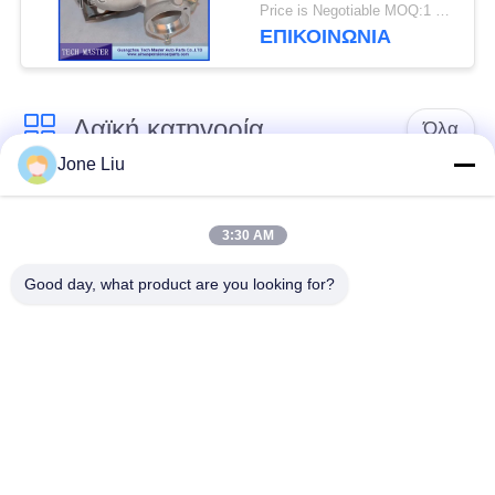
5015S M57TU
Price is Negotiable MOQ:1 η/υ
στροβιλοσυμπιεστών
ΕΠΙΚΟΙΝΩΝΊΑ
Λαϊκή κατηγορία
Όλα
Jone Liu
Κλονισμός
ελατήρια αναστολής
αναστολής αέρα
αέρα
3:30 AM
Good day, what product are you looking for?
Μέρη αναστολής
Μέρη αναστολής
αέρα Mercedes-benz
αέρα της BMW
Απορροφητής
Μέρη αναστολής
κρούσης στην
αέρα Audi
ανάρτηση αέρα