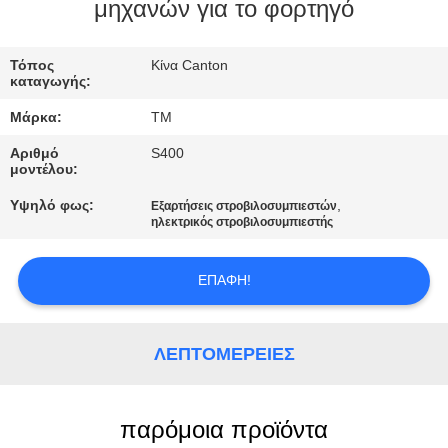
ΣΤΟ
μηχανών για το φορτηγό
ΕΡΓΟΣΤΆΣΙΟ
Τόπος
Κίνα Canton
καταγωγής:
ΕΛΕΓΧΟΣ
Μάρκα:
TM
ΠΟΙΌΤΗΤΑΣ
Αριθμό
S400
μοντέλου:
ΕΠΙΚΟΙΝΩΝΉΣΤΕ
Υψηλό φως:
,
Εξαρτήσεις στροβιλοσυμπιεστών
ηλεκτρικός στροβιλοσυμπιεστής
ΜΑΖΊ
ΜΑΣ
ΕΠΑΦΉ!
ΝΈΑ
ΛΕΠΤΟΜΈΡΕΙΕΣ
ΖΗΤΉΣΤΕ
ΜΙΑ
παρόμοια προϊόντα