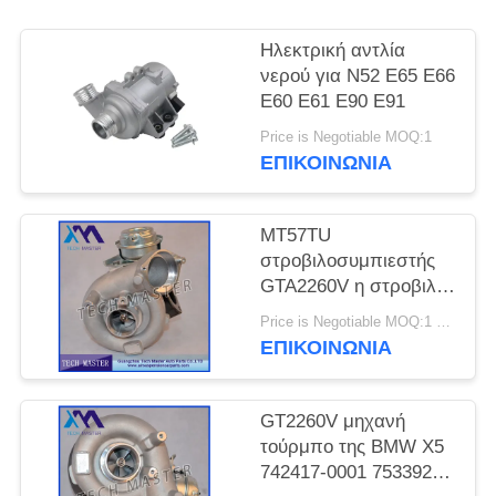
ΠΡΟΣΦΟΡΆ
Ηλεκτρική αντλία
ΧΆΡΤΗΣ
νερού για N52 E65 E66
E60 E61 E90 E91
ΙΣΤΌΤΟΠΟΥ
Price is Negotiable MOQ:1
ΕΠΙΚΟΙΝΩΝΊΑ
ΜΥΣΤΙΚΌΤΗΤΑ
ΠΟΛΙΤΙΚΉ
MT57TU
στροβιλοσυμπιεστής
GTA2260V η στροβιλο
BMW E53 OE 791044E
Price is Negotiable MOQ:1 η/υ
7791046F μηχανών
ΕΠΙΚΟΙΝΩΝΊΑ
GT2260V μηχανή
τούρμπο της BMW X5
742417-0001 753392-