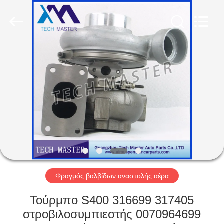
Tech
master
auto
parts
co.ltd.
All
Rights
Reserved.
ΣΠΊΤΙ
ΠΡΟΪΌΝΤΑ
ΒΊΝΤΕΟ
ΣΧΕΤΙΚΆ
ΜΕ
ΕΜΆΣ
Φραγμός βαλβίδων αναστολής αέρα
Τούρμπο S400 316699 317405
ΞΕΝΆΓΗΣΗ
στροβιλοσυμπιεστής 0070964699