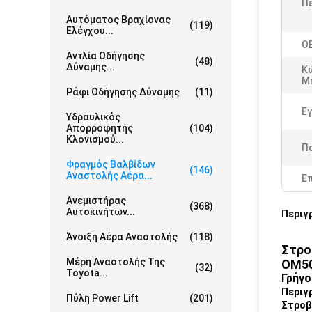
Πε
Αυτόματος Βραχίονας
(119)
Ελέγχου...
O
Αντλία Οδήγησης
(48)
Δύναμης...
Κ
Μ
Ράφι Οδήγησης Δύναμης
(11)
Εγ
Υδραυλικός
Απορροφητής
(104)
Κλονισμού...
Π
Φραγμός Βαλβίδων
(146)
Αναστολής Αέρα...
Ε
Ανεμιστήρας
(368)
Αυτοκινήτων...
Περιγ
Άνοιξη Αέρα Αναστολής
(118)
Στρο
Μέρη Αναστολής Της
OM5
(32)
Toyota...
Γρήγο
Περιγ
Πύλη Power Lift
(201)
Στροβ