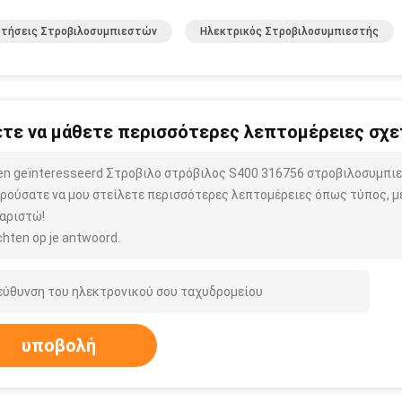
ρτήσεις Στροβιλοσυμπιεστών
Ηλεκτρικός Στροβιλοσυμπιεστής
τε να μάθετε περισσότερες λεπτομέρειες σχετ
ben geïnteresseerd Στροβιλο στρόβιλος S400 316756 στροβιλοσυμπι
ρούσατε να μου στείλετε περισσότερες λεπτομέρειες όπως τύπος, μέ
αριστώ!
hten op je antwoord.
υποβολή