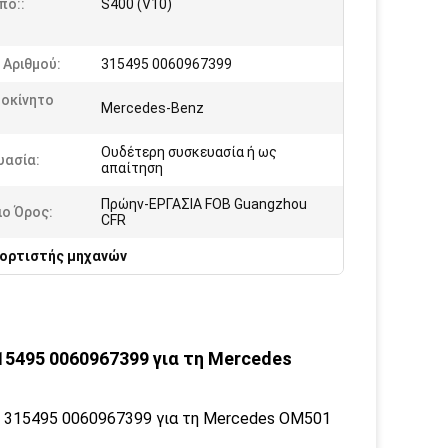
πο::
S400 (V10)
 Αριθμού:
315495 0060967399
τοκίνητο
Mercedes-Benz
Ουδέτερη συσκευασία ή ως
υασία:
απαίτηση
Πρώην-ΕΡΓΑΣΙΑ FOB Guangzhou
ιο Όρος:
CFR
ορτιστής μηχανών
5495 0060967399 για τη Mercedes
 315495 0060967399 για τη Mercedes OM501