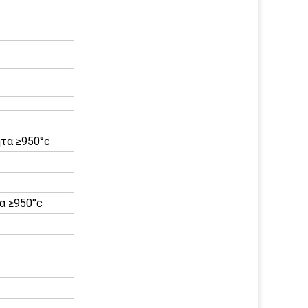
ητα ≥950°c
α ≥950°c