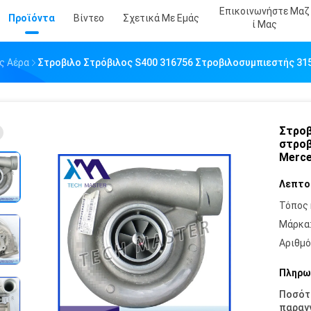
Επικοινωνήστε Μαζ
Προϊόντα
Βίντεο
Σχετικά Με Εμάς
Ί Μας
ς Αέρα
Στροβιλο Στρόβιλος S400 316756 Στροβιλοσυμπιεστής 31
Στροβ
στροβ
Merc
Λεπτο
Τόπος 
Μάρκα
Αριθμό
Πληρω
Ποσότ
παραγγ