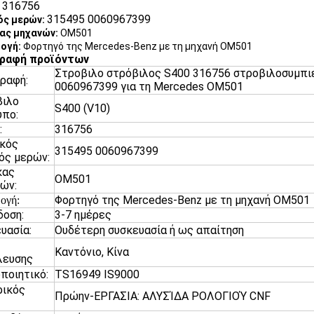
316756
:
315495 0060967399
ός μερών:
ας μηχανών:
OM501
ογή:
Φορτηγό της Mercedes-Benz με τη μηχανή OM501
γραφή προϊόντων
Στροβιλο στρόβιλος S400 316756 στροβιλοσυμπι
ραφή:
0060967399 για τη Mercedes OM501
βιλο
S400 (V10)
υπο:
:
316756
ικός
315495 0060967399
ός μερών:
κας
OM501
ών:
Φορτηγό της Mercedes-Benz με τη μηχανή OM501
ογή:
οση:
3-7 ημέρες
υασία:
Ουδέτερη συσκευασία ή ως απαίτηση
Καντόνιο, Κίνα
λευσης
ποιητικό:
TS16949 IS9000
ρικός
Πρώην-ΕΡΓΑΣΙΑ: ΑΛΥΣΊΔΑ ΡΟΛΟΓΙΟΎ CNF