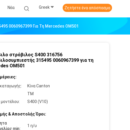
Greek
Νέα
Ζητήστε ένα απόσπασμα
5495 0060967399 Για Τη Mercedes OM501
ιλο στρόβιλος S400 316756
ιλοσυμπιεστής 315495 0060967399 για τη
edes OM501
μέρειες:
καταγωγής:
Κίνα Canton
:
TM
 μοντέλου:
S400 (V10)
μής & Αποστολής Όροι:
ητα
1 η/υ
ελίας min: