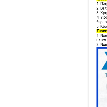
1.
Πλή
2.
Βελ
3.
Χρη
4.
Υιο
θερμο
5.
Καλ
Συσκε
1. Να
υλικό
2. Να