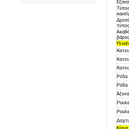
Εξουσ
Τύπο
καυσί
Δροσ
τύπος
Ακαθ
βάρος
Υλικέ
Κατοι
Κατοι
Κατοι
Ρόδα 
Ρόδα 
Άξον
Ρουλε
Ρουλε
Δαχτυ
Κύρια