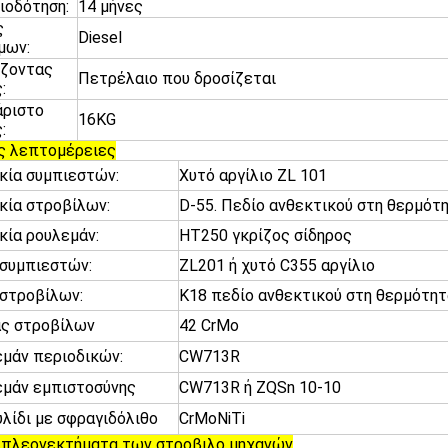
ιοδότηση:
14 μήνες
ς
Diesel
μων:
ίζοντας
Πετρέλαιο που δροσίζεται
:
άριστο
16KG
:
ς λεπτομέρειες
κία συμπιεστών:
Χυτό αργίλιο ZL 101
κία στροβίλων:
D-55. Πεδίο ανθεκτικού στη θερμότ
κία ρουλεμάν:
HT250 γκρίζος σίδηρος
συμπιεστών:
ZL201 ή χυτό C355 αργίλιο
στροβίλων:
K18 πεδίο ανθεκτικού στη θερμότητ
ας στροβίλων
42 CrMo
μάν περιοδικών:
CW713R
μάν εμπιστοσύνης
CW713R ή ZQSn 10-10
λίδι με σφραγιδόλιθο
CrMoNiTi
 πλεονεκτήματα των στροβιλο μηχανών