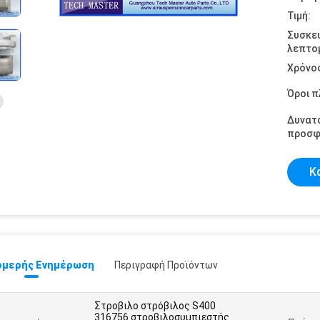
Τιμή:
Συσκε
λεπτομ
Χρόνο
Όροι 
Δυνατ
προσφ
Κ
μερής Ενημέρωση
Περιγραφή Προϊόντων
Στροβιλο στρόβιλος S400
316756 στροβιλοσυμπιεστής