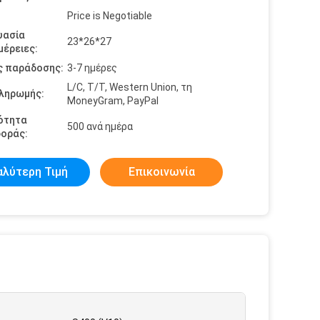
Price is Negotiable
υασία
23*26*27
έρειες:
ς παράδοσης:
3-7 ημέρες
L/C, T/T, Western Union, τη
πληρωμής:
MoneyGram, PayPal
ότητα
500 ανά ημέρα
οράς:
αλύτερη Τιμή
Επικοινωνία