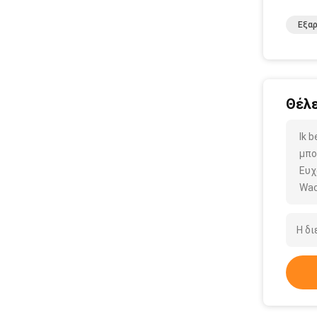
Εξα
Θέλε
Ik 
μπο
Ευχ
Wac