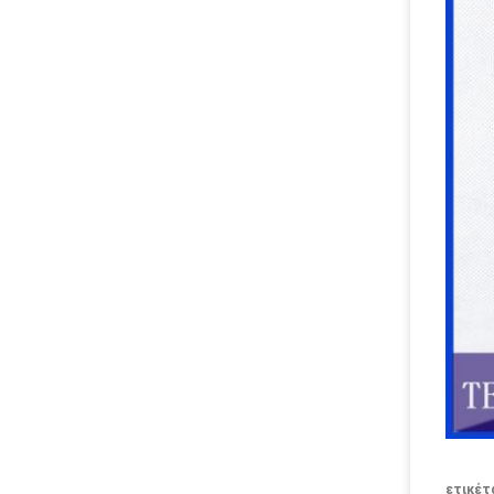
ετικέτ