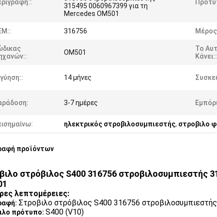
ριγραφή::
Πρότυ
315495 0060967399 για τη
Mercedes OM501
EM::
316756
Μέρος
ώδικας
Το Αυ
OM501
ηχανών::
Κάνει::
γύηση::
14 μήνες
Συσκε
αράδοση:
3-7 ημέρες
Εμπόρ
πισημαίνω:
ηλεκτρικός στροβιλοσυμπιεστής
,
στροβιλο φ
ραφή προϊόντων
βιλο στρόβιλος S400 316756 στροβιλοσυμπιεστής 31
01
ρες λεπτομέρειες:
Στροβιλο στρόβιλος S400 316756 στροβιλοσυμπιεστής
ραφή:
S400 (V10)
ιλο πρότυπο: