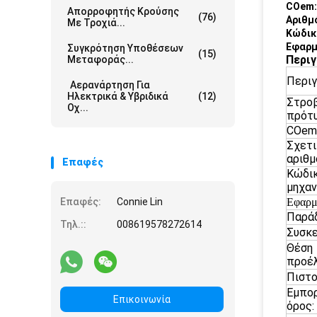
COem
Απορροφητής Κρούσης
(76)
Αριθμ
Με Τροχιά...
Κώδικ
Εφαρμ
Συγκρότηση Υποθέσεων
(15)
Περι
Μεταφοράς...
Περιγ
Αερανάρτηση Για
Ηλεκτρικά & Υβριδικά
(12)
Στρο
Οχ...
πρότ
COem
Σχετ
αριθμ
Επαφές
Κώδι
μηχαν
Επαφές:
Connie Lin
Εφαρμ
Παράδ
Τηλ.::
008619578272614
Συσκε
Θέση
προέ
Πιστο
Εμπο
Επικοινωνία
όρος: