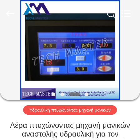
Tech
master
auto
parts
co.ltd.
All
Rights
Reserved.
ΣΠΊΤΙ
ΠΡΟΪΌΝΤΑ
ΒΊΝΤΕΟ
ΣΧΕΤΙΚΆ
ΜΕ
ΕΜΆΣ
Υδραυλική πτυχώνοντας μηχανή μανικών
Αέρα πτυχώνοντας μηχανή μανικών
ΞΕΝΆΓΗΣΗ
αναστολής υδραυλική για τον