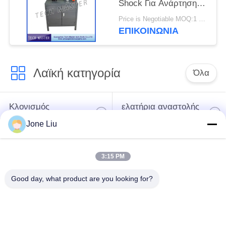
Shock Για Ανάρτηση
αέρα Mercedes / BMW
Price is Negotiable MOQ:1 ομάδα
ΕΠΙΚΟΙΝΩΝΊΑ
Λαϊκή κατηγορία
Όλα
Κλονισμός
ελατήρια αναστολής
αναστολής αέρα
αέρα
Jone Liu
Μέρη αναστολής
Μέρη αναστολής
3:15 PM
αέρα Mercedes-benz
αέρα της BMW
Good day, what product are you looking for?
Απορροφητής
Μέρη αναστολής
κρούσης στην
αέρα Audi
ανάρτηση αέρα