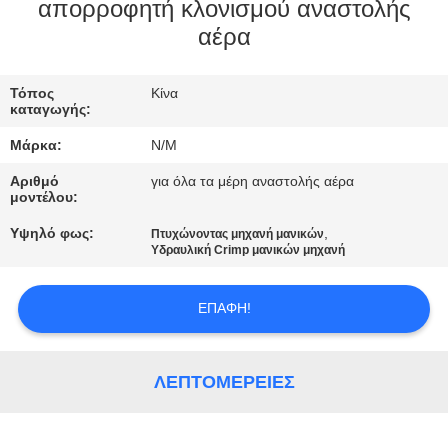
ΣΤΟ
απορροφητή κλονισμού αναστολής
αέρα
ΕΡΓΟΣΤΆΣΙΟ
Τόπος
Κίνα
ΕΛΕΓΧΟΣ
καταγωγής:
ΠΟΙΌΤΗΤΑΣ
Μάρκα:
N/M
Αριθμό
για όλα τα μέρη αναστολής αέρα
ΕΠΙΚΟΙΝΩΝΉΣΤΕ
μοντέλου:
ΜΑΖΊ
Υψηλό φως:
,
Πτυχώνοντας μηχανή μανικών
Υδραυλική Crimp μανικών μηχανή
ΜΑΣ
ΕΠΑΦΉ!
ΝΈΑ
ΛΕΠΤΟΜΈΡΕΙΕΣ
ΖΗΤΉΣΤΕ
ΜΙΑ