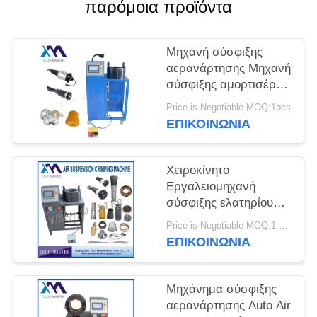
ΠΡΟΣΦΟΡΆ
παρόμοια προϊόντα
ΧΆΡΤΗΣ
Μηχανή σύσφιξης
αερανάρτησης Μηχανή
ΙΣΤΌΤΟΠΟΥ
σύσφιξης αμορτισέρ
αέρα με τοποθέτηση
Price is Negotiable MOQ:1pcs
ΜΥΣΤΙΚΌΤΗΤΑ
οθόνης Επισκευή
ΕΠΙΚΟΙΝΩΝΊΑ
ανάρτηση αέρα
ΠΟΛΙΤΙΚΉ
Χειροκίνητο
Εργαλειομηχανή
σύσφιξης ελατηρίου
ανάρτησης αέρα για
Price is Negotiable MOQ:1 ομάδα
Μηχανή σύσφιξης
ΕΠΙΚΟΙΝΩΝΊΑ
κραδασμών με
ανάρτηση αέρα Audi
Μηχάνημα σύσφιξης
αερανάρτησης Auto Air