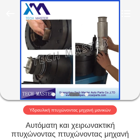
Tech
master
auto
parts
co.ltd.
All
Rights
Reserved.
ΣΠΊΤΙ
ΠΡΟΪΌΝΤΑ
ΒΊΝΤΕΟ
ΣΧΕΤΙΚΆ
ΜΕ
ΕΜΆΣ
Υδραυλική πτυχώνοντας μηχανή μανικών
Αυτόματη και χειρωνακτική
ΞΕΝΆΓΗΣΗ
πτυχώνοντας πτυχώνοντας μηχανή