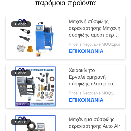
ΠΡΟΣΦΟΡΆ
παρόμοια προϊόντα
ΧΆΡΤΗΣ
Μηχανή σύσφιξης
αερανάρτησης Μηχανή
ΙΣΤΌΤΟΠΟΥ
σύσφιξης αμορτισέρ
αέρα με τοποθέτηση
Price is Negotiable MOQ:1pcs
ΜΥΣΤΙΚΌΤΗΤΑ
οθόνης Επισκευή
ΕΠΙΚΟΙΝΩΝΊΑ
ανάρτηση αέρα
ΠΟΛΙΤΙΚΉ
Χειροκίνητο
Εργαλειομηχανή
σύσφιξης ελατηρίου
ανάρτησης αέρα για
Price is Negotiable MOQ:1 ομάδα
Μηχανή σύσφιξης
ΕΠΙΚΟΙΝΩΝΊΑ
κραδασμών με
ανάρτηση αέρα Audi
Μηχάνημα σύσφιξης
αερανάρτησης Auto Air