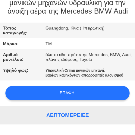
ΣΤΟ
μανικών μηχανών υδραυλική για την
άνοιξη αέρα της Mercedes BMW Audi
ΕΡΓΟΣΤΆΣΙΟ
Τόπος
Guangdong, Κίνα (Ηπειρωτική)
ΕΛΕΓΧΟΣ
καταγωγής:
ΠΟΙΌΤΗΤΑΣ
Μάρκα:
TM
Αριθμό
όλα τα είδη πρότυπης Mercedes, BMW, Audi,
ΕΠΙΚΟΙΝΩΝΉΣΤΕ
μοντέλου:
πλάνης εδάφους, Toyota
ΜΑΖΊ
Υψηλό φως:
,
Υδραυλική Crimp μανικών μηχανή
βαρέων καθηκόντων απορροφητές κλονισμού
ΜΑΣ
ΕΠΑΦΉ!
ΝΈΑ
ΛΕΠΤΟΜΈΡΕΙΕΣ
ΖΗΤΉΣΤΕ
ΜΙΑ