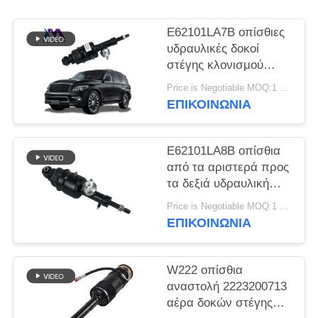
ΠΡΟΣΦΟΡΆ
E62101LA7B οπίσθιες
ΧΆΡΤΗΣ
υδραυλικές δοκοί
στέγης κλονισμού
ΙΣΤΌΤΟΠΟΥ
Infiniti QX56 QX80
Price is Negotiable MOQ:1 PC
περιπόλου της Nissan
ΕΠΙΚΟΙΝΩΝΊΑ
ΜΥΣΤΙΚΌΤΗΤΑ
ΠΟΛΙΤΙΚΉ
E62101LA8B οπίσθια
από τα αριστερά προς
τα δεξιά υδραυλική
δοκός στέγης
Price is Negotiable MOQ:1 PC
κλονισμού για Infiniti
ΕΠΙΚΟΙΝΩΝΊΑ
QX56 QX80 Z62
W222 οπίσθια
αναστολή 2223200713
αέρα δοκών στέγης