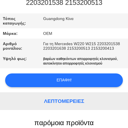
ΣΤΟ
2203201538 2153200513
ΕΡΓΟΣΤΆΣΙΟ
Τόπος
Guangdong Κίνα
καταγωγής:
ΕΛΕΓΧΟΣ
Μάρκα:
OEM
ΠΟΙΌΤΗΤΑΣ
Αριθμό
Για τη Mercedes W220 W215 2203201538
μοντέλου:
2203201638 2153200513 2153200413
ΕΠΙΚΟΙΝΩΝΉΣΤΕ
Υψηλό φως:
,
βαρέων καθηκόντων απορροφητές κλονισμού
αυτοκίνητοι απορροφητές κλονισμού
ΜΑΖΊ
ΜΑΣ
ΕΠΑΦΉ!
ΝΈΑ
ΛΕΠΤΟΜΈΡΕΙΕΣ
ΖΗΤΉΣΤΕ
ΜΙΑ
παρόμοια προϊόντα