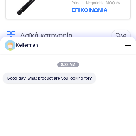
απορροφητών
Price is Negotiable MOQ:ένα pc/pcs
κλονισμού ABC
ΕΠΙΚΟΙΝΩΝΊΑ
κλονισμός αναστολής
2223200813
υδραυλικός Abc
Λαϊκή κατηγορία
Όλα
Kellerman
Κλονισμός
ελατήρια αναστολής
αναστολής αέρα
αέρα
8:32 AM
Good day, what product are you looking for?
Μέρη αναστολής
Μέρη αναστολής
αέρα Mercedes-benz
αέρα της BMW
Απορροφητής
Μέρη αναστολής
κρούσης στην
αέρα Audi
ανάρτηση αέρα