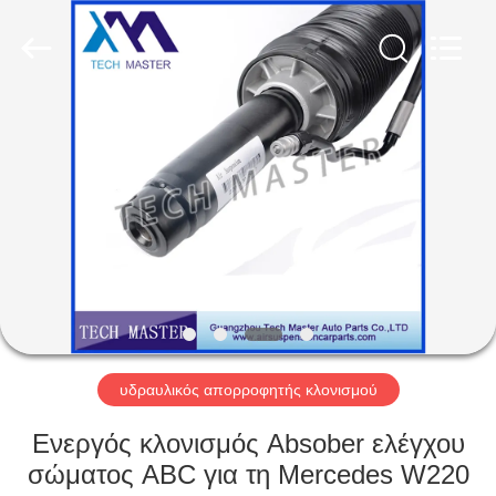
Tech
master
auto
parts
co.ltd.
All
Rights
Reserved.
ΣΠΊΤΙ
ΠΡΟΪΌΝΤΑ
ΒΊΝΤΕΟ
ΣΧΕΤΙΚΆ
ΜΕ
ΕΜΆΣ
υδραυλικός απορροφητής κλονισμού
Ενεργός κλονισμός Absober ελέγχου
ΞΕΝΆΓΗΣΗ
σώματος ABC για τη Mercedes W220