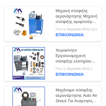
ΠΡΟΣΦΟΡΆ
Μηχανή σύσφιξης
ΧΆΡΤΗΣ
αερανάρτησης Μηχανή
σύσφιξης αμορτισέρ
ΙΣΤΌΤΟΠΟΥ
αέρα με τοποθέτηση
Price is Negotiable MOQ:1pcs
οθόνης Επισκευή
ΕΠΙΚΟΙΝΩΝΊΑ
ανάρτηση αέρα
ΜΥΣΤΙΚΌΤΗΤΑ
ΠΟΛΙΤΙΚΉ
Χειροκίνητο
Εργαλειομηχανή
σύσφιξης ελατηρίου
ανάρτησης αέρα για
Price is Negotiable MOQ:1 ομάδα
Μηχανή σύσφιξης
ΕΠΙΚΟΙΝΩΝΊΑ
κραδασμών με
ανάρτηση αέρα Audi
Μηχάνημα σύσφιξης
αερανάρτησης Auto Air
Shock Για Ανάρτηση