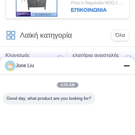
αέρα Mercedes / BMW
Price is Negotiable MOQ:1 ομάδα
ΕΠΙΚΟΙΝΩΝΊΑ
Λαϊκή κατηγορία
Όλα
Κλονισμός
ελατήρια αναστολής
αναστολής αέρα
αέρα
Jone Liu
Μέρη αναστολής
Μέρη αναστολής
4:55 AM
αέρα Mercedes-benz
αέρα της BMW
Good day, what product are you looking for?
Απορροφητής
Μέρη αναστολής
κρούσης στην
αέρα Audi
ανάρτηση αέρα