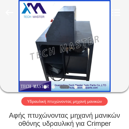
Tech
master
auto
parts
co.ltd.
All
Rights
Reserved.
ΣΠΊΤΙ
ΠΡΟΪΌΝΤΑ
ΒΊΝΤΕΟ
ΣΧΕΤΙΚΆ
ΜΕ
ΕΜΆΣ
Υδραυλική πτυχώνοντας μηχανή μανικών
Αφής πτυχώνοντας μηχανή μανικών
ΞΕΝΆΓΗΣΗ
οθόνης υδραυλική για Crimper