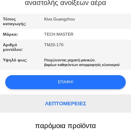
ΣΤΟ
αναστολής ανοίξεων αέρα
ΕΡΓΟΣΤΆΣΙΟ
Τόπος
Κίνα Guangzhou
καταγωγής:
ΕΛΕΓΧΟΣ
Μάρκα:
TECH MASTER
ΠΟΙΌΤΗΤΑΣ
Αριθμό
TM20-170
μοντέλου:
ΕΠΙΚΟΙΝΩΝΉΣΤΕ
Υψηλό φως:
,
Πτυχώνοντας μηχανή μανικών
βαρέων καθηκόντων απορροφητές κλονισμού
ΜΑΖΊ
ΜΑΣ
ΕΠΑΦΉ!
ΝΈΑ
ΛΕΠΤΟΜΈΡΕΙΕΣ
ΖΗΤΉΣΤΕ
ΜΙΑ
παρόμοια προϊόντα