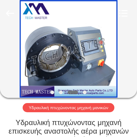
Tech
master
auto
parts
co.ltd.
All
Rights
Reserved.
ΣΠΊΤΙ
ΠΡΟΪΌΝΤΑ
ΒΊΝΤΕΟ
ΣΧΕΤΙΚΆ
ΜΕ
ΕΜΆΣ
Υδραυλική πτυχώνοντας μηχανή μανικών
Υδραυλική πτυχώνοντας μηχανή
ΞΕΝΆΓΗΣΗ
επισκευής αναστολής αέρα μηχανών