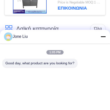
αέρα Mercedes / BMW
Price is Negotiable MOQ:1 ομάδα
ΕΠΙΚΟΙΝΩΝΊΑ
Λαϊκή κατηγορία
Όλα
Jone Liu
Κλονισμός
ελατήρια αναστολής
αναστολής αέρα
αέρα
1:05 PM
Good day, what product are you looking for?
Μέρη αναστολής
Μέρη αναστολής
αέρα Mercedes-benz
αέρα της BMW
Απορροφητής
Μέρη αναστολής
κρούσης στην
αέρα Audi
ανάρτηση αέρα