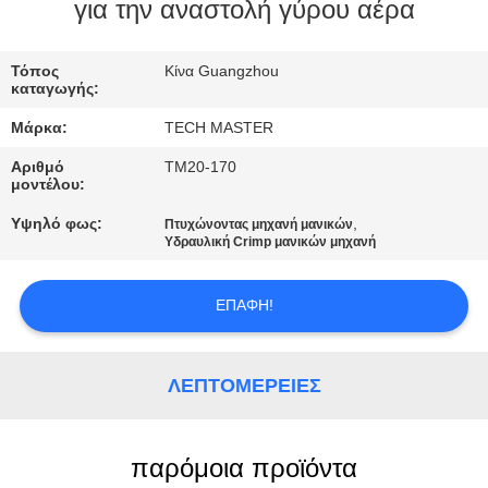
ΣΤΟ
για την αναστολή γύρου αέρα
ΕΡΓΟΣΤΆΣΙΟ
Τόπος
Κίνα Guangzhou
καταγωγής:
ΕΛΕΓΧΟΣ
Μάρκα:
TECH MASTER
ΠΟΙΌΤΗΤΑΣ
Αριθμό
TM20-170
μοντέλου:
ΕΠΙΚΟΙΝΩΝΉΣΤΕ
Υψηλό φως:
,
Πτυχώνοντας μηχανή μανικών
Υδραυλική Crimp μανικών μηχανή
ΜΑΖΊ
ΜΑΣ
ΕΠΑΦΉ!
ΝΈΑ
ΛΕΠΤΟΜΈΡΕΙΕΣ
ΖΗΤΉΣΤΕ
ΜΙΑ
παρόμοια προϊόντα