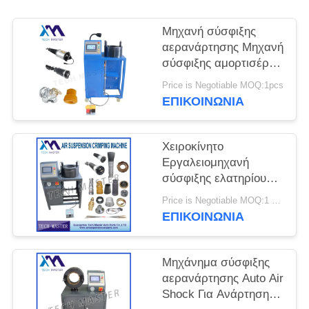
ΠΡΟΣΦΟΡΆ
Μηχανή σύσφιξης
ΧΆΡΤΗΣ
αερανάρτησης Μηχανή
σύσφιξης αμορτισέρ
ΙΣΤΌΤΟΠΟΥ
αέρα με τοποθέτηση
Price is Negotiable MOQ:1pcs
οθόνης Επισκευή
ΕΠΙΚΟΙΝΩΝΊΑ
ανάρτηση αέρα
ΜΥΣΤΙΚΌΤΗΤΑ
ΠΟΛΙΤΙΚΉ
Χειροκίνητο
Εργαλειομηχανή
σύσφιξης ελατηρίου
ανάρτησης αέρα για
Price is Negotiable MOQ:1 ομάδα
Μηχανή σύσφιξης
ΕΠΙΚΟΙΝΩΝΊΑ
κραδασμών με
ανάρτηση αέρα Audi
Μηχάνημα σύσφιξης
αερανάρτησης Auto Air
Shock Για Ανάρτηση