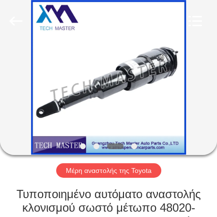
Tech
master
auto
parts
co.ltd.
All
Rights
Reserved.
ΣΠΊΤΙ
ΠΡΟΪΌΝΤΑ
ΒΊΝΤΕΟ
ΣΧΕΤΙΚΆ
ΜΕ
ΕΜΆΣ
Μέρη αναστολής της Toyota
Τυποποιημένο αυτόματο αναστολής
ΞΕΝΆΓΗΣΗ
κλονισμού σωστό μέτωπο 48020-