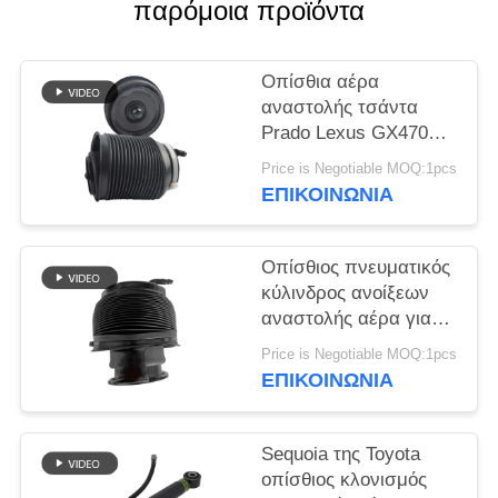
ΠΡΟΣΦΟΡΆ
παρόμοια προϊόντα
ΧΆΡΤΗΣ
Οπίσθια αέρα
αναστολής τσάντα
ΙΣΤΌΤΟΠΟΥ
Prado Lexus GX470
Airmatic ταχύπλοων
Price is Negotiable MOQ:1pcs
ΜΥΣΤΙΚΌΤΗΤΑ
σκαφών εδάφους
ΕΠΙΚΟΙΝΩΝΊΑ
ανοίξεων κατάλληλη
ΠΟΛΙΤΙΚΉ
48090-35011 48080-
35011 Toyota
Οπίσθιος πνευματικός
κύλινδρος ανοίξεων
αναστολής αέρα για
Sequoia 48090-34010
Price is Negotiable MOQ:1pcs
48080-34020 της
ΕΠΙΚΟΙΝΩΝΊΑ
Toyota
Sequoia της Toyota
οπίσθιος κλονισμός