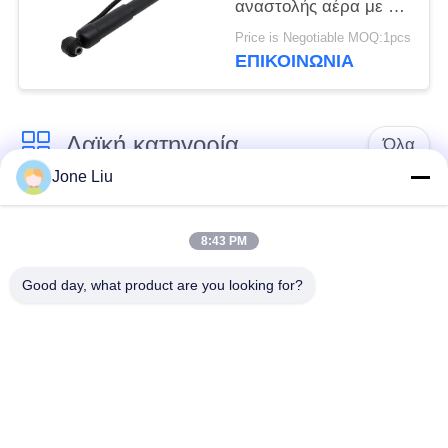
αναστολής αέρα με το
ADS 48530-0C100
Price is Negotiable MOQ:1pcs
48530-0C101 Airmatic
ΕΠΙΚΟΙΝΩΝΊΑ
Absober
Λαϊκή κατηγορία
Όλα
Jone Liu
Κλονισμός
ελατήρια αναστολής
αναστολής αέρα
αέρα
8:43 PM
Good day, what product are you looking for?
Μέρη αναστολής
Μέρη αναστολής
αέρα Mercedes-benz
αέρα της BMW
Απορροφητής
Μέρη αναστολής
κρούσης στην
αέρα Audi
ανάρτηση αέρα