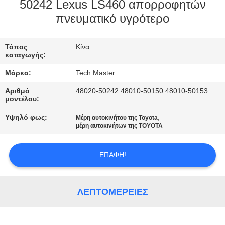
ΣΤΟ
50242 Lexus LS460 απορροφητών
πνευματικό υγρότερο
ΕΡΓΟΣΤΆΣΙΟ
Τόπος
Κίνα
ΕΛΕΓΧΟΣ
καταγωγής:
ΠΟΙΌΤΗΤΑΣ
Μάρκα:
Tech Master
Αριθμό
48020-50242 48010-50150 48010-50153
ΕΠΙΚΟΙΝΩΝΉΣΤΕ
μοντέλου:
ΜΑΖΊ
Υψηλό φως:
,
Μέρη αυτοκινήτου της Toyota
μέρη αυτοκινήτων της TOYOTA
ΜΑΣ
ΕΠΑΦΉ!
ΝΈΑ
ΛΕΠΤΟΜΈΡΕΙΕΣ
ΖΗΤΉΣΤΕ
ΜΙΑ