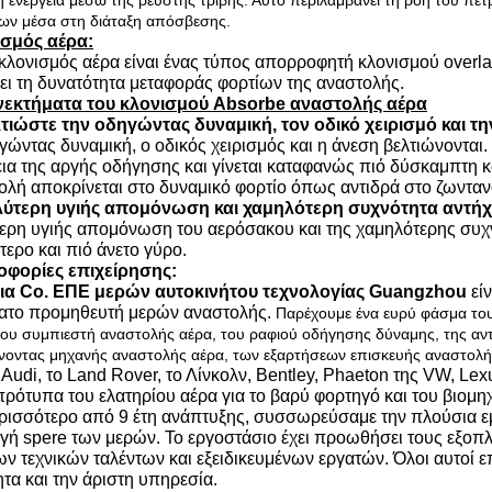
ή ενέργεια μέσω της ρευστής τριβής. Αυτό περιλαμβάνει τη ροή του πετ
ων μέσα στη διάταξη απόσβεσης.
σμός αέρα:
κλονισμός αέρα είναι ένας τύπος απορροφητή κλονισμού overlad
ει τη δυνατότητα μεταφοράς φορτίων της αναστολής.
εκτήματα του κλονισμού Absorbe αναστολής αέρα
τιώστε την οδηγώντας δυναμική, τον οδικό χειρισμό και τ
ώντας δυναμική, ο οδικός χειρισμός και η άνεση βελτιώνονται. 
εια της αργής οδήγησης και γίνεται καταφανώς πιό δύσκαμπτη κ
ολή αποκρίνεται στο δυναμικό φορτίο όπως αντιδρά στο ζωνταν
ύτερη υγιής απομόνωση και χαμηλότερη συχνότητα αντή
ερη υγιής απομόνωση του αερόσακου και της χαμηλότερης συχν
τερο και πιό άνετο γύρο.
φορίες επιχείρησης:
ια Co. ΕΠΕ μερών αυτοκινήτου τεχνολογίας Guangzhou
εί
ατο προμηθευτή μερών αναστολής.
Παρέχουμε ένα ευρύ φάσμα του
του συμπιεστή αναστολής αέρα, του ραφιού οδήγησης δύναμης, της αντ
οντας μηχανής αναστολής αέρα, των εξαρτήσεων επισκευής αναστολής
udi, το Land Rover, το Λίνκολν, Bentley, Phaeton της VW, Lexu
πρότυπα του ελατηρίου αέρα για το βαρύ φορτηγό και του βιομη
ρισσότερο από 9 έτη ανάπτυξης, συσσωρεύσαμε την πλούσια εμ
γή spere των μερών. Το εργοστάσιο έχει προωθήσει τους εξοπ
ων τεχνικών ταλέντων και εξειδικευμένων εργατών. Όλοι αυτοί ε
τα και την άριστη υπηρεσία.