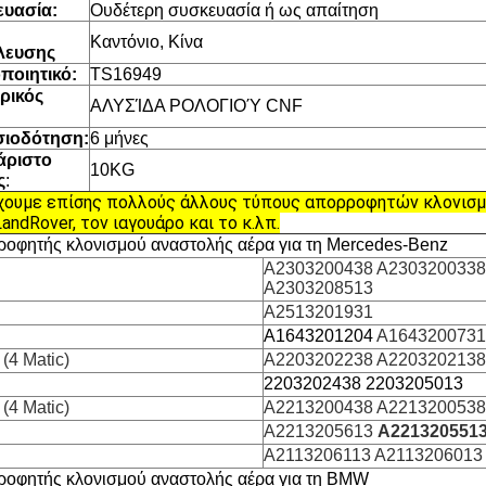
ευασία:
Ουδέτερη συσκευασία ή ως απαίτηση
Καντόνιο, Κίνα
λευσης
ποιητικό:
TS16949
ρικός
ΑΛΥΣΊΔΑ ΡΟΛΟΓΙΟΎ CNF
σιοδότηση:
6 μήνες
άριστο
10KG
ς
:
ουμε επίσης πολλούς άλλους τύπους απορροφητών κλονισμο
LandRover, τον ιαγουάρο και το κ.λπ.
οφητής κλονισμού αναστολής αέρα για τη Mercedes-Benz
A2303200438 A2303200338
A2303208513
A2513201931
A1643201204
A1643200731
(4 Matic)
A2203202238 A2203202138
2203202438 2203205013
(4 Matic)
A2213200438 A2213200538
A2213205613
A221320551
A2113206113 A2113206013
οφητής κλονισμού αναστολής αέρα για τη BMW