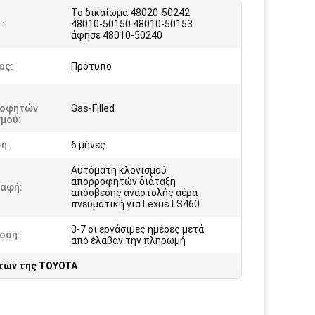
Το δικαίωμα 48020-50242
.:
48010-50150 48010-50153
άφησε 48010-50240
ος:
Πρότυπο
οφητών
Gas-Filled
μού:
η:
6 μήνες
Αυτόματη κλονισμού
απορροφητών διάταξη
ραφή:
απόσβεσης αναστολής αέρα
πνευματική για Lexus LS460
3-7 οι εργάσιμες ημέρες μετά
οση:
από έλαβαν την πληρωμή
των της TOYOTA