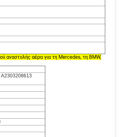
ύ αναστολής αέρα για τη Mercedes, τη BMW,
 A2303208613
3