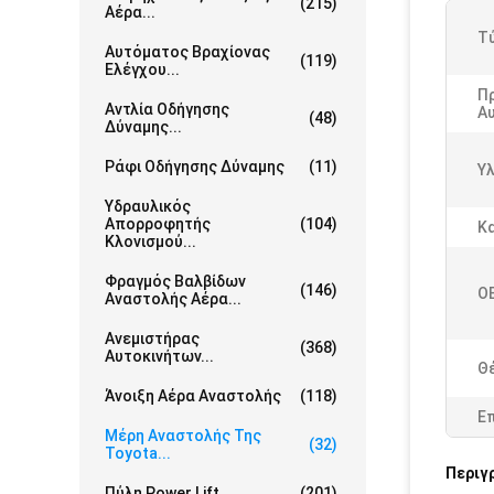
(215)
Αέρα...
Τ
Αυτόματος Βραχίονας
(119)
Ελέγχου...
Π
Αντλία Οδήγησης
Α
(48)
Δύναμης...
Ράφι Οδήγησης Δύναμης
(11)
Υλ
Υδραυλικός
Απορροφητής
(104)
Κ
Κλονισμού...
Φραγμός Βαλβίδων
(146)
O
Αναστολής Αέρα...
Ανεμιστήρας
(368)
Αυτοκινήτων...
Θ
Άνοιξη Αέρα Αναστολής
(118)
Ε
Μέρη Αναστολής Της
(32)
Toyota...
Περιγ
Πύλη Power Lift
(201)