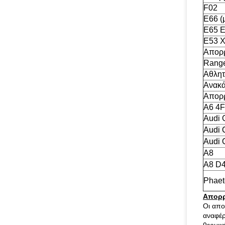
F02
E66 (
E65 
E53 
Απορρ
Rang
Αθλητ
Ανακ
Απορρ
A6 4F
Audi 
Audi 
Audi 
A8
A8 D
Phaet
Απορρ
Οι απο
αναφέρ