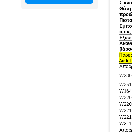
Συσκ
Θέση
προέ
Πιστο
Εμπο
όρος:
Εξου
Ακαθ
βάρο
Παρέχ
Audi, 
Απορρ
W230
W251
W164
W220 
W220
W221 
W221
W211
Απορρ