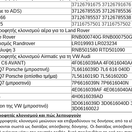
37126791675 37126791676
με το ADS)
37126785535 37126785536
E66
37126785537 37126785538
X5
37116757501 37116757502
οφητής κλονισμού αέρα για το Land Rover
e Rover
RNB000740G RNB000750G
ισμός Randrover
LR019993 LR023234
άλυψη 3
RNB501580 RTD501090
οφητής κλονισμού Airmatic για τη VW Audi
 C6 AVANT)
4F0616039AA 4F0616040A
Q7 Porsche (μπροστινή)
7L6616039D 7L6 616 040D
Q7 Porsche (οπίσθιο τμήμα)
7L5616019D 7L5616020D
Q7 (μπροστινό)
7P6616039N 7P6616040N
4E0616039AF 4E0616040A
4
4H0616039AD
3D0616039D 3D0616040D 
on της VW (μπροστινό)
3D0616002J
οφητές κλονισμού και πώς λειτουργούν
ρροφητές κλονισμού μειώνουν και επιβραδύνουν τις δονήσεις από τα ελα
ονται σωστά ως διατάξεις απόσβεσης δόνησης. Οι διατάξεις απόσβεσης