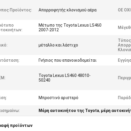
ύπος Προϊόντος:
Απορροφητής κλονισμού αέρα
OE ΟΧΙ
ρότυπο
Μέτωπο της Toyota Lexus LS460
Μέγεθ
υτοκινήτων:
2007-2012
Τύπος
ικό:
μέταλλο και λάστιχο
Απορρ
Κλονισ
ατάσταση:
Γνήσιος που επανοικοδομείται
Εγγύησ
Toyota Lexus LS460 48010-
EM:
Περιγ
50240
έση:
Μπροστινό αριστερό
Παράδ
πισημαίνω:
Μέρη αυτοκινήτου της Toyota
,
μέρη αυτοκινή
ραφή προϊόντων