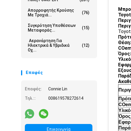
Μπροσ
Απορροφητής Κρούσης
(76)
Toyot
Με Τροχιά...
Περι
Συγκρότηση Υποθέσεων
Περιγ
(15)
Μεταφοράς...
Toyot
Πρότ
Αερανάρτηση Για
Θέση:
Ηλεκτρικά & Υβριδικά
(12)
COem
Οχ...
Όρος:
Υλικό
Εφαρμ
Εξου
Επαφές
Παρά
Ακαθά
Επαφές:
Connie Lin
Περι
Τηλ.::
008619578272614
Πρότ
COem
Υλικό
Όρος
Εφαρ
Παρά
Επικοινωνία