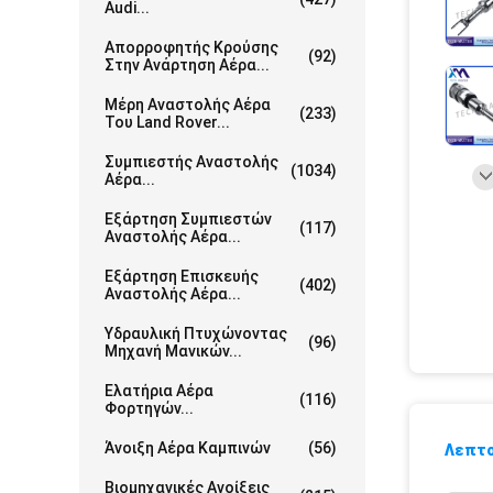
Audi...
Απορροφητής Κρούσης
(92)
Στην Ανάρτηση Αέρα...
Μέρη Αναστολής Αέρα
(233)
Του Land Rover...
Συμπιεστής Αναστολής
(1034)
Αέρα...
Εξάρτηση Συμπιεστών
(117)
Αναστολής Αέρα...
Εξάρτηση Επισκευής
(402)
Αναστολής Αέρα...
Υδραυλική Πτυχώνοντας
(96)
Μηχανή Μανικών...
Ελατήρια Αέρα
(116)
Φορτηγών...
Άνοιξη Αέρα Καμπινών
(56)
Λεπτο
Βιομηχανικές Ανοίξεις