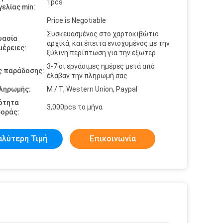
1pcs
ελίας min:
Price is Negotiable
Συσκευασμένος στο χαρτοκιβώτιο
υασία
αρχικά, και έπειτα ενισχυμένος με την
έρειες:
ξύλινη περίπτωση για την εξωτερ
3-7 οι εργάσιμες ημέρες μετά από
ς παράδοσης:
έλαβαν την πληρωμή σας
πληρωμής:
Μ / Τ, Western Union, Paypal
ότητα
3,000pcs το μήνα
οράς:
αλύτερη Τιμή
Επικοινωνία