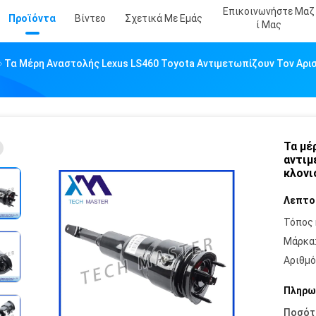
Επικοινωνήστε Μαζ
Προϊόντα
Βίντεο
Σχετικά Με Εμάς
Ί Μας
Τα Μέρη Αναστολής Lexus LS460 Toyota Αντιμετωπίζουν Τον Αρ
Τα μέ
αντιμ
κλονι
Λεπτο
Τόπος 
Μάρκα
Αριθμό
Πληρω
Ποσότ