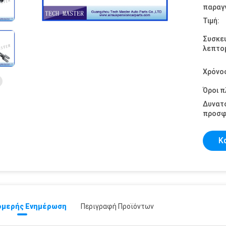
παραγγ
Τιμή:
Συσκε
λεπτομ
Χρόνο
Όροι 
Δυνατ
προσφ
Κ
μερής Ενημέρωση
Περιγραφή Προϊόντων