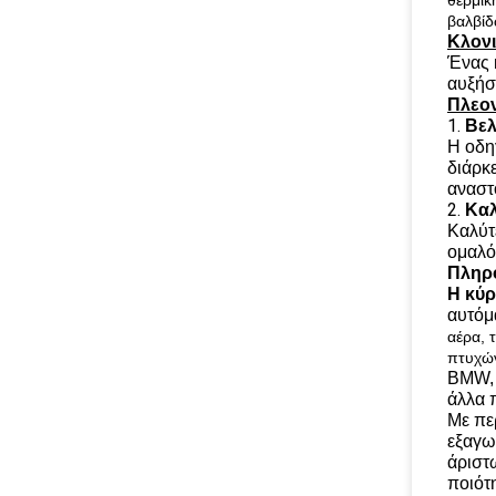
θερμικ
βαλβίδ
Κλονι
Ένας 
αυξήσ
Πλεον
1.
Βελ
Η οδηγ
διάρκ
αναστ
2.
Καλ
Καλύτ
ομαλό
Πληρο
Η κύρ
αυτόμ
αέρα, 
πτυχών
BMW, A
άλλα 
Με πε
εξαγω
άριστ
ποιότη