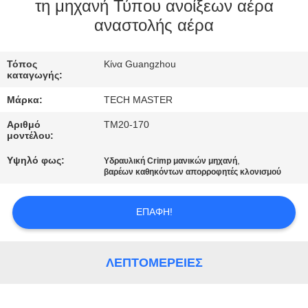
ΣΤΟ
τη μηχανή Τύπου ανοίξεων αέρα
αναστολής αέρα
ΕΡΓΟΣΤΆΣΙΟ
Τόπος
Κίνα Guangzhou
ΕΛΕΓΧΟΣ
καταγωγής:
ΠΟΙΌΤΗΤΑΣ
Μάρκα:
TECH MASTER
Αριθμό
TM20-170
ΕΠΙΚΟΙΝΩΝΉΣΤΕ
μοντέλου:
ΜΑΖΊ
Υψηλό φως:
,
Υδραυλική Crimp μανικών μηχανή
βαρέων καθηκόντων απορροφητές κλονισμού
ΜΑΣ
ΕΠΑΦΉ!
ΝΈΑ
ΛΕΠΤΟΜΈΡΕΙΕΣ
ΖΗΤΉΣΤΕ
ΜΙΑ