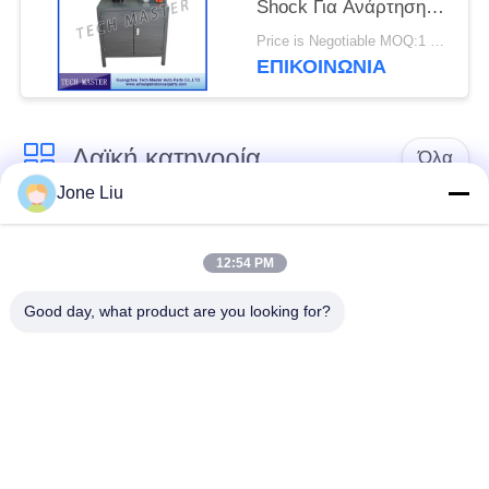
Shock Για Ανάρτηση
αέρα Mercedes / BMW
Price is Negotiable MOQ:1 ομάδα
ΕΠΙΚΟΙΝΩΝΊΑ
Λαϊκή κατηγορία
Όλα
Jone Liu
Κλονισμός
ελατήρια αναστολής
αναστολής αέρα
αέρα
12:54 PM
Good day, what product are you looking for?
Μέρη αναστολής
Μέρη αναστολής
αέρα Mercedes-benz
αέρα της BMW
Απορροφητής
Μέρη αναστολής
κρούσης στην
αέρα Audi
ανάρτηση αέρα