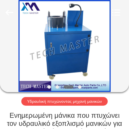
Tech
master
auto
parts
co.ltd.
All
Rights
Reserved.
ΣΠΊΤΙ
ΠΡΟΪΌΝΤΑ
ΒΊΝΤΕΟ
ΣΧΕΤΙΚΆ
ΜΕ
ΕΜΆΣ
Υδραυλική πτυχώνοντας μηχανή μανικών
Ενημερωμένη μάνικα που πτυχώνει
ΞΕΝΆΓΗΣΗ
τον υδραυλικό εξοπλισμό μανικών για