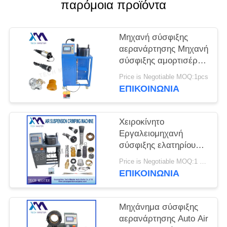
ΠΡΟΣΦΟΡΆ
παρόμοια προϊόντα
ΧΆΡΤΗΣ
Μηχανή σύσφιξης
αερανάρτησης Μηχανή
ΙΣΤΌΤΟΠΟΥ
σύσφιξης αμορτισέρ
αέρα με τοποθέτηση
Price is Negotiable MOQ:1pcs
ΜΥΣΤΙΚΌΤΗΤΑ
οθόνης Επισκευή
ΕΠΙΚΟΙΝΩΝΊΑ
ανάρτηση αέρα
ΠΟΛΙΤΙΚΉ
Χειροκίνητο
Εργαλειομηχανή
σύσφιξης ελατηρίου
ανάρτησης αέρα για
Price is Negotiable MOQ:1 ομάδα
Μηχανή σύσφιξης
ΕΠΙΚΟΙΝΩΝΊΑ
κραδασμών με
ανάρτηση αέρα Audi
Μηχάνημα σύσφιξης
αερανάρτησης Auto Air