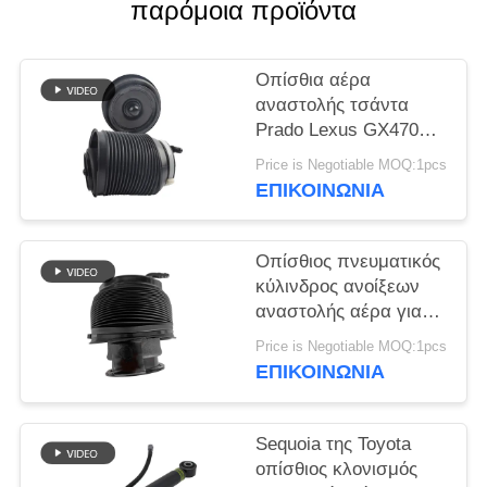
ΠΡΟΣΦΟΡΆ
παρόμοια προϊόντα
ΧΆΡΤΗΣ
Οπίσθια αέρα
αναστολής τσάντα
ΙΣΤΌΤΟΠΟΥ
Prado Lexus GX470
Airmatic ταχύπλοων
Price is Negotiable MOQ:1pcs
ΜΥΣΤΙΚΌΤΗΤΑ
σκαφών εδάφους
ΕΠΙΚΟΙΝΩΝΊΑ
ανοίξεων κατάλληλη
ΠΟΛΙΤΙΚΉ
48090-35011 48080-
35011 Toyota
Οπίσθιος πνευματικός
κύλινδρος ανοίξεων
αναστολής αέρα για
Sequoia 48090-34010
Price is Negotiable MOQ:1pcs
48080-34020 της
ΕΠΙΚΟΙΝΩΝΊΑ
Toyota
Sequoia της Toyota
οπίσθιος κλονισμός