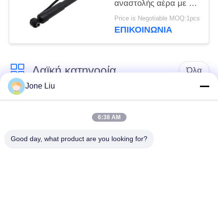
αναστολής αέρα με το
ADS 48530-0C100
Price is Negotiable MOQ:1pcs
48530-0C101 Airmatic
ΕΠΙΚΟΙΝΩΝΊΑ
Absober
Λαϊκή κατηγορία
Όλα
Jone Liu
Κλονισμός
ελατήρια αναστολής
αναστολής αέρα
αέρα
6:38 AM
Good day, what product are you looking for?
Μέρη αναστολής
Μέρη αναστολής
αέρα Mercedes-benz
αέρα της BMW
Απορροφητής
Μέρη αναστολής
κρούσης στην
αέρα Audi
ανάρτηση αέρα