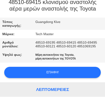
ΣΤΟ
48510-69415 κλονισμού αναστολής
αέρα μερών αναστολής της Toyota
ΕΡΓΟΣΤΆΣΙΟ
Τόπος
Guangdong Κίνα
ΕΛΕΓΧΟΣ
καταγωγής:
ΠΟΙΌΤΗΤΑΣ
Μάρκα:
Tech Master
Αριθμό
48510-69195 48510-69415 48510-69495
ΕΠΙΚΟΙΝΩΝΉΣΤΕ
μοντέλου:
48510-60121 48510-60120 4851069195
ΜΑΖΊ
Υψηλό φως:
,
Μέρη αυτοκινήτου της Toyota
μέρη αυτοκινήτων της TOYOTA
ΜΑΣ
ΕΠΑΦΉ!
ΝΈΑ
ΛΕΠΤΟΜΈΡΕΙΕΣ
ΖΗΤΉΣΤΕ
ΜΙΑ