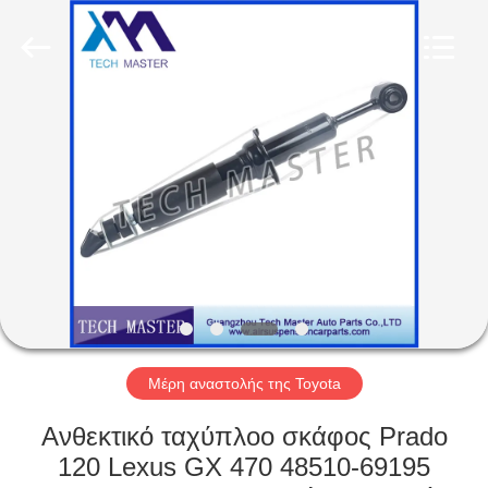
Tech
master
auto
parts
co.ltd.
All
Rights
Reserved.
ΣΠΊΤΙ
ΠΡΟΪΌΝΤΑ
ΒΊΝΤΕΟ
ΣΧΕΤΙΚΆ
ΜΕ
ΕΜΆΣ
Μέρη αναστολής της Toyota
Ανθεκτικό ταχύπλοο σκάφος Prado
ΞΕΝΆΓΗΣΗ
120 Lexus GX 470 48510-69195