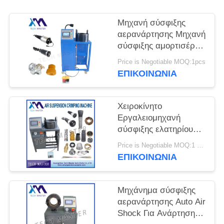
ΠΡΟΣΦΟΡΆ
Μηχανή σύσφιξης
ΧΆΡΤΗΣ
αερανάρτησης Μηχανή
σύσφιξης αμορτισέρ
ΙΣΤΌΤΟΠΟΥ
αέρα με τοποθέτηση
Price is Negotiable MOQ:1pcs
οθόνης Επισκευή
ΕΠΙΚΟΙΝΩΝΊΑ
ανάρτηση αέρα
ΜΥΣΤΙΚΌΤΗΤΑ
ΠΟΛΙΤΙΚΉ
Χειροκίνητο
Εργαλειομηχανή
σύσφιξης ελατηρίου
ανάρτησης αέρα για
Price is Negotiable MOQ:1 ομάδα
Μηχανή σύσφιξης
ΕΠΙΚΟΙΝΩΝΊΑ
κραδασμών με
ανάρτηση αέρα Audi
Μηχάνημα σύσφιξης
αερανάρτησης Auto Air
Shock Για Ανάρτηση