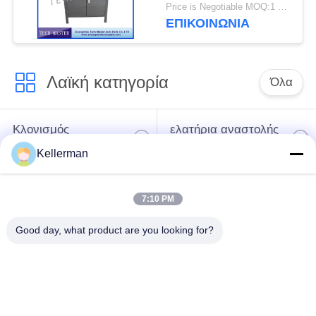
αέρα Mercedes / BMW
Price is Negotiable MOQ:1 ομάδα
ΕΠΙΚΟΙΝΩΝΊΑ
Λαϊκή κατηγορία
Όλα
Κλονισμός
ελατήρια αναστολής
αναστολής αέρα
αέρα
Kellerman
Μέρη αναστολής
Μέρη αναστολής
7:10 PM
αέρα Mercedes-benz
αέρα της BMW
Good day, what product are you looking for?
Απορροφητής
Μέρη αναστολής
κρούσης στην
αέρα Audi
ανάρτηση αέρα