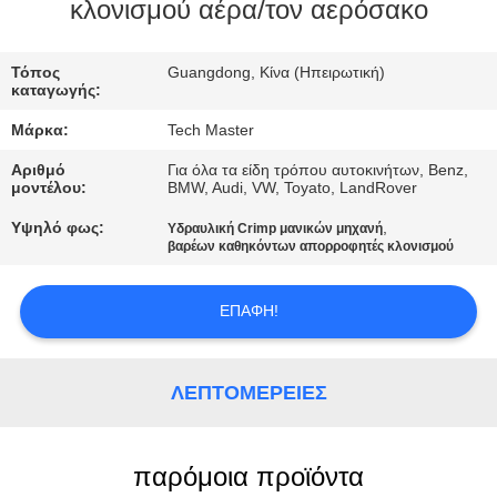
ΣΤΟ
κλονισμού αέρα/τον αερόσακο
ΕΡΓΟΣΤΆΣΙΟ
Τόπος
Guangdong, Κίνα (Ηπειρωτική)
καταγωγής:
ΕΛΕΓΧΟΣ
Μάρκα:
Tech Master
ΠΟΙΌΤΗΤΑΣ
Αριθμό
Για όλα τα είδη τρόπου αυτοκινήτων, Benz,
μοντέλου:
BMW, Audi, VW, Toyato, LandRover
ΕΠΙΚΟΙΝΩΝΉΣΤΕ
Υψηλό φως:
,
Υδραυλική Crimp μανικών μηχανή
βαρέων καθηκόντων απορροφητές κλονισμού
ΜΑΖΊ
ΜΑΣ
ΕΠΑΦΉ!
ΝΈΑ
ΛΕΠΤΟΜΈΡΕΙΕΣ
ΖΗΤΉΣΤΕ
ΜΙΑ
παρόμοια προϊόντα