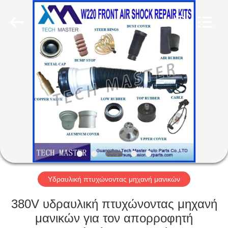
Tech
master
auto
parts
co.ltd.
All
Rights
Reserved.
ΣΠΊΤΙ
ΠΡΟΪΌΝΤΑ
ΒΊΝΤΕΟ
ΣΧΕΤΙΚΆ
ΜΕ
ΕΜΆΣ
Υδραυλική πτυχώνοντας μηχανή μανικών
380V υδραυλική πτυχώνοντας μηχανή
ΞΕΝΆΓΗΣΗ
μανικών για τον απορροφητή